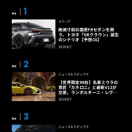
1
No
スクープ
絶滅寸前の国産FRセダンを救
う、トヨタ「GRクラウン」誕生
のシナリオ【予想CG】
2026 8/7
2
No
ニュース＆トピックス
【世界限定99台】名車ミウラの
意匠「カネロニ」と最新V12が
交差。ランボルギーニ・レヴエ
ルトに60周年記念車が登場
2026 8/7
3
No
ニュース＆トピックス