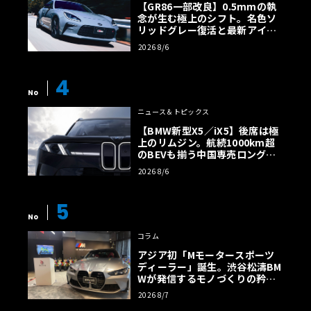
【GR86一部改良】0.5mmの執
念が生む極上のシフト。名色ソ
リッドグレー復活と最新アイサ
イトでFRの極みへ
2026 8/6
4
No
ニュース＆トピックス
【BMW新型X5／iX5】後席は極
上のリムジン。航続1000km超
のBEVも揃う中国専売ロング仕
様の全貌
2026 8/6
5
No
コラム
アジア初「Mモータースポーツ
ディーラー」誕生。渋谷松濤BM
Wが発信するモノづくりの矜持
【木下隆之コラム】
2026 8/7