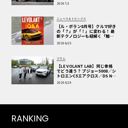
極的アプローチ」
2026 7/1
ニュース＆トピックス
【ル・ボラン8月号】クルマ好き
の「？」が「！」に変わる！ 最
新テクノロジーも紐解く「輸入
車Q&A」
2026 6/25
コラム
【LE VOLANT LAB】同じ骨格
でどう違う？ プジョー5008／シ
トロエンC5エアクロス／DS Nº4
読者一気乗りレポート
2026 6/24
RANKING