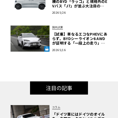
騰のBYD「ラッコ」と規格外のE
Vバス「J7」が並ぶ大注目のブ
ースは必見【ル・ボラン カーズ
2026 5/26
ミート2026横浜】
国内試乗
【試乗】単なるエコなPHEVにあ
らず。BYDシーライオン6 AWD
が証明する「一段上の走り」と
いう真価《LE VOLANT LAB》
2026 5/16
注目の記事
コラム
「ドイツ車にはドイツのオイル