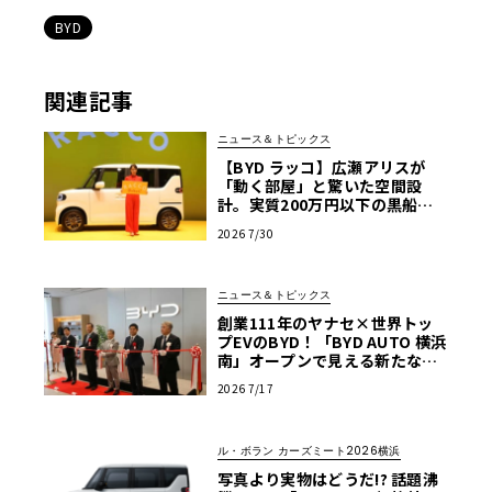
BYD
関連記事
ニュース＆トピックス
【BYD ラッコ】広瀬アリスが
「動く部屋」と驚いた空間設
計。実質200万円以下の黒船ス
ーパーハイト軽EVが秘める脅威
2026 7/30
ニュース＆トピックス
創業111年のヤナセ×世界トッ
プEVのBYD！「BYD AUTO 横浜
南」オープンで見える新たなク
ルマ選びの基準
2026 7/17
ル・ボラン カーズミート2026横浜
写真より実物はどうだ!? 話題沸