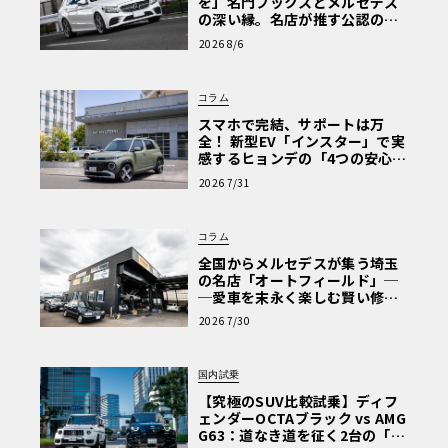
を」名門フックスとメルセデス
の深い縁。名店が推す公認の安
心と、Cクラスで味わうシルキー
2026 8/6
な走り〈PR〉
コラム
スマホで完結、サポートは万
全！ 新型EV「インスター」で実
感するヒョンデの「4つの安心」
【第1回・ヒョンデ6つの疑問：
2026 7/31
Why? Hyundai?】〈PR〉
コラム
全国からメルセデスが集う埼玉
の名店「オートフィールド」─
─愛車を末永く楽しむ賢い修理
術と、プロがフックス製オイル
2026 7/30
を選ぶ理由〈PR〉
国内試乗
【究極のSUV比較試乗】ディフ
ェンダーOCTAブラック vs AMG
G63：道なき道を征く2台の「対