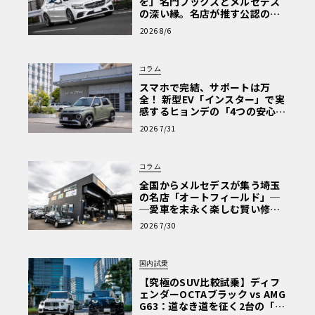
を」名門フックスとメルセデス
の深い縁。名店が推す公認の安
心と、Cクラスで味わうシルキー
2026 8/6
な走り〈PR〉
コラム
スマホで完結、サポートは万
全！ 新型EV「インスター」で実
感するヒョンデの「4つの安心」
【第1回・ヒョンデ6つの疑問：
2026 7/31
Why? Hyundai?】〈PR〉
コラム
全国からメルセデスが集う埼玉
の名店「オートフィールド」─
─愛車を末永く楽しむ賢い修理
術と、プロがフックス製オイル
2026 7/30
を選ぶ理由〈PR〉
国内試乗
【究極のSUV比較試乗】ディフ
ェンダーOCTAブラック vs AMG
G63：道なき道を征く2台の「対