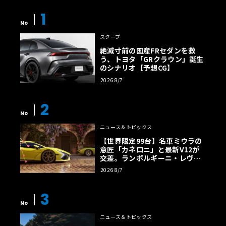
1
No
スクープ
絶滅寸前の国産FRセダンを救
う、トヨタ「GRクラウン」誕生
のシナリオ【予想CG】
2026 8/7
2
No
ニュース＆トピックス
【世界限定99台】名車ミウラの
意匠「カネロニ」と最新V12が
交差。ランボルギーニ・レヴエ
ルトに60周年記念車が登場
2026 8/7
3
No
ニュース＆トピックス