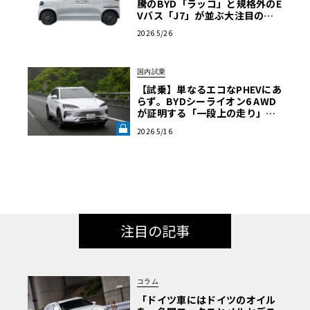
騰のBYD「ラッコ」と規格外のE
Vバス「J7」が並ぶ大注目のブ
ースは必見【ル・ボラン カーズ
2026 5/26
ミート2026横浜】
国内試乗
【試乗】単なるエコなPHEVにあ
らず。BYDシーライオン6 AWD
が証明する「一段上の走り」と
いう真価《LE VOLANT LAB》
2026 5/16
注目の記事
コラム
「ドイツ車にはドイツのオイル