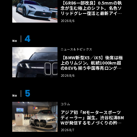
【GR86一部改良】0.5mmの執
念が生む極上のシフト。名色ソ
リッドグレー復活と最新アイサ
イトでFRの極みへ
2026 8/6
4
No
ニュース＆トピックス
【BMW新型X5／iX5】後席は極
上のリムジン。航続1000km超
のBEVも揃う中国専売ロング仕
様の全貌
2026 8/6
5
No
コラム
アジア初「Mモータースポーツ
ディーラー」誕生。渋谷松濤BM
Wが発信するモノづくりの矜持
【木下隆之コラム】
2026 8/7