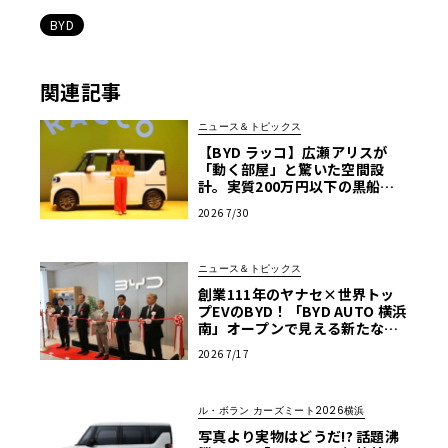
BYD
関連記事
ニュース＆トピックス
【BYD ラッコ】広瀬アリスが
「動く部屋」と驚いた空間設
計。実質200万円以下の黒船ス
ーパーハイト軽EVが秘める脅威
2026 7/30
ニュース＆トピックス
創業111年のヤナセ×世界トッ
プEVのBYD！「BYD AUTO 横浜
南」オープンで見える新たなク
ルマ選びの基準
2026 7/17
ル・ボラン カーズミート2026横浜
写真より実物はどうだ!? 話題沸