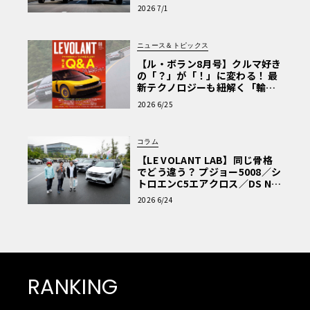
極的アプローチ」
2026 7/1
ニュース＆トピックス
【ル・ボラン8月号】クルマ好き
の「？」が「！」に変わる！ 最
新テクノロジーも紐解く「輸入
車Q&A」
2026 6/25
コラム
【LE VOLANT LAB】同じ骨格
でどう違う？ プジョー5008／シ
トロエンC5エアクロス／DS Nº4
読者一気乗りレポート
2026 6/24
RANKING