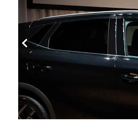
BYD
その
国産車
レクサ
ホンダ
三菱
光岡
その