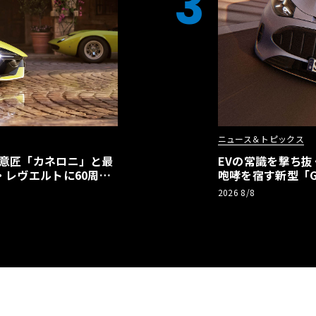
3
ニュース＆トピックス
の意匠「カネロニ」と最
EVの常識を撃ち抜
・レヴエルトに60周年
咆哮を宿す新型「GT
2026 8/8