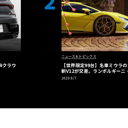
2
ニュース＆トピックス
Rクラウ
【世界限定99台】名車ミウラ
新V12が交差。ランボルギーニ
記念車が登場
2026 8/7