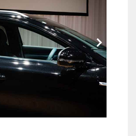
他
ス
トヨタ
日産
スバル
マツダ
ダイハツ
スズキ
他