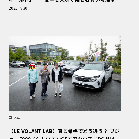
と、プロがフックス製オイルを選ぶ理由〈PR〉
2026 7/30
コラム
【LE VOLANT LAB】同じ骨格でどう違う？ プジ
ョー5008／シトロエンC5エアクロス／DS Nº4