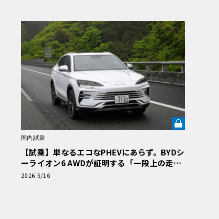
26横浜】
国内試乗
【試乗】単なるエコなPHEVにあらず。BYDシ
ーライオン6 AWDが証明する「一段上の走
り」という真価《LE VOLANT LAB》
2026 5/16