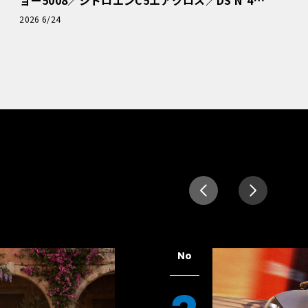
読者一気乗りレポート
2026 6/24
No