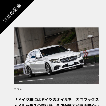
注目の記事
コラム
「ドイツ車にはドイツのオイルを」名門フックス
とメルセデスの深い縁。名店が推す公認の安心