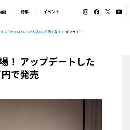
動画
特集
イベント
ィ
BMW
アルピナ
オリジナル動画
2026 サマータイヤ＆ホイール バイヤーズガイド
ル・ボラン カーズ・ミート2026横浜
た｢BYD ATTO3｣が税込450万円で発売
ギャラリー
2025-2026 冬 スタッドレス＆ウインタータイヤ バイヤ
SNOW EXPERIENCE in TOGAKUSHI SKI FIE
デス・ベンツ
ポルシェ
フォルクスワーゲン
ホイールカタログ2025-2026冬
EV:LIFE FUTAKO TAMAGAWA 2026
ーヌ
シトロエン
DSオートモビル
ホイールカタログ
EV:LIFE KOBE 2025
登場！ アップデートした
ー
ルノー
アバルト
タイヤ特集
ル・ボラン カーズ・ミート2025横浜
ァ・ロメオ
フェラーリ
フィアット
0万円で発売
ルギーニ
マセラティ
アストン・マーティン
レー
ケータハム
ジャガー
ローバー
ロータス
マクラーレン
モーガン
ロールス・ロイス
キャデラック
シボレー
テスラ
ヒョンデ