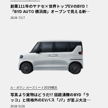
創業111年のヤナセ×世界トップEVのBYD！
「BYD AUTO 横浜南」オープンで見える新た
なクルマ選びの基準
2026 7/17
ル・ボラン カーズミート2026横浜
写真より実物はどうだ!? 話題沸騰のBYD「ラ
ッコ」と規格外のEVバス「J7」が並ぶ大注目
のブースは必見【ル・ボラン カーズミート20
2026 5/26