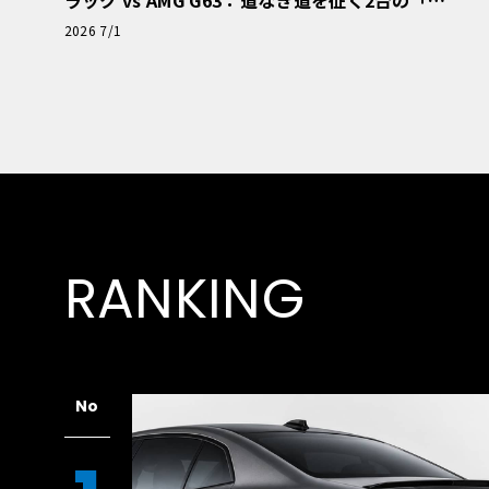
極的アプローチ」
2026 7/1
RANKING
No