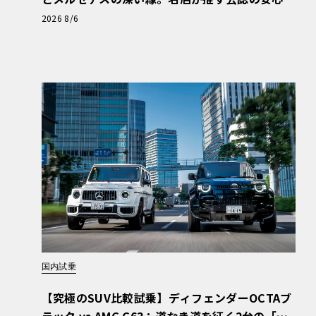
と、Cクラスで味わうシルキーな走り〈PR〉
2026 8/6
国内試乗
【究極のSUV比較試乗】ディフェンダーOCTAブ
ラック vs AMG G63：道なき道を征く2台の「対