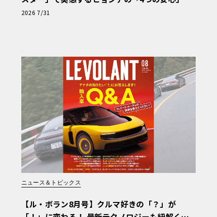
【第1回・ヒョンデ6つの疑問：Why? Hyunda
2026 7/31
i?】〈PR〉
ニュース＆トピックス
【ル・ボラン8月号】クルマ好きの「？」が
「！」に変わる！ 最新テクノロジーも紐解く