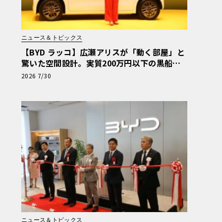
ニュース＆トピックス
【BYD ラッコ】広瀬アリスが「動く部屋」と
驚いた空間設計。実質200万円以下の黒船ス
ーパーハイト軽EVが秘める脅威
2026 7/30
ニュース＆トピックス