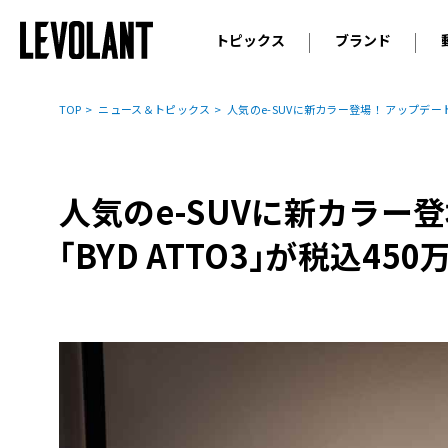
トピックス
ブランド
輸入車
アウデ
ニュース
TOP
ニュース＆トピックス
人気のe-SUVに新カラー登場！ アップデートし
スクープ
メルセ
試乗
アルピ
コラム
人気のe-SUVに新カラー
プジョ
アルフ
｢BYD ATTO3｣が税込45
ランボ
ベント
ランド
MINI
ボルボ
ジープ