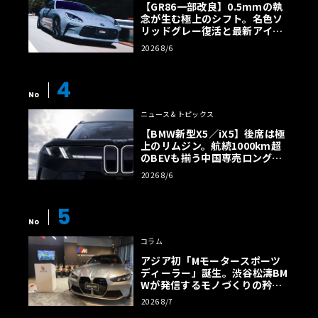
【GR86一部改良】0.5mmの執
念が生む極上のシフト。名色ソ
リッドグレー復活と最新アイサ
イトでFRの極みへ
2026 8/6
4
No
ニュース＆トピックス
【BMW新型X5／iX5】後席は極
上のリムジン。航続1000km超
のBEVも揃う中国専売ロング仕
様の全貌
2026 8/6
5
No
コラム
アジア初「Mモータースポーツ
ディーラー」誕生。渋谷松濤BM
Wが発信するモノづくりの矜持
【木下隆之コラム】
2026 8/7