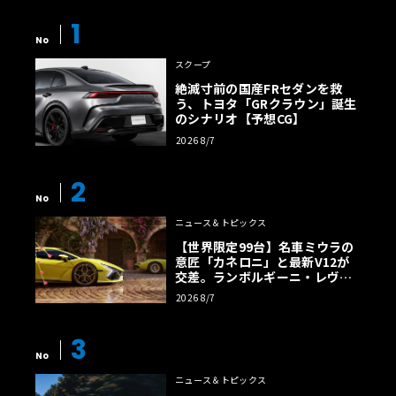
1
No
スクープ
絶滅寸前の国産FRセダンを救
う、トヨタ「GRクラウン」誕生
のシナリオ【予想CG】
2026 8/7
2
No
ニュース＆トピックス
【世界限定99台】名車ミウラの
意匠「カネロニ」と最新V12が
交差。ランボルギーニ・レヴエ
ルトに60周年記念車が登場
2026 8/7
3
No
ニュース＆トピックス