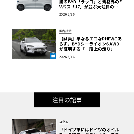
騰のBYD「ラッコ」と規格外のE
Vバス「J7」が並ぶ大注目のブ
ースは必見【ル・ボラン カーズ
2026 5/26
ミート2026横浜】
国内試乗
【試乗】単なるエコなPHEVにあ
らず。BYDシーライオン6 AWD
が証明する「一段上の走り」と
いう真価《LE VOLANT LAB》
2026 5/16
注目の記事
コラム
「ドイツ車にはドイツのオイル