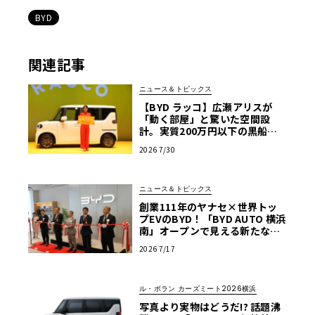
BYD
関連記事
ニュース＆トピックス
【BYD ラッコ】広瀬アリスが
「動く部屋」と驚いた空間設
計。実質200万円以下の黒船ス
ーパーハイト軽EVが秘める脅威
2026 7/30
ニュース＆トピックス
創業111年のヤナセ×世界トッ
プEVのBYD！「BYD AUTO 横浜
南」オープンで見える新たなク
ルマ選びの基準
2026 7/17
ル・ボラン カーズミート2026横浜
写真より実物はどうだ!? 話題沸