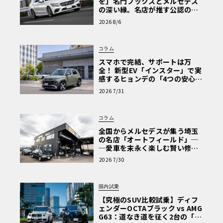
を」名門フックスとメルセデス
の深い縁。名店が推す公認の安
心と、Cクラスで味わうシルキー
2026 8/6
な走り〈PR〉
コラム
スマホで完結、サポートは万
全！ 新型EV「インスター」で実
感するヒョンデの「4つの安心」
【第1回・ヒョンデ6つの疑問：
2026 7/31
Why? Hyundai?】〈PR〉
コラム
全国からメルセデスが集う埼玉
の名店「オートフィールド」─
─愛車を末永く楽しむ賢い修理
術と、プロがフックス製オイル
2026 7/30
を選ぶ理由〈PR〉
国内試乗
【究極のSUV比較試乗】ディフ
ェンダーOCTAブラック vs AMG
G63：道なき道を征く2台の「対