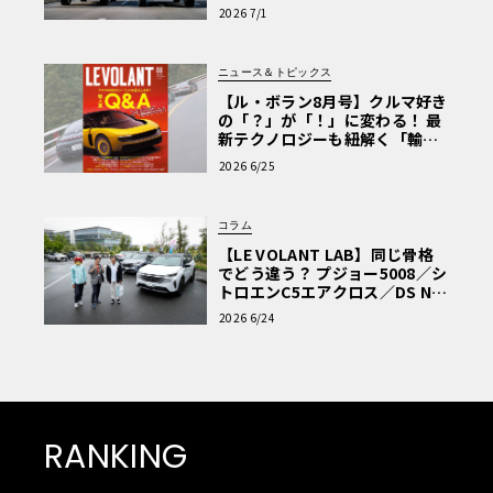
極的アプローチ」
2026 7/1
ニュース＆トピックス
【ル・ボラン8月号】クルマ好き
の「？」が「！」に変わる！ 最
新テクノロジーも紐解く「輸入
車Q&A」
2026 6/25
コラム
【LE VOLANT LAB】同じ骨格
でどう違う？ プジョー5008／シ
トロエンC5エアクロス／DS Nº4
読者一気乗りレポート
2026 6/24
RANKING