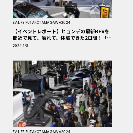
EV:LIFE FUTAKOTAMAGAWA2024
【イベントレポート】ヒョンデの最新BEVを
間近で見て、触れて、体験できた2日間！「E
V:LIFE 二子玉川2024 produced by ル・ボラ
2024 5/8
ンヒョンデブース」
EV:LIFE FUTAKOTAMAGAWA2024