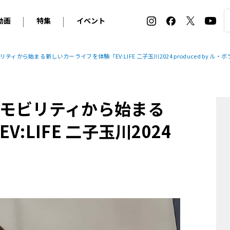
動画
特集
イベント
ィ
BMW
アルピナ
オリジナル動画
2026 サマータイヤ＆ホイール バイヤーズガイド
ル・ボラン カーズ・ミート2026横浜
から始まる新しいカーライフを体験「EV:LIFE 二子玉川2024 produced by ル・
2025-2026 冬 スタッドレス＆ウインタータイヤ バイヤ
SNOW EXPERIENCE in TOGAKUSHI SKI FIE
デス・ベンツ
ポルシェ
フォルクスワーゲン
ホイールカタログ2025-2026冬
EV:LIFE FUTAKO TAMAGAWA 2026
ーヌ
シトロエン
DSオートモビル
ホイールカタログ
EV:LIFE KOBE 2025
モビリティから始まる
ー
ルノー
アバルト
タイヤ特集
ル・ボラン カーズ・ミート2025横浜
ァ・ロメオ
フェラーリ
フィアット
LIFE 二子玉川2024
ルギーニ
マセラティ
アストン・マーティン
」
レー
ケータハム
ジャガー
ローバー
ロータス
マクラーレン
モーガン
ロールス・ロイス
キャデラック
シボレー
テスラ
ヒョンデ