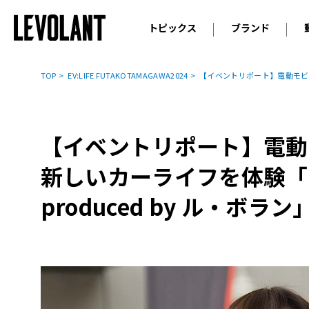
トピックス
ブランド
輸入車
アウデ
ニュース
TOP
EV:LIFE FUTAKOTAMAGAWA2024
【イベントリポート】電動モビリティ
スクープ
メルセ
試乗
アルピ
コラム
【イベントリポート】電動
プジョ
アルフ
新しいカーライフを体験「EV:
ランボ
produced by ル・ボラン
ベント
ランド
MINI
ボルボ
ジープ