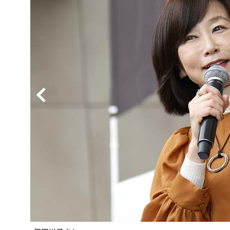
BYD
その
国産車
レクサ
ホンダ
三菱
光岡
その