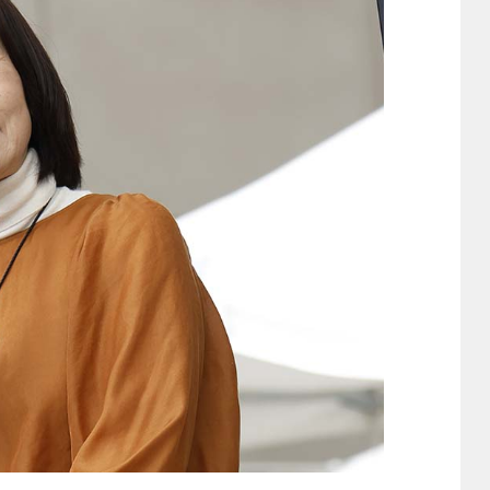
他
ス
トヨタ
日産
スバル
マツダ
ダイハツ
スズキ
他