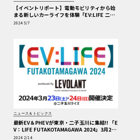
【イベントリポート】電動モビリティから始
まる新しいカーライフを体験「EV:LIFE 二子
玉川2024 produced by ル・ボラン」
2024 5/7
ニュース＆トピックス
最新EV＆PHEVが東京・二子玉川に集結!! 「E
V：LIFE FUTAKOTAMAGAWA 2024」3月23
日（土）～24日（日）開催!!
2024 2/14