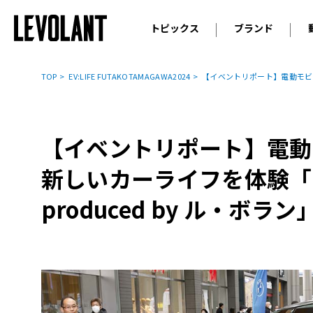
トピックス
ブランド
輸入車
アウデ
ニュース
TOP
EV:LIFE FUTAKOTAMAGAWA2024
【イベントリポート】電動モビリティ
スクープ
メルセ
試乗
アルピ
コラム
【イベントリポート】電動
プジョ
アルフ
新しいカーライフを体験「EV:
ランボ
produced by ル・ボラン
ベント
ランド
MINI
ボルボ
ジープ