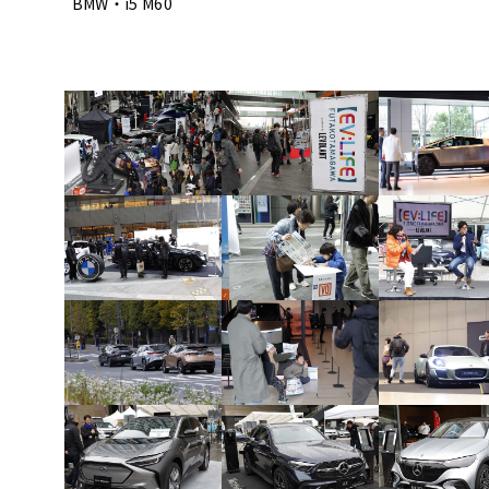
BMW・i5 M60