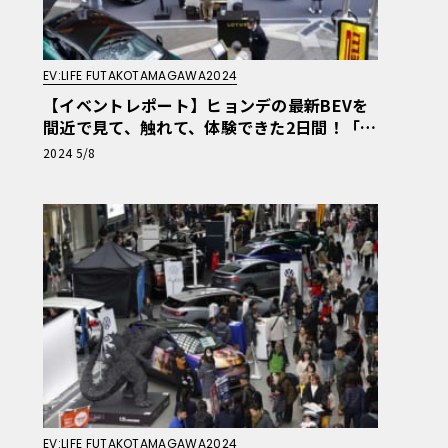
EV:LIFE FUTAKOTAMAGAWA2024
【イベントレポート】ヒョンデの最新BEVを
間近で見て、触れて、体験できた2日間！「E
V:LIFE 二子玉川2024 produced by ル・ボラ
2024 5/8
ンヒョンデブース」
EV:LIFE FUTAKOTAMAGAWA2024