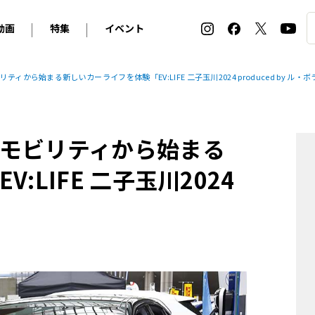
動画
特集
イベント
ィ
BMW
アルピナ
オリジナル動画
2026 サマータイヤ＆ホイール バイヤーズガイド
ル・ボラン カーズ・ミート2026横浜
から始まる新しいカーライフを体験「EV:LIFE 二子玉川2024 produced by ル・
2025-2026 冬 スタッドレス＆ウインタータイヤ バイヤ
SNOW EXPERIENCE in TOGAKUSHI SKI FIE
デス・ベンツ
ポルシェ
フォルクスワーゲン
ホイールカタログ2025-2026冬
EV:LIFE FUTAKO TAMAGAWA 2026
ーヌ
シトロエン
DSオートモビル
ホイールカタログ
EV:LIFE KOBE 2025
モビリティから始まる
ー
ルノー
アバルト
タイヤ特集
ル・ボラン カーズ・ミート2025横浜
ァ・ロメオ
フェラーリ
フィアット
LIFE 二子玉川2024
ルギーニ
マセラティ
アストン・マーティン
」
レー
ケータハム
ジャガー
ローバー
ロータス
マクラーレン
モーガン
ロールス・ロイス
キャデラック
シボレー
テスラ
ヒョンデ