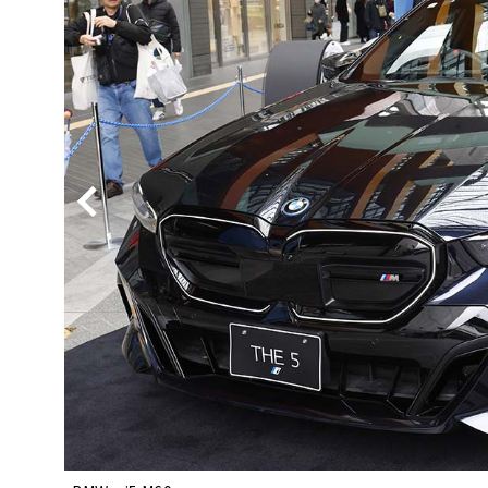
BYD
その
国産車
レクサ
ホンダ
三菱
光岡
その