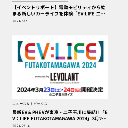
【イベントリポート】電動モビリティから始
まる新しいカーライフを体験「EV:LIFE 二子
玉川2024 produced by ル・ボラン」
2024 5/7
ニュース＆トピックス
最新EV＆PHEVが東京・二子玉川に集結!! 「E
V：LIFE FUTAKOTAMAGAWA 2024」3月23
日（土）～24日（日）開催!!
2024 2/14