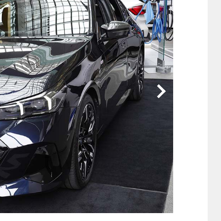
他
ス
トヨタ
日産
スバル
マツダ
ダイハツ
スズキ
他