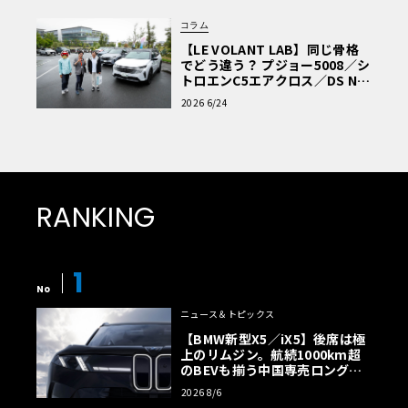
コラム
【LE VOLANT LAB】同じ骨格
でどう違う？ プジョー5008／シ
トロエンC5エアクロス／DS Nº4
読者一気乗りレポート
2026 6/24
RANKING
1
No
ニュース＆トピックス
【BMW新型X5／iX5】後席は極
上のリムジン。航続1000km超
のBEVも揃う中国専売ロング仕
様の全貌
2026 8/6