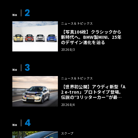
2
No
ニュース＆トピックス
【写真106枚】クラシックから
新時代へ。BMW製MINI、25年
のデザイン進化を辿る
2026 8/3
3
No
ニュース＆トピックス
【世界初公開】アウディ新型「A
2 e-tron」プロトタイプ登場。
伝説の“3リッターカー”が最高
効率エントリーBEVとして復活
2026 8/4
【画像38枚】
4
No
スクープ