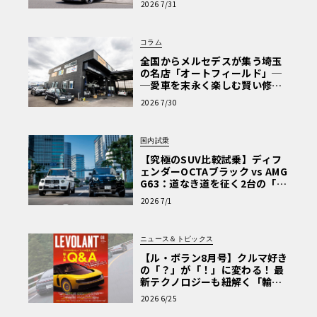
2026 7/31
Why? Hyundai?】〈PR〉
コラム
全国からメルセデスが集う埼玉
の名店「オートフィールド」─
─愛車を末永く楽しむ賢い修理
術と、プロがフックス製オイル
2026 7/30
を選ぶ理由〈PR〉
国内試乗
【究極のSUV比較試乗】ディフ
ェンダーOCTAブラック vs AMG
G63：道なき道を征く2台の「対
極的アプローチ」
2026 7/1
ニュース＆トピックス
【ル・ボラン8月号】クルマ好き
の「？」が「！」に変わる！ 最
新テクノロジーも紐解く「輸入
車Q&A」
2026 6/25