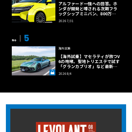
アルファード一強への回答。ホ
ンダが開発と噂される次期フラ
ッグシップミニバン、800万円
超の勝算【予想CG】
2026 7/31
5
No
海外試乗
【海外試乗】マセラティが放つV
6の咆哮。聖地トリエステで試す
「グランカブリオ」など最新ト
ロフェオ3台の官能評価《LE VO
2026 8/4
LANT LAB》