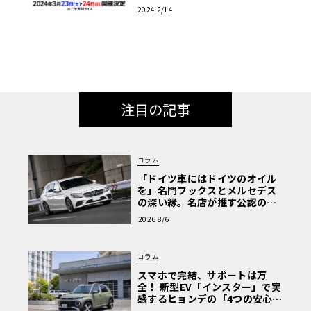
（土）～24日（日）開催!!
2024 2/14
注目の記事
コラム
「ドイツ車にはドイツのオイル
を」名門フックスとメルセデス
の深い縁。名店が推す公認の安
心と、Cクラスで味わうシルキー
2026 8/6
な走り〈PR〉
コラム
スマホで完結、サポートは万
全！ 新型EV「インスター」で実
感するヒョンデの「4つの安心」
【第1回・ヒョンデ6つの疑問：