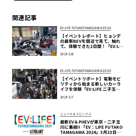
関連記事
EV:LIFE FUTAKOTAMAGAWA2024
【イベントレポート】ヒョンデ
の最新BEVを間近で見て、触れ
て、体験できた2日間！「EV:LIF
E 二子玉川2024 produced by
2024 5/8
ル・ボランヒョンデブース」
EV:LIFE FUTAKOTAMAGAWA2024
【イベントリポート】電動モビ
リティから始まる新しいカーラ
イフを体験「EV:LIFE 二子玉川2
024 produced by ル・ボラン」
2024 5/7
ニュース＆トピックス
最新EV＆PHEVが東京・二子玉
川に集結!! 「EV：LIFE FUTAKO
TAMAGAWA 2024」3月23日