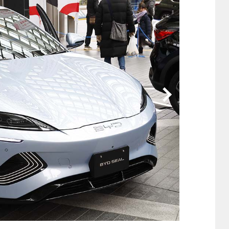
他
ス
トヨタ
日産
スバル
マツダ
ダイハツ
スズキ
他