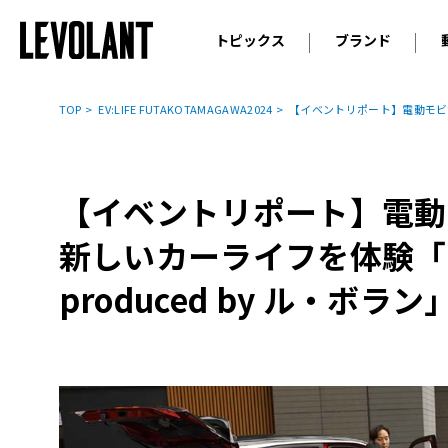
トピックス
ブランド
輸入車
アウデ
ニュース
TOP
EV:LIFE FUTAKOTAMAGAWA2024
【イベントリポート】電動モビリティ
スクープ
メルセ
試乗
アルピ
コラム
【イベントリポート】電動
プジョ
アルフ
新しいカーライフを体験「EV:
ランボ
produced by ル・ボラン
ベント
ランド
MINI
ボルボ
ジープ