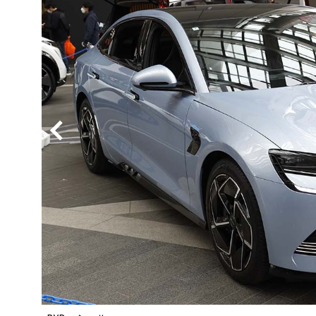
BYD
その
国産車
レクサ
ホンダ
三菱
光岡
その