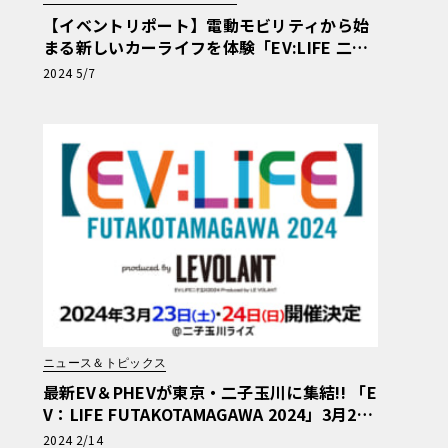
【イベントリポート】電動モビリティから始
まる新しいカーライフを体験「EV:LIFE 二子
玉川2024 produced by ル・ボラン」
2024 5/7
ニュース＆トピックス
最新EV＆PHEVが東京・二子玉川に集結!! 「E
V：LIFE FUTAKOTAMAGAWA 2024」3月23
日（土）～24日（日）開催!!
2024 2/14