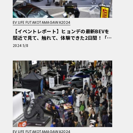
EV:LIFE FUTAKOTAMAGAWA2024
【イベントレポート】ヒョンデの最新BEVを
間近で見て、触れて、体験できた2日間！「E
V:LIFE 二子玉川2024 produced by ル・ボラ
2024 5/8
ンヒョンデブース」
EV:LIFE FUTAKOTAMAGAWA2024