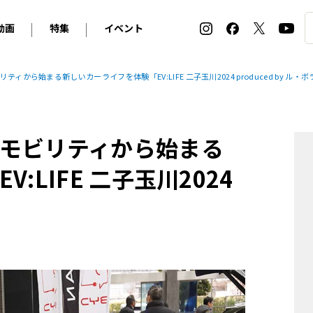
動画
特集
イベント
ィ
BMW
アルピナ
オリジナル動画
2026 サマータイヤ＆ホイール バイヤーズガイド
ル・ボラン カーズ・ミート2026横浜
から始まる新しいカーライフを体験「EV:LIFE 二子玉川2024 produced by ル・
2025-2026 冬 スタッドレス＆ウインタータイヤ バイヤ
SNOW EXPERIENCE in TOGAKUSHI SKI FIE
デス・ベンツ
ポルシェ
フォルクスワーゲン
ホイールカタログ2025-2026冬
EV:LIFE FUTAKO TAMAGAWA 2026
ーヌ
シトロエン
DSオートモビル
ホイールカタログ
EV:LIFE KOBE 2025
モビリティから始まる
ー
ルノー
アバルト
タイヤ特集
ル・ボラン カーズ・ミート2025横浜
ァ・ロメオ
フェラーリ
フィアット
LIFE 二子玉川2024
ルギーニ
マセラティ
アストン・マーティン
」
レー
ケータハム
ジャガー
ローバー
ロータス
マクラーレン
モーガン
ロールス・ロイス
キャデラック
シボレー
テスラ
ヒョンデ