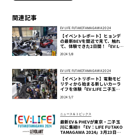
関連記事
EV:LIFE FUTAKOTAMAGAWA2024
【イベントレポート】ヒョンデ
の最新BEVを間近で見て、触れ
て、体験できた2日間！「EV:LIF
E 二子玉川2024 produced by
2024 5/8
ル・ボランヒョンデブース」
EV:LIFE FUTAKOTAMAGAWA2024
【イベントリポート】電動モビ
リティから始まる新しいカーラ
イフを体験「EV:LIFE 二子玉川2
024 produced by ル・ボラン」
2024 5/7
ニュース＆トピックス
最新EV＆PHEVが東京・二子玉
川に集結!! 「EV：LIFE FUTAKO
TAMAGAWA 2024」3月23日