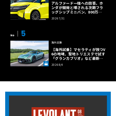
アルファード一強への回答。ホ
ンダが開発と噂される次期フラ
ッグシップミニバン、800万円
超の勝算【予想CG】
2026 7/31
5
No
海外試乗
【海外試乗】マセラティが放つV
6の咆哮。聖地トリエステで試す
「グランカブリオ」など最新ト
ロフェオ3台の官能評価《LE VO
2026 8/4
LANT LAB》