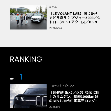
コラム
【LE VOLANT LAB】同じ骨格
でどう違う？ プジョー5008／シ
トロエンC5エアクロス／DS Nº4
読者一気乗りレポート
2026 6/24
RANKING
1
No
ニュース＆トピックス
【BMW新型X5／iX5】後席は極
上のリムジン。航続1000km超
のBEVも揃う中国専売ロング仕
様の全貌
2026 8/6