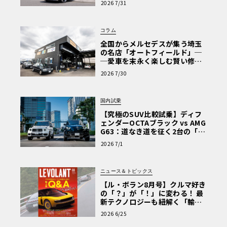
2026 7/31
Why? Hyundai?】〈PR〉
コラム
全国からメルセデスが集う埼玉
の名店「オートフィールド」─
─愛車を末永く楽しむ賢い修理
術と、プロがフックス製オイル
2026 7/30
を選ぶ理由〈PR〉
国内試乗
【究極のSUV比較試乗】ディフ
ェンダーOCTAブラック vs AMG
G63：道なき道を征く2台の「対
極的アプローチ」
2026 7/1
ニュース＆トピックス
【ル・ボラン8月号】クルマ好き
の「？」が「！」に変わる！ 最
新テクノロジーも紐解く「輸入
車Q&A」
2026 6/25