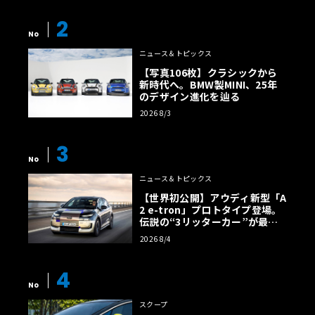
2
No
ニュース＆トピックス
【写真106枚】クラシックから
新時代へ。BMW製MINI、25年
のデザイン進化を辿る
2026 8/3
3
No
ニュース＆トピックス
【世界初公開】アウディ新型「A
2 e-tron」プロトタイプ登場。
伝説の“3リッターカー”が最高
効率エントリーBEVとして復活
2026 8/4
【画像38枚】
4
No
スクープ