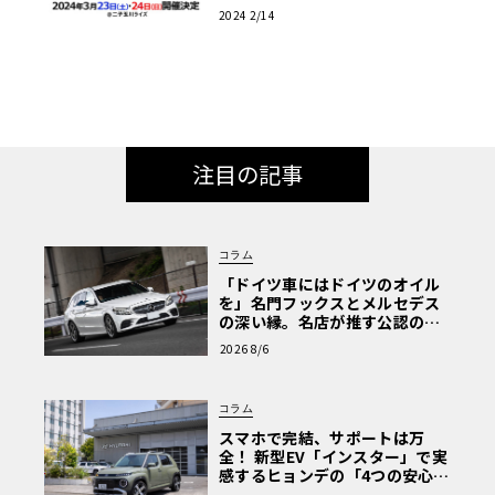
（土）～24日（日）開催!!
2024 2/14
注目の記事
コラム
「ドイツ車にはドイツのオイル
を」名門フックスとメルセデス
の深い縁。名店が推す公認の安
心と、Cクラスで味わうシルキー
2026 8/6
な走り〈PR〉
コラム
スマホで完結、サポートは万
全！ 新型EV「インスター」で実
感するヒョンデの「4つの安心」
【第1回・ヒョンデ6つの疑問：