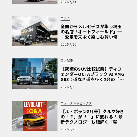
2026 7/31
Why? Hyundai?】〈PR〉
コラム
全国からメルセデスが集う埼玉
の名店「オートフィールド」─
─愛車を末永く楽しむ賢い修理
術と、プロがフックス製オイル
2026 7/30
を選ぶ理由〈PR〉
国内試乗
【究極のSUV比較試乗】ディフ
ェンダーOCTAブラック vs AMG
G63：道なき道を征く2台の「対
極的アプローチ」
2026 7/1
ニュース＆トピックス
【ル・ボラン8月号】クルマ好き
の「？」が「！」に変わる！ 最
新テクノロジーも紐解く「輸入
車Q&A」
2026 6/25