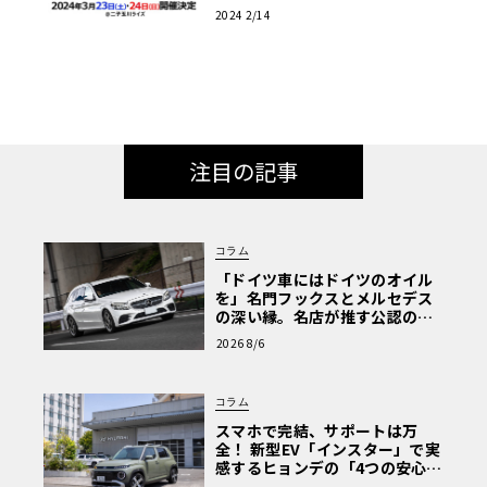
（土）～24日（日）開催!!
2024 2/14
注目の記事
コラム
「ドイツ車にはドイツのオイル
を」名門フックスとメルセデス
の深い縁。名店が推す公認の安
心と、Cクラスで味わうシルキー
2026 8/6
な走り〈PR〉
コラム
スマホで完結、サポートは万
全！ 新型EV「インスター」で実
感するヒョンデの「4つの安心」
【第1回・ヒョンデ6つの疑問：