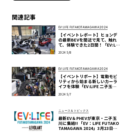
関連記事
EV:LIFE FUTAKOTAMAGAWA2024
【イベントレポート】ヒョンデ
の最新BEVを間近で見て、触れ
て、体験できた2日間！「EV:LIF
E 二子玉川2024 produced by
2024 5/8
ル・ボランヒョンデブース」
EV:LIFE FUTAKOTAMAGAWA2024
【イベントリポート】電動モビ
リティから始まる新しいカーラ
イフを体験「EV:LIFE 二子玉川2
024 produced by ル・ボラン」
2024 5/7
ニュース＆トピックス
最新EV＆PHEVが東京・二子玉
川に集結!! 「EV：LIFE FUTAKO
TAMAGAWA 2024」3月23日