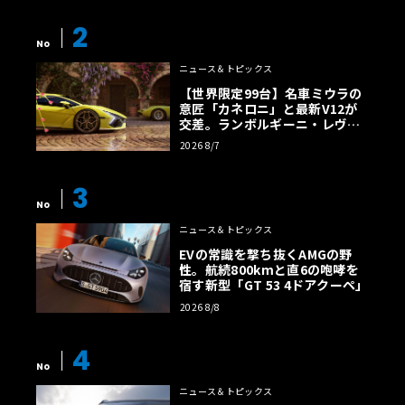
2
No
ニュース＆トピックス
【世界限定99台】名車ミウラの
意匠「カネロニ」と最新V12が
交差。ランボルギーニ・レヴエ
ルトに60周年記念車が登場
2026 8/7
3
No
ニュース＆トピックス
EVの常識を撃ち抜くAMGの野
性。航続800kmと直6の咆哮を
宿す新型「GT 53 4ドアクーペ」
2026 8/8
4
No
ニュース＆トピックス