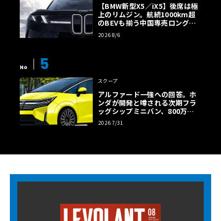
【BMW新型X5／iX5】後席は極
上のリムジン。航続1000km超
のBEVも揃う中国専売ロング仕
様の全貌
2026 8/6
5
No
スクープ
アルファード一強への回答。ホ
ンダが開発と噂される次期フラ
ッグシップミニバン、800万円
超の勝算【予想CG】
2026 7/31