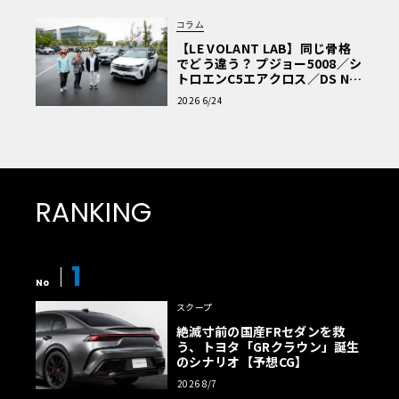
コラム
【LE VOLANT LAB】同じ骨格
でどう違う？ プジョー5008／シ
トロエンC5エアクロス／DS Nº4
読者一気乗りレポート
2026 6/24
RANKING
1
No
スクープ
絶滅寸前の国産FRセダンを救
う、トヨタ「GRクラウン」誕生
のシナリオ【予想CG】
2026 8/7