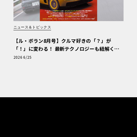
ニュース＆トピックス
【ル・ボラン8月号】クルマ好きの「？」が
「！」に変わる！ 最新テクノロジーも紐解く
「輸入車Q&A」
2026 6/25