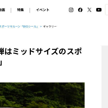
動画
特集
イベント
ィ
BMW
アルピナ
オリジナル動画
2026 サマータイヤ＆ホイール バイヤーズガイド
ル・ボラン カーズ・ミート2026横浜
スポーツサルーン「BYDシール」
ギャラリー
2025-2026 冬 スタッドレス＆ウインタータイヤ バイヤ
SNOW EXPERIENCE in TOGAKUSHI SKI FIE
デス・ベンツ
ポルシェ
フォルクスワーゲン
ホイールカタログ2025-2026冬
EV:LIFE FUTAKO TAMAGAWA 2026
ーヌ
シトロエン
DSオートモビル
ホイールカタログ
EV:LIFE KOBE 2025
弾はミッドサイズのスポ
ー
ルノー
アバルト
タイヤ特集
ル・ボラン カーズ・ミート2025横浜
ァ・ロメオ
フェラーリ
フィアット
」
ルギーニ
マセラティ
アストン・マーティン
レー
ケータハム
ジャガー
ローバー
ロータス
マクラーレン
モーガン
ロールス・ロイス
キャデラック
シボレー
テスラ
ヒョンデ