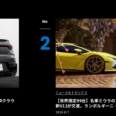
No
2
ニュース＆トピックス
Rクラウ
【世界限定99台】名車ミウラ
新V12が交差。ランボルギーニ
記念車が登場
2026 8/7