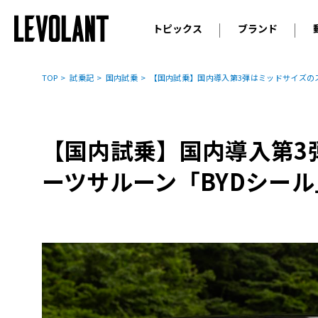
トピックス
ブランド
輸入車
アウデ
ニュース
TOP
試乗記
国内試乗
【国内試乗】国内導入第3弾はミッドサイズの
スクープ
メルセ
試乗
アルピ
コラム
【国内試乗】国内導入第3
プジョ
アルフ
ーツサルーン「BYDシール
ランボ
ベント
ランド
MINI
ボルボ
ジープ