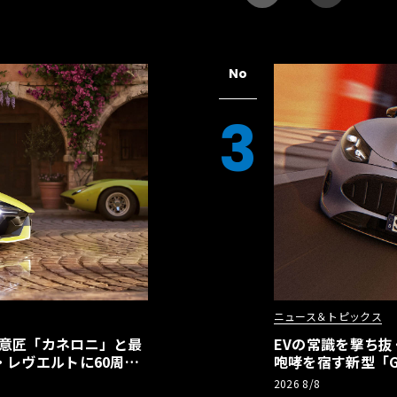
No
3
ニュース＆トピックス
の意匠「カネロニ」と最
EVの常識を撃ち抜
・レヴエルトに60周年
咆哮を宿す新型「GT
2026 8/8