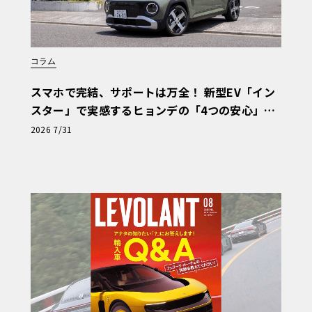
コラム
スマホで完結、サポートは万全！ 新型EV「イン
スター」で実感するヒョンデの「4つの安心」
【第1回・ヒョンデ6つの疑問：Why? Hyunda
2026 7/31
i?】〈PR〉