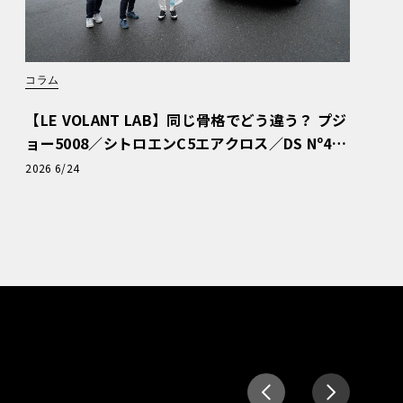
コラム
【LE VOLANT LAB】同じ骨格でどう違う？ プジ
ョー5008／シトロエンC5エアクロス／DS Nº4
読者一気乗りレポート
2026 6/24