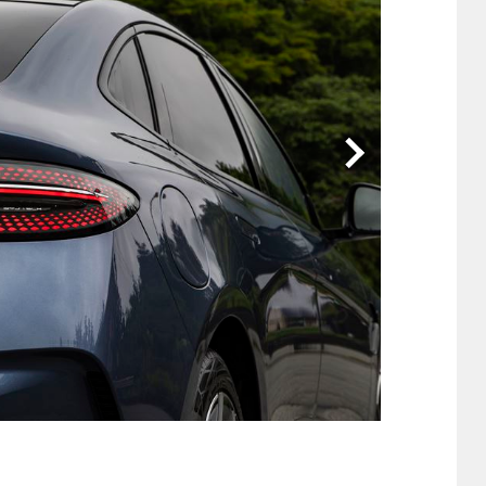
他
ス
トヨタ
日産
スバル
マツダ
ダイハツ
スズキ
他