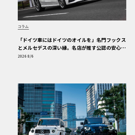
コラム
「ドイツ車にはドイツのオイルを」名門フックス
とメルセデスの深い縁。名店が推す公認の安心
と、Cクラスで味わうシルキーな走り〈PR〉
2026 8/6