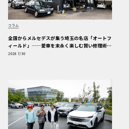
コラム
全国からメルセデスが集う埼玉の名店「オートフ
ィールド」──愛車を末永く楽しむ賢い修理術
と、プロがフックス製オイルを選ぶ理由〈PR〉
2026 7/30