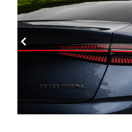
BYD
その
国産車
レクサ
ホンダ
三菱
光岡
その