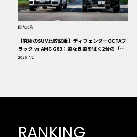
国内試乗
【究極のSUV比較試乗】ディフェンダーOCTAブ
ラック vs AMG G63：道なき道を征く2台の「対
極的アプローチ」
2026 7/1
RANKING