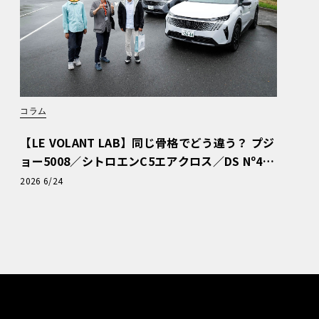
コラム
【LE VOLANT LAB】同じ骨格でどう違う？ プジ
ョー5008／シトロエンC5エアクロス／DS Nº4
読者一気乗りレポート
2026 6/24