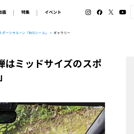
動画
特集
イベント
ィ
BMW
アルピナ
オリジナル動画
2026 サマータイヤ＆ホイール バイヤーズガイド
ル・ボラン カーズ・ミート2026横浜
スポーツサルーン「BYDシール」
ギャラリー
2025-2026 冬 スタッドレス＆ウインタータイヤ バイヤ
SNOW EXPERIENCE in TOGAKUSHI SKI FIE
デス・ベンツ
ポルシェ
フォルクスワーゲン
ホイールカタログ2025-2026冬
EV:LIFE FUTAKO TAMAGAWA 2026
ーヌ
シトロエン
DSオートモビル
ホイールカタログ
EV:LIFE KOBE 2025
弾はミッドサイズのスポ
ー
ルノー
アバルト
タイヤ特集
ル・ボラン カーズ・ミート2025横浜
ァ・ロメオ
フェラーリ
フィアット
」
ルギーニ
マセラティ
アストン・マーティン
レー
ケータハム
ジャガー
ローバー
ロータス
マクラーレン
モーガン
ロールス・ロイス
キャデラック
シボレー
テスラ
ヒョンデ