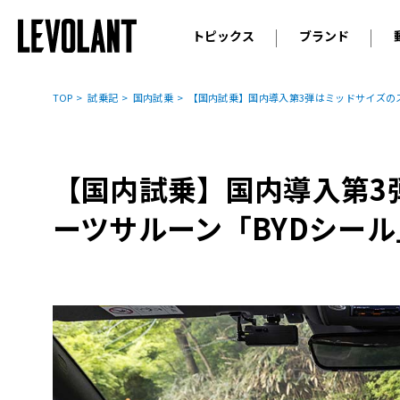
トピックス
ブランド
輸入車
アウデ
ニュース
TOP
試乗記
国内試乗
【国内試乗】国内導入第3弾はミッドサイズの
スクープ
メルセ
試乗
アルピ
コラム
【国内試乗】国内導入第3
プジョ
アルフ
ーツサルーン「BYDシール
ランボ
ベント
ランド
MINI
ボルボ
ジープ