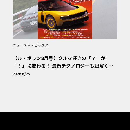
ニュース＆トピックス
【ル・ボラン8月号】クルマ好きの「？」が
「！」に変わる！ 最新テクノロジーも紐解く
「輸入車Q&A」
2026 6/25