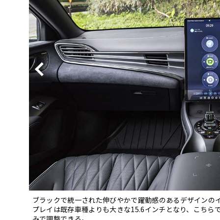
BYD
その
国産車
レクサ
ホンダ
三菱
光岡
その
ブラックで統一された伸びやかで躍動感のあるデザインの
プレイは既存車種よりも大きな15.6インチとなり、こち
みで調整できる。