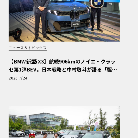
ニュース＆トピックス
【BMW新型iX3】航続906kmのノイエ・クラッ
セ第1弾BEV。日本戦略と中村敬斗が語る「駆け
ぬける歓び」
2026 7/24