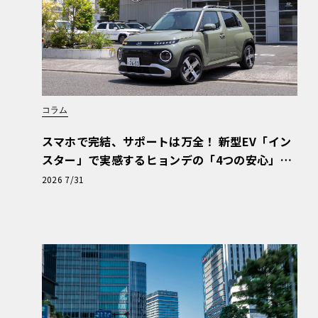
コラム
スマホで完結、サポートは万全！ 新型EV「イン
スター」で実感するヒョンデの「4つの安心」
【第1回・ヒョンデ6つの疑問：Why? Hyunda
2026 7/31
i?】〈PR〉