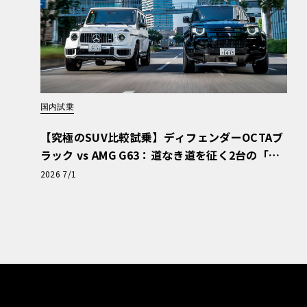
国内試乗
【究極のSUV比較試乗】ディフェンダーOCTAブ
ラック vs AMG G63：道なき道を征く2台の「対
極的アプローチ」
2026 7/1