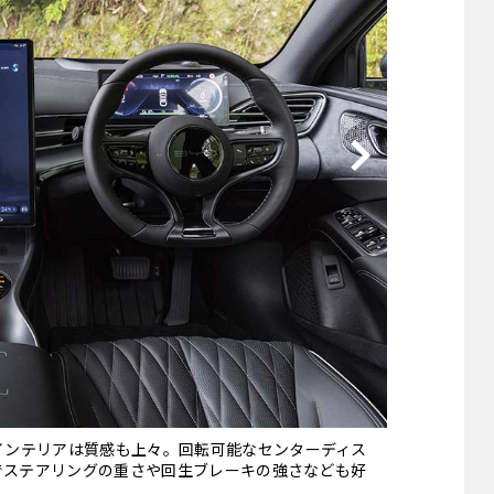
他
ス
トヨタ
日産
スバル
マツダ
ダイハツ
スズキ
他
インテリアは質感も上々。回転可能なセンターディス
らでステアリングの重さや回生ブレーキの強さなども好