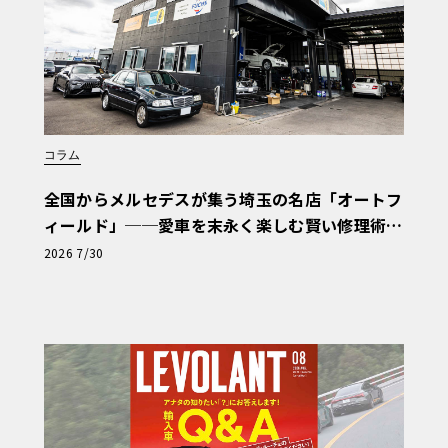
コラム
全国からメルセデスが集う埼玉の名店「オートフ
ィールド」──愛車を末永く楽しむ賢い修理術
と、プロがフックス製オイルを選ぶ理由〈PR〉
2026 7/30