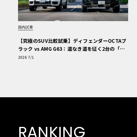
国内試乗
【究極のSUV比較試乗】ディフェンダーOCTAブ
ラック vs AMG G63：道なき道を征く2台の「対
極的アプローチ」
2026 7/1
RANKING