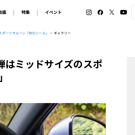
動画
特集
イベント
ィ
BMW
アルピナ
オリジナル動画
2026 サマータイヤ＆ホイール バイヤーズガイド
ル・ボラン カーズ・ミート2026横浜
スポーツサルーン「BYDシール」
ギャラリー
2025-2026 冬 スタッドレス＆ウインタータイヤ バイヤ
SNOW EXPERIENCE in TOGAKUSHI SKI FIE
デス・ベンツ
ポルシェ
フォルクスワーゲン
ホイールカタログ2025-2026冬
EV:LIFE FUTAKO TAMAGAWA 2026
ーヌ
シトロエン
DSオートモビル
ホイールカタログ
EV:LIFE KOBE 2025
弾はミッドサイズのスポ
ー
ルノー
アバルト
タイヤ特集
ル・ボラン カーズ・ミート2025横浜
ァ・ロメオ
フェラーリ
フィアット
」
ルギーニ
マセラティ
アストン・マーティン
レー
ケータハム
ジャガー
ローバー
ロータス
マクラーレン
モーガン
ロールス・ロイス
キャデラック
シボレー
テスラ
ヒョンデ