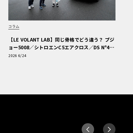
コラム
【LE VOLANT LAB】同じ骨格でどう違う？ プジ
ョー5008／シトロエンC5エアクロス／DS Nº4
読者一気乗りレポート
2026 6/24