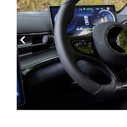
BYD
その
国産車
レクサ
ホンダ
三菱
光岡
その