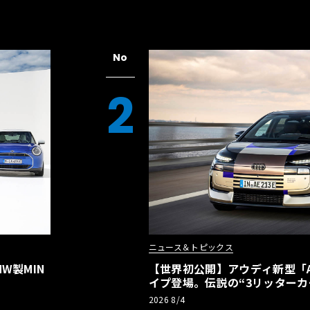
No
2
ニュース＆トピックス
W製MIN
【世界初公開】アウディ新型「A2
イプ登場。伝説の“3リッターカ
リーBEVとして復活【画像38枚
2026 8/4