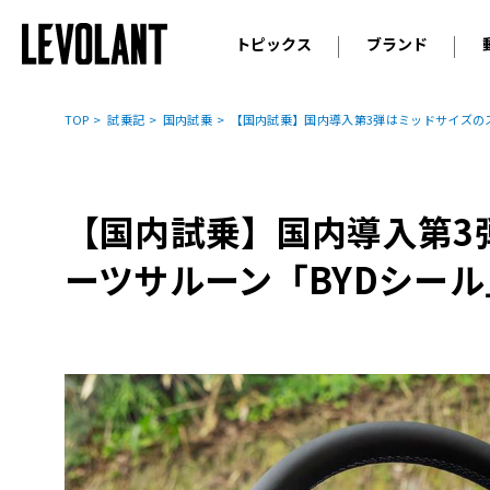
トピックス
ブランド
輸入車
アウデ
ニュース
TOP
試乗記
国内試乗
【国内試乗】国内導入第3弾はミッドサイズの
スクープ
メルセ
試乗
アルピ
コラム
【国内試乗】国内導入第3
プジョ
アルフ
ーツサルーン「BYDシール
ランボ
ベント
ランド
MINI
ボルボ
ジープ