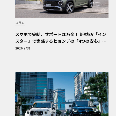
コラム
スマホで完結、サポートは万全！ 新型EV「イン
スター」で実感するヒョンデの「4つの安心」
【第1回・ヒョンデ6つの疑問：Why? Hyunda
2026 7/31
i?】〈PR〉