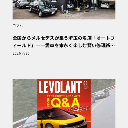
コラム
全国からメルセデスが集う埼玉の名店「オートフ
ィールド」──愛車を末永く楽しむ賢い修理術
と、プロがフックス製オイルを選ぶ理由〈PR〉
2026 7/30