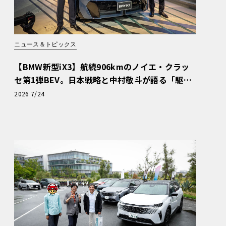
ニュース＆トピックス
【BMW新型iX3】航続906kmのノイエ・クラッ
セ第1弾BEV。日本戦略と中村敬斗が語る「駆け
ぬける歓び」
2026 7/24