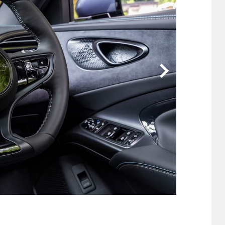
他
ス
トヨタ
日産
スバル
マツダ
ダイハツ
スズキ
他