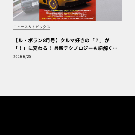
ニュース＆トピックス
【ル・ボラン8月号】クルマ好きの「？」が
「！」に変わる！ 最新テクノロジーも紐解く
「輸入車Q&A」
2026 6/25