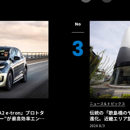
No
3
ニュース＆トピックス
 e-tron」プロトタ
伝統の「歌島橋の
ー”が最高効率エント
進化。近畿エリア
】
ーアル
2026 8/3