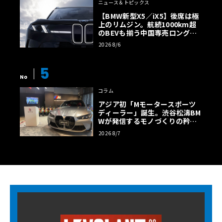
ニュース＆トピックス
【BMW新型X5／iX5】後席は極
上のリムジン。航続1000km超
のBEVも揃う中国専売ロング仕
様の全貌
2026 8/6
5
No
コラム
アジア初「Mモータースポーツ
ディーラー」誕生。渋谷松濤BM
Wが発信するモノづくりの矜持
【木下隆之コラム】
2026 8/7