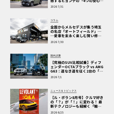
感するヒョンデの「4つの安心」
【第1回・ヒョンデ6つの疑問：
2026 7/31
Why? Hyundai?】〈PR〉
コラム
全国からメルセデスが集う埼玉
の名店「オートフィールド」─
─愛車を末永く楽しむ賢い修理
術と、プロがフックス製オイル
2026 7/30
を選ぶ理由〈PR〉
国内試乗
【究極のSUV比較試乗】ディフ
ェンダーOCTAブラック vs AMG
G63：道なき道を征く2台の「対
極的アプローチ」
2026 7/1
ニュース＆トピックス
【ル・ボラン8月号】クルマ好き
の「？」が「！」に変わる！ 最
新テクノロジーも紐解く「輸入
車Q&A」
2026 6/25