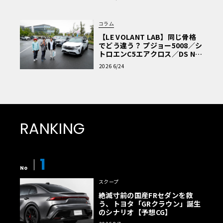
コラム
【LE VOLANT LAB】同じ骨格
でどう違う？ プジョー5008／シ
トロエンC5エアクロス／DS Nº4
読者一気乗りレポート
2026 6/24
RANKING
1
No
スクープ
絶滅寸前の国産FRセダンを救
う、トヨタ「GRクラウン」誕生
のシナリオ【予想CG】