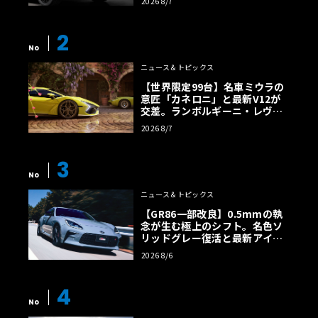
2026 8/7
2
No
ニュース＆トピックス
【世界限定99台】名車ミウラの
意匠「カネロニ」と最新V12が
交差。ランボルギーニ・レヴエ
ルトに60周年記念車が登場
2026 8/7
3
No
ニュース＆トピックス
【GR86一部改良】0.5mmの執
念が生む極上のシフト。名色ソ
リッドグレー復活と最新アイサ
イトでFRの極みへ
2026 8/6
4
No