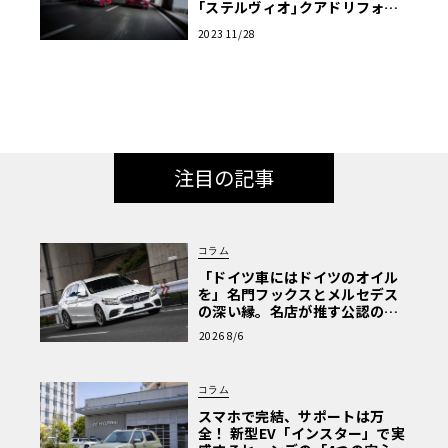
｢ステルヴィオ｣クアドリフォリ
オの仕様を向上
2023 11/28
注目の記事
コラム
「ドイツ車にはドイツのオイル
を」名門フックスとメルセデス
の深い縁。名店が推す公認の安
心と、Cクラスで味わうシルキー
2026 8/6
な走り〈PR〉
コラム
スマホで完結、サポートは万
全！ 新型EV「インスター」で実