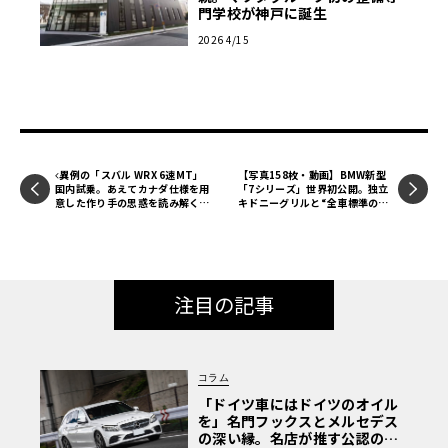
門学校が神戸に誕生
2026 4/15
異例の「スバル WRX 6速MT」
【写真158枚・動画】BMW新型
国内試乗。あえてカナダ仕様を用
「7シリーズ」世界初公開。独立
意した作り手の思惑を読み解く
キドニーグリルと“全車標準の助
《LE VOLANT LAB》
手席スクリーン”が示す旗艦の行
方
注目の記事
コラム
「ドイツ車にはドイツのオイル
を」名門フックスとメルセデス
の深い縁。名店が推す公認の安