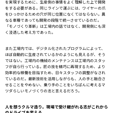
を実現するために、生産側の事情をよく理解した上で開発
をする必要がある。同じラインで運ぶには、ワイヤーの爪
をひっかけるための穴が同じ位置になくてはならない。異
なる車種であっても開発の段階で統一させているのだ。
「モノづくり革新」は工場内の話ではなく、開発側にも深
く浸透した考え方であった。
また工場内では、デジタル化されたプログラムによって、
ほぼ自動的に生産されているかのようにも見えるが、そう
ではない。工場内の機械のメンテナンスは工場内のスタッ
フが自ら行っている。匠の技を精巧に再現するため、より
効率的な稼働を目指すため、日々スタッフの調整がなされ
ているのだ。最新技術を活用しながらも、人の手と融合さ
せることをやめない、乗り手のことをいちばんに考えるマ
ツダらしいモノづくりの志と言えるだろう。
人を想うクルマ造り。現場で受け継がれる志がこれから
のドライブを変える