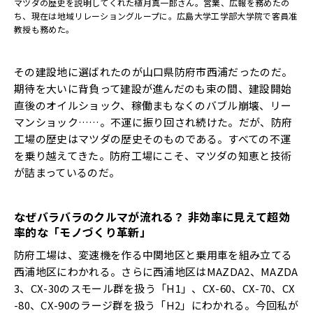
マツダの歴史を説明してくれた植月真一郎さん。営業、広報を務めたの
ち、現在は地域リレーショングループに。広島大学工学部大学院で客員准
教授も務めた。
その建設地に選ばれたのが山口県防府市西浦だったのだ。
期待を大いに背負って建設が進んだのも束の間、建設開始
直後のオイルショック、稼働まもなくのバブル崩壊、リー
マンショック……。不運に振り回され続けた。だが、防府
工場の歴史はマツダの歴史そのものである。すべての不運
を乗り越えてきた。防府工場にこそ、マツダの知恵と技術
が詰まっているのだ。
なぜバラバラのクルマが流れる？
非効率に見えて超効
率的な「モノづくり革新」
防府工場は、変速機を作る中関地区と乗用車を組み立てる
西浦地区にわかれる。さらに西浦地区はMAZDA2、MAZDA
3、CX-30のスモール群を扱う「H1」、CX-60、CX-70、CX
-80、CX-90のラージ群を扱う「H2」にわかれる。今回私が