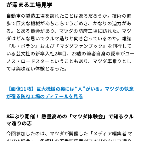
が深まる工場見学
自動車の製造工場を訪れたことはあるだろうか。技術の進
歩で巨大な機械があちこちでうごめき、かなりの迫力があ
る。とある機会があり、マツダの防府工場に訪れた。マツ
ダはどんな思いでクルマ造りと向き合っているのか。雑誌
『ル・ボラン』および『マツダファンブック』を刊行して
いる芸文社の新卒入社2年目、23歳の筆者自身の愛車がユー
ノス・ロードスターということもあり、マツダ車乗りとし
ては興味深い体験となった。
【画像11枚】巨大機械の奥には“人”がいる。マツダの執念
が宿る防府工場のディテールを見る
8
年ぶり開催！
熱量高めの「マツダ体験会」で知るクル
マ造りの志
今回参加したのは、マツダが開催した「メディア編集者 マ
ツダ体験会」。各媒体の若手編集者がマツダのクルマ造り