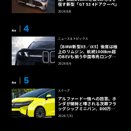
宿す新型「GT 53 4ドアクーペ」
2026 8/8
4
No
ニュース＆トピックス
【BMW新型X5／iX5】後席は極
上のリムジン。航続1000km超
のBEVも揃う中国専売ロング仕
様の全貌
2026 8/6
5
No
スクープ
アルファード一強への回答。ホ
ンダが開発と噂される次期フラ
ッグシップミニバン、800万円
超の勝算【予想CG】
2026 7/31