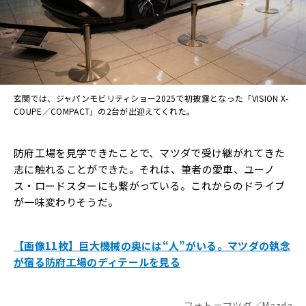
玄関では、ジャパンモビリティショー2025で初披露となった「VISION X-
COUPE／COMPACT」の2台が出迎えてくれた。
防府工場を見学できたことで、マツダで受け継がれてきた
志に触れることができた。それは、筆者の愛車、ユーノ
ス・ロードスターにも繋がっている。これからのドライブ
が一味変わりそうだ。
【画像11枚】巨大機械の奥には“人”がいる。マツダの執念
が宿る防府工場のディテールを見る
フォト＝マツダ／Mazda