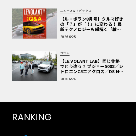
ニュース＆トピックス
【ル・ボラン8月号】クルマ好き
の「？」が「！」に変わる！ 最
新テクノロジーも紐解く「輸入
車Q&A」
2026 6/25
コラム
【LE VOLANT LAB】同じ骨格
でどう違う？ プジョー5008／シ
トロエンC5エアクロス／DS Nº4
読者一気乗りレポート
2026 6/24
RANKING