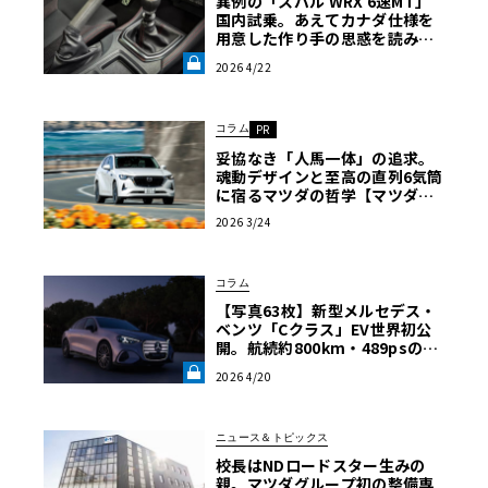
異例の「スバル WRX 6速MT」
国内試乗。あえてカナダ仕様を
用意した作り手の思惑を読み解
く《LE VOLANT LAB》
2026 4/22
コラム
PR
妥協なき「人馬一体」の追求。
魂動デザインと至高の直列6気筒
に宿るマツダの哲学【マツダ最
新ディーゼル完全解剖】〈PR〉
2026 3/24
コラム
【写真63枚】新型メルセデス・
ベンツ「Cクラス」EV世界初公
開。航続約800km・489psの実
力と、欧州先行プレビューで見
2026 4/20
た“EVのリアル”《LE VOLANT
LAB》
ニュース＆トピックス
校長はNDロードスター生みの
親。マツダグループ初の整備専