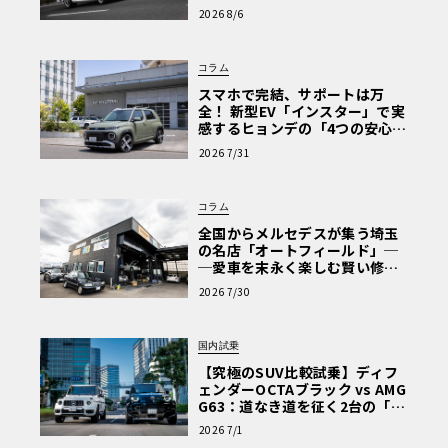
心と、Cクラスで味わうシルキー
2026 8/6
な走り〈PR〉
コラム
スマホで完結、サポートは万
全！ 新型EV「インスター」で実
感するヒョンデの「4つの安心」
【第1回・ヒョンデ6つの疑問：
2026 7/31
Why? Hyundai?】〈PR〉
コラム
全国からメルセデスが集う埼玉
の名店「オートフィールド」─
─愛車を末永く楽しむ賢い修理
術と、プロがフックス製オイル
2026 7/30
を選ぶ理由〈PR〉
国内試乗
【究極のSUV比較試乗】ディフ
ェンダーOCTAブラック vs AMG
G63：道なき道を征く2台の「対
極的アプローチ」
2026 7/1