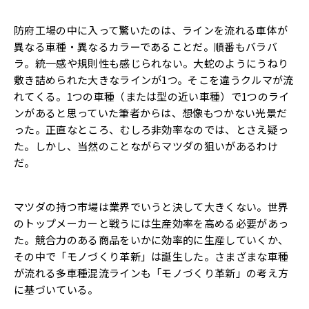
防府工場の中に入って驚いたのは、ラインを流れる車体が
異なる車種・異なるカラーであることだ。順番もバラバ
ラ。統一感や規則性も感じられない。大蛇のようにうねり
敷き詰められた大きなラインが1つ。そこを違うクルマが流
れてくる。1つの車種（または型の近い車種）で1つのライ
ンがあると思っていた筆者からは、想像もつかない光景だ
った。正直なところ、むしろ非効率なのでは、とさえ疑っ
た。しかし、当然のことながらマツダの狙いがあるわけ
だ。
マツダの持つ市場は業界でいうと決して大きくない。世界
のトップメーカーと戦うには生産効率を高める必要があっ
た。競合力のある商品をいかに効率的に生産していくか、
その中で「モノづくり革新」は誕生した。さまざまな車種
が流れる多車種混流ラインも「モノづくり革新」の考え方
に基づいている。