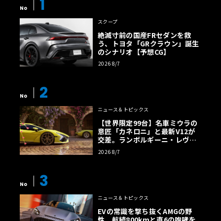
1
No
スクープ
絶滅寸前の国産FRセダンを救
う、トヨタ「GRクラウン」誕生
のシナリオ【予想CG】
2026 8/7
2
No
ニュース＆トピックス
【世界限定99台】名車ミウラの
意匠「カネロニ」と最新V12が
交差。ランボルギーニ・レヴエ
ルトに60周年記念車が登場
2026 8/7
3
No
ニュース＆トピックス
EVの常識を撃ち抜くAMGの野
性。航続800kmと直6の咆哮を