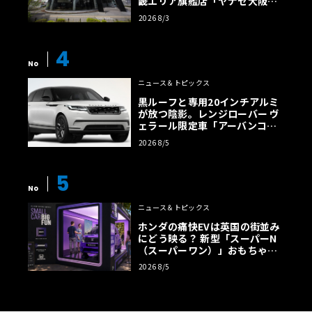
畿エリア旗艦店「ヤナセ大阪支
店」がリニューアル
2026 8/3
4
No
ニュース＆トピックス
黒ルーフと専用20インチアルミ
が放つ陰影。レンジローバー ヴ
ェラール限定車「アーバンコン
トラスト・エディション」登場
2026 8/5
5
No
ニュース＆トピックス
ホンダの痛快EVは英国の街並み
にどう映る？ 新型「スーパーN
（スーパーワン）」おもちゃ箱
ツアーの全貌
2026 8/5