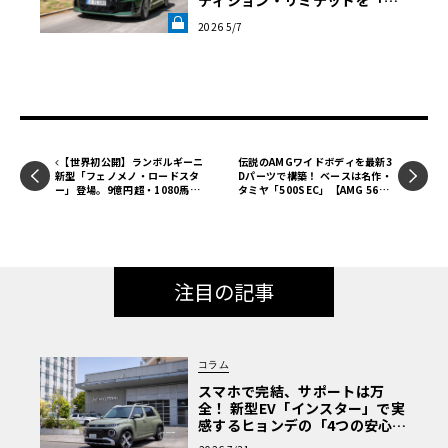
ティション・リミテッドを「ほ
ぼレーシングカー」に変えた核
2026 5/7
心《LE VOLANT LAB》
【世界初公開】ランボルギーニ
伝説のAMGワイドボディを最新3
新型「フェノメノ・ロードスタ
Dパーツで構築！ ベースは名作・
ー」登場。9億円超・1080馬力
タミヤ「500SEC」【AMG 560S
が屋根を持たない理由
EC 6.0をタミヤ製プラモ＋3Dプ
リント部品で制作】第1回《LE V
OLANT LAB》
注目の記事
コラム
スマホで完結、サポートは万
全！ 新型EV「インスター」で実
感するヒョンデの「4つの安心」
【第1回・ヒョンデ6つの疑問：