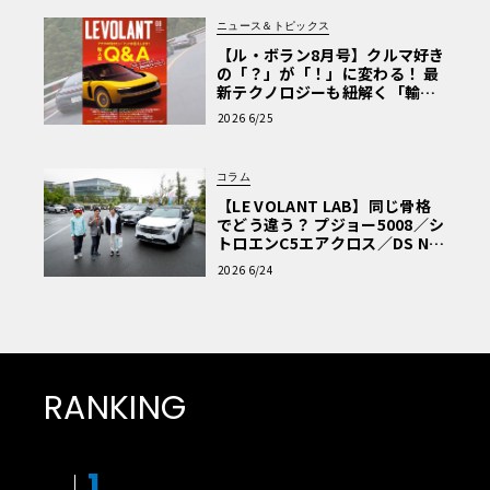
ニュース＆トピックス
【ル・ボラン8月号】クルマ好き
の「？」が「！」に変わる！ 最
新テクノロジーも紐解く「輸入
車Q&A」
2026 6/25
コラム
【LE VOLANT LAB】同じ骨格
でどう違う？ プジョー5008／シ
トロエンC5エアクロス／DS Nº4
読者一気乗りレポート
2026 6/24
RANKING
1