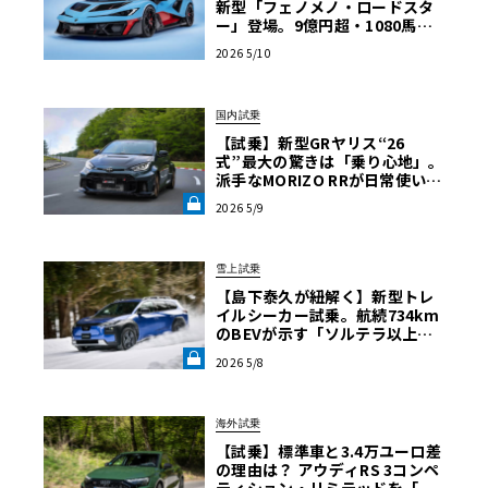
新型「フェノメノ・ロードスタ
ー」登場。9億円超・1080馬力
が屋根を持たない理由
2026 5/10
国内試乗
【試乗】新型GRヤリス“26
式”最大の驚きは「乗り心地」。
派手なMORIZO RRが日常使いに
最適な理由《LE VOLANT LA
2026 5/9
B》
雪上試乗
【島下泰久が紐解く】新型トレ
イルシーカー試乗。航続734km
のBEVが示す「ソルテラ以上の
スバルらしさ」《LE VOLANT L
2026 5/8
AB》
海外試乗
【試乗】標準車と3.4万ユーロ差
の理由は？ アウディRS 3コンペ