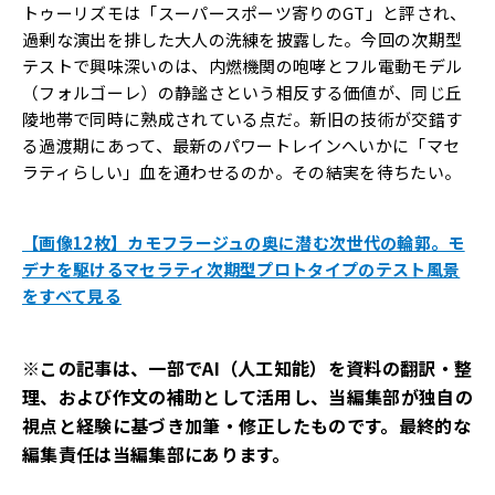
トゥーリズモは「スーパースポーツ寄りのGT」と評され、
過剰な演出を排した大人の洗練を披露した。今回の次期型
テストで興味深いのは、内燃機関の咆哮とフル電動モデル
（フォルゴーレ）の静謐さという相反する価値が、同じ丘
陵地帯で同時に熟成されている点だ。新旧の技術が交錯す
る過渡期にあって、最新のパワートレインへいかに「マセ
ラティらしい」血を通わせるのか。その結実を待ちたい。
【画像12枚】カモフラージュの奥に潜む次世代の輪郭。モ
デナを駆けるマセラティ次期型プロトタイプのテスト風景
をすべて見る
※この記事は、一部でAI（人工知能）を資料の翻訳・整
理、および作文の補助として活用し、当編集部が独自の
視点と経験に基づき加筆・修正したものです。最終的な
編集責任は当編集部にあります。