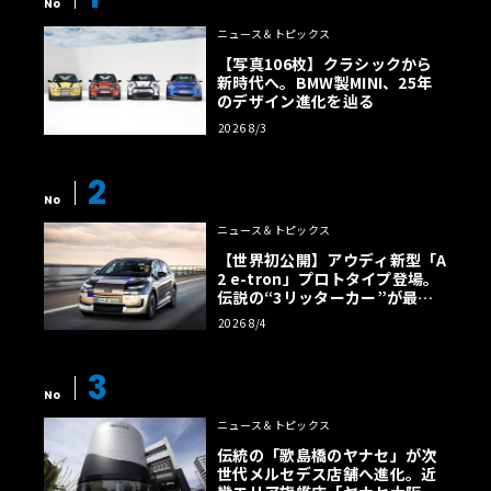
No
ニュース＆トピックス
【写真106枚】クラシックから
新時代へ。BMW製MINI、25年
のデザイン進化を辿る
2026 8/3
2
No
ニュース＆トピックス
【世界初公開】アウディ新型「A
2 e-tron」プロトタイプ登場。
伝説の“3リッターカー”が最高
効率エントリーBEVとして復活
2026 8/4
【画像38枚】
3
No
ニュース＆トピックス
伝統の「歌島橋のヤナセ」が次
世代メルセデス店舗へ進化。近