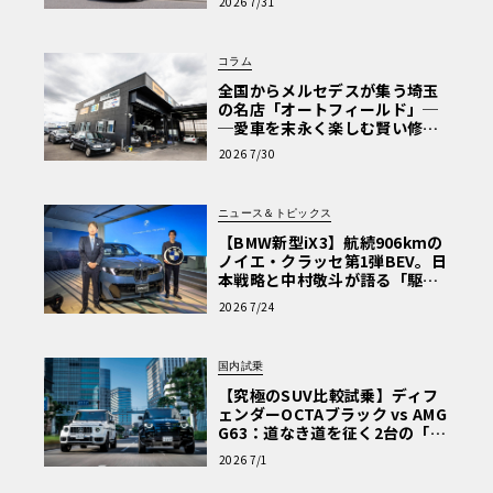
2026 7/31
Why? Hyundai?】〈PR〉
コラム
全国からメルセデスが集う埼玉
の名店「オートフィールド」─
─愛車を末永く楽しむ賢い修理
術と、プロがフックス製オイル
2026 7/30
を選ぶ理由〈PR〉
ニュース＆トピックス
【BMW新型iX3】航続906kmの
ノイエ・クラッセ第1弾BEV。日
本戦略と中村敬斗が語る「駆け
ぬける歓び」
2026 7/24
国内試乗
【究極のSUV比較試乗】ディフ
ェンダーOCTAブラック vs AMG
G63：道なき道を征く2台の「対
極的アプローチ」
2026 7/1