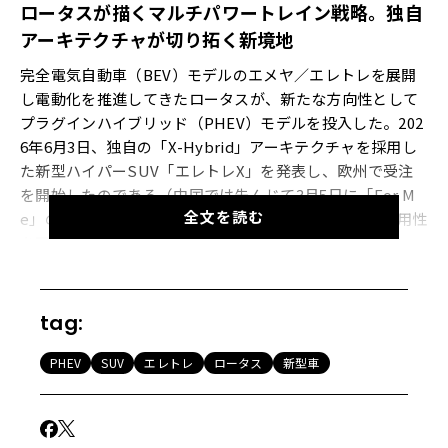
ロータスが描くマルチパワートレイン戦略。独自
アーキテクチャが切り拓く新境地
完全電気自動車（BEV）モデルのエメヤ／エレトレを展開
し電動化を推進してきたロータスが、新たな方向性として
プラグインハイブリッド（PHEV）モデルを投入した。202
6年6月3日、独自の「X-Hybrid」アーキテクチャを採用し
た新型ハイパーSUV「エレトレX」を発表し、欧州で受注
を開始したのである（中国では先んじて3月5日に「For M
全文を読む
e」の名で発表）。スーパーカーのパフォーマンスと実用性
を両立し、航続距離の不安を解消した注目のモデルとなっ
ている。
tag:
【画像19枚】BEV版から最大120kgの軽量化。徹底した合
理主義と先進シャシーを備えた「エレトレX」の全貌はこち
PHEV
SUV
エレトレ
ロータス
新型車
ら
BEV
の瞬発力と内燃機関の実用性を融合した「
X-Hybri