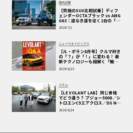
国内試乗
【究極のSUV比較試乗】ディフ
ェンダーOCTAブラック vs AMG
G63：道なき道を征く2台の「対
極的アプローチ」
2026 7/1
ニュース＆トピックス
【ル・ボラン8月号】クルマ好き
の「？」が「！」に変わる！ 最
新テクノロジーも紐解く「輸入
車Q&A」
充電性能においても、市場に投入される電動車両の中で最
2026 6/25
速クラスを誇る。最大436kWのDC充電に対応し、350kWの
DC急速充電器を使用した場合、バッテリー残量20％から8
コラム
0％までをわずか9分で充電できる。日常の使い勝手と長距
【LE VOLANT LAB】同じ骨格
離移動の実用性を高い次元で両立させているのが特徴だ。
でどう違う？ プジョー5008／シ
トロエンC5エアクロス／DS Nº4
読者一気乗りレポート
2026 6/24
最大
952ps
の狂気と
120kg
の削ぎ落とし。健在なるロー
タス・マジック
パフォーマンスの面でも、ロータスのDNAは一切の妥協を