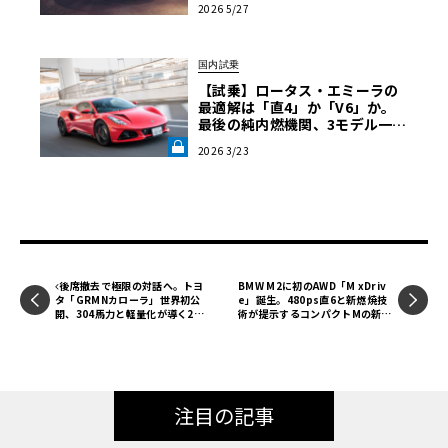
2026 5/27
国内試乗
【試乗】ロータス・エミーラの
最適解は「直4」か「V6」か。
最後の純内燃機関、3モデル一気
乗りで導く究極の選択《LE VOL
2026 3/23
ANT LAB》
X-Hybrid技術の中核を担うのは、容量70kWhの11C高放電
バッテリーシステムと、それをサポートする150kWの車載
発電機である。この車載発電機の動力源となるのが、排気
後席撤去で極限の対話へ。トヨ
BMW M2に初のAWD「M xDriv
量1974ccの2.0Lターボエンジンだ。このエンジンは主にイ
タ「GRMNカローラ」世界初公
e」誕生。480ps直6と新燃焼技
ンテリジェントな車載発電システムの一部として機能し、
開、304馬力と軽量化が導く2シ
術が提示するコンパクトMの新た
ーターの到達点
な到達点【画像86枚】
走行中や高負荷運転時に利用可能なエネルギーを継続的に
補充する。エネルギー回生のみに依存するシステムとは異
なり、速度やバッテリーの充電状態に応じて純粋なEV走
注目の記事
行、車載発電、ハイブリッドアシストのバランスを最適化
し、長距離の移動でも途切れることのないパフォーマンス