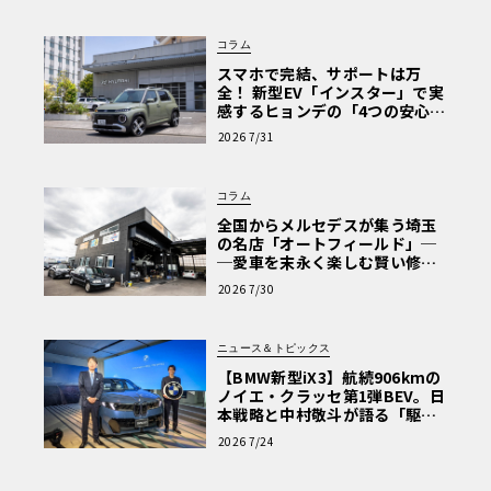
を提供する。
コラム
スマホで完結、サポートは万
日常からグランドツーリングへ。超急速充電と
1200km
全！ 新型EV「インスター」で実
超の航続距離
感するヒョンデの「4つの安心」
【第1回・ヒョンデ6つの疑問：
2026 7/31
エレトレXは、最新の900Vアーキテクチャと52Lの燃料タン
Why? Hyundai?】〈PR〉
クを組み合わせることで、驚異的な航続距離を実現してい
る。電気のみによるEV航続距離は最大350kmに達し、日常
コラム
的な運転のほとんどをエンジンを稼働させることなくカバ
全国からメルセデスが集う埼玉
の名店「オートフィールド」─
ーできる。さらに、総合航続距離は1200kmを超え、長距
─愛車を末永く楽しむ賢い修理
離のドライブにおいても充電インフラを気にすることなく
術と、プロがフックス製オイル
2026 7/30
計画を立てることが可能だ。
を選ぶ理由〈PR〉
ニュース＆トピックス
【BMW新型iX3】航続906kmの
ノイエ・クラッセ第1弾BEV。日
本戦略と中村敬斗が語る「駆け
ぬける歓び」
2026 7/24