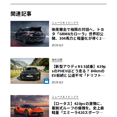
d
」
関連記事
ロータス・グループはロンドンにて2026年6月3日、ブラン
ド初となる独自の「X-Hybrid」アーキテクチャを採用した
ニュース＆トピックス
新型ハイパーSUV「エレトレX」を発表した。完全電気自
後席撤去で極限の対話へ。トヨ
動車モデル「エレトレ」のラインナップに加わるこのモデ
タ「GRMNカローラ」世界初公
ルは、BEVのパフォーマンスと内燃機関のサポートを融合
開、304馬力と軽量化が導く2シ
ーターの到達点
させることで、長距離走行の柔軟性を高めたプラグインハ
2026 6/3
イブリッド車である。これまでBEVであるエレトレを中心
に展開してきたロータスにとって、顧客を中心に据えたマ
海外試乗
ルチパワートレインアプローチの一環であり、技術的な限
【新型アウディRS 5試乗】639p
界を押し広げる重要なモデルとなる。
sのPHEVはどう走る？ 84kmの
EV航続と公道不可「ドリフトモ
ード」の強烈なコントラスト《L
2026 6/2
E VOLANT LAB》
ニュース＆トピックス
【ロータス】420psの激情に、
着脱式ルーフの優雅を。史上最
軽量「エミーラ420スポーツ」
誕生