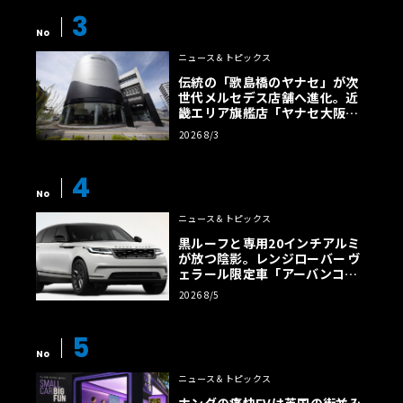
3
No
ニュース＆トピックス
伝統の「歌島橋のヤナセ」が次
世代メルセデス店舗へ進化。近
こうした強烈な動力を受け止めるシャシーも進化を遂げて
畿エリア旗艦店「ヤナセ大阪支
いる。デュアルチャンバー・エアサスペンションや、路面
店」がリニューアル
2026 8/3
変化に最短2ミリ秒で応答するデュアルバルブ・アダプティ
ブ・ダンパー、最大1400Nmのロール安定化トルクを提供
4
する48Vアクティブ・アンチロール・コントロールなどを採
No
用している。さらに、ボディ構造には気流をインテリジェ
ニュース＆トピックス
ントに導くポロシティ（porosity）哲学が取り入れられ、
黒ルーフと専用20インチアルミ
ブレーキ時に最大120kgのダウンフォースを発生させるア
が放つ陰影。レンジローバー ヴ
ェラール限定車「アーバンコン
クティブ・リア・スポイラーなどの空力システムも搭載さ
トラスト・エディション」登場
2026 8/5
れている。徹底した軽量化も図られており、エントリーモ
デルの「エレトレX H550」は、完全電気自動車の「エレト
5
レ900」と比較して最大120kgの軽量化を実現している。
No
ニュース＆トピックス
サステナビリティと英国的エレガンスの共存。
2
つのバ