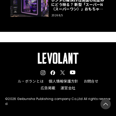
ホンダの痛快EVは英国の街並み
リアントと価格
にどう映る？ 新型「スーパーN
（スーパーワン）」おもちゃ箱
インテリアには、ドライバーに焦点を当てたLotus Hyper
ツアーの全貌
2026 8/5
OSインフォテインメントシステムや、23個のスピーカーを
備えたKEFオーディオシステムが搭載されている。素材に
はカーボンファイバーやアルカンターラ、画期的なアップ
サイクルテキスタイルのWyron Truecycledが採用され、
質感とサステナビリティを両立している。
ル・ボランとは
個人情報保護方針
お問合せ
広告掲載
運営会社
©2026 Geibunsha Publishing company Co.,Ltd All rights reserve
d.