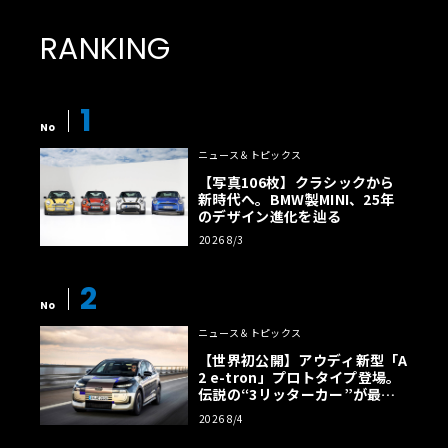
許していない。フラッグシップモデルである「エレトレX H
RANKING
1000」は、デュアル永久磁石モーターを搭載した全輪駆動
システムにより、システム最大出力952ps、最大トルク935
Nmを発揮する。0-100km/h加速はわずか3.3秒であり、最
1
高速度は230km/hに達する。バッテリー充電量が10％の状
No
態でも3.5秒での加速が可能であり、いかなる条件下でも一
ニュース＆トピックス
貫した性能を発揮するよう設計されている。
【写真106枚】クラシックから
新時代へ。BMW製MINI、25年
のデザイン進化を辿る
2026 8/3
2
No
ニュース＆トピックス
【世界初公開】アウディ新型「A
2 e-tron」プロトタイプ登場。
伝説の“3リッターカー”が最高
効率エントリーBEVとして復活
2026 8/4
【画像38枚】