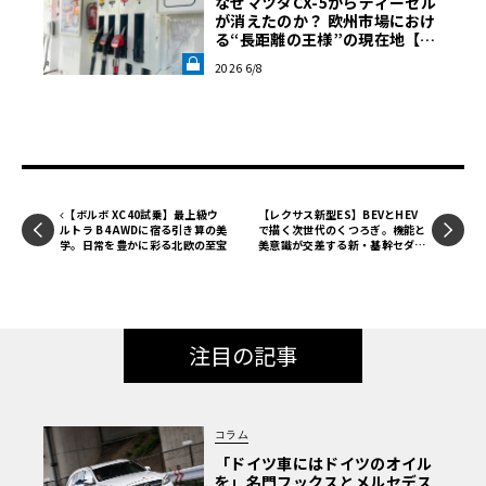
なぜマツダCX-5からディーゼル
が消えたのか？ 欧州市場におけ
る“長距離の王様”の現在地【木
下隆之コラム】《LE VOLANT L
2026 6/8
AB》
【ボルボ XC40試乗】最上級ウ
【レクサス新型ES】BEVとHEV
ルトラ B4 AWDに宿る引き算の美
で描く次世代のくつろぎ。機能と
学。日常を豊かに彩る北欧の至宝
美意識が交差する新・基幹セダン
の真価
注目の記事
コラム
「ドイツ車にはドイツのオイル
を」名門フックスとメルセデス