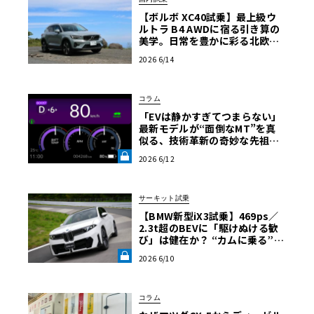
【ボルボ XC40試乗】最上級ウ
ルトラ B4 AWDに宿る引き算の
美学。日常を豊かに彩る北欧の
至宝
2026 6/14
コラム
「EVは静かすぎてつまらない」――
最新モデルが“面倒なMT”を真
似る、技術革新の奇妙な先祖返
り【渡辺慎太郎のツベコベイワ
2026 6/12
セテ その7】《LE VOLANT LA
B》
サーキット試乗
【BMW新型iX3試乗】469ps／
2.3t超のBEVに「駆けぬける歓
び」は健在か？ “カムに乗る”官
能性すら抱く理想形《LE VOLA
2026 6/10
NT LAB》
コラム