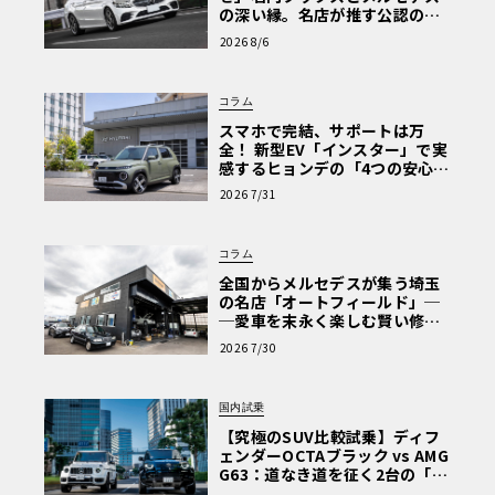
の深い縁。名店が推す公認の安
心と、Cクラスで味わうシルキー
2026 8/6
な走り〈PR〉
コラム
スマホで完結、サポートは万
全！ 新型EV「インスター」で実
感するヒョンデの「4つの安心」
【第1回・ヒョンデ6つの疑問：
2026 7/31
Why? Hyundai?】〈PR〉
コラム
全国からメルセデスが集う埼玉
の名店「オートフィールド」─
─愛車を末永く楽しむ賢い修理
術と、プロがフックス製オイル
2026 7/30
を選ぶ理由〈PR〉
国内試乗
【究極のSUV比較試乗】ディフ
ェンダーOCTAブラック vs AMG
G63：道なき道を征く2台の「対
極的アプローチ」