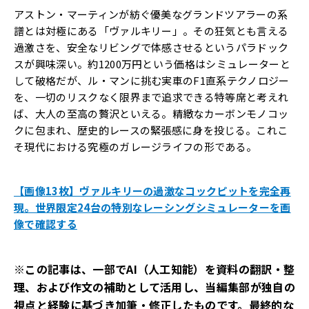
アストン・マーティンが紡ぐ優美なグランドツアラーの系
譜とは対極にある「ヴァルキリー」。その狂気とも言える
過激さを、安全なリビングで体感させるというパラドック
スが興味深い。約1200万円という価格はシミュレーターと
して破格だが、ル・マンに挑む実車のF1直系テクノロジー
を、一切のリスクなく限界まで追求できる特等席と考えれ
ば、大人の至高の贅沢といえる。精緻なカーボンモノコッ
クに包まれ、歴史的レースの緊張感に身を投じる。これこ
そ現代における究極のガレージライフの形である。
【画像13枚】ヴァルキリーの過激なコックピットを完全再
現。世界限定24台の特別なレーシングシミュレーターを画
像で確認する
※この記事は、一部でAI（人工知能）を資料の翻訳・整
理、および作文の補助として活用し、当編集部が独自の
視点と経験に基づき加筆・修正したものです。最終的な