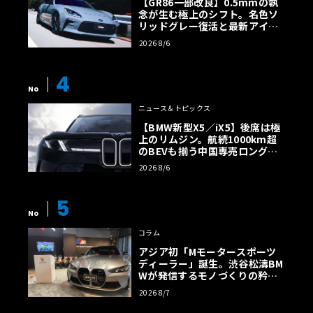
【GR86一部改良】0.5mmの執
念が生む極上のシフト。名色ソ
リッドグレー復活と最新アイサ
イトでFRの極みへ
2026 8/6
4
No
ニュース＆トピックス
【BMW新型X5／iX5】後席は極
上のリムジン。航続1000km超
のBEVも揃う中国専売ロング仕
様の全貌
2026 8/6
5
No
コラム
アジア初「Mモータースポーツ
ディーラー」誕生。渋谷松濤BM
Wが発信するモノづくりの矜持
【木下隆之コラム】
2026 8/7