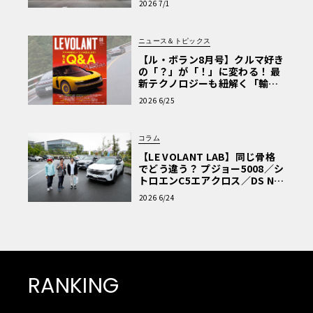
2026 7/1
ニュース＆トピックス
【ル・ボラン8月号】クルマ好き
の「？」が「！」に変わる！ 最
新テクノロジーも紐解く「輸入
車Q&A」
2026 6/25
コラム
【LE VOLANT LAB】同じ骨格
でどう違う？ プジョー5008／シ
トロエンC5エアクロス／DS Nº4
読者一気乗りレポート
2026 6/24
RANKING