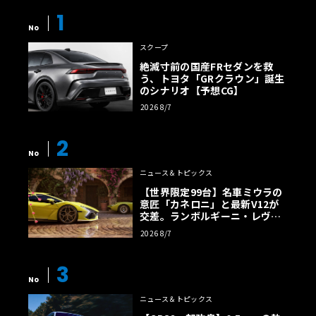
1
No
スクープ
絶滅寸前の国産FRセダンを救
う、トヨタ「GRクラウン」誕生
のシナリオ【予想CG】
2026 8/7
2
No
ニュース＆トピックス
【世界限定99台】名車ミウラの
意匠「カネロニ」と最新V12が
交差。ランボルギーニ・レヴエ
ルトに60周年記念車が登場
2026 8/7
3
No
ニュース＆トピックス