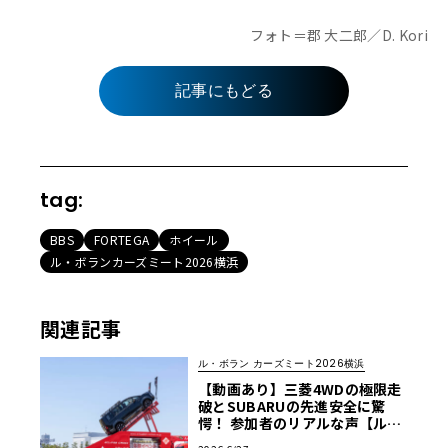
フォト＝郡 大二郎／D. Kori
記事にもどる
tag:
BBS
FORTEGA
ホイール
ル・ボランカーズミート2026横浜
関連記事
ル・ボラン カーズミート2026横浜
【動画あり】三菱4WDの極限走
破とSUBARUの先進安全に驚
愕！ 参加者のリアルな声【ル・
ボラン カーズミート2026横浜】