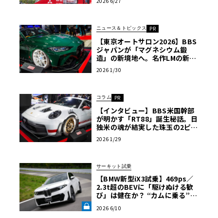
2026 6/27
ニュース＆トピックス
PR
【東京オートサロン2026】BBS
ジャパンが「マグネシウム鍛
造」の新境地へ。名作LMの新色
や、フォルテガ22インチも一挙
2026 1/30
公開〈PR〉
コラム
PR
【インタビュー】BBS米国幹部
が明かす「RT88」誕生秘話。日
独米の魂が結実した珠玉の2ピー
ス鍛造ホイール〈PR〉
2026 1/29
サーキット試乗
【BMW新型iX3試乗】469ps／
2.3t超のBEVに「駆けぬける歓
び」は健在か？ “カムに乗る”官
能性すら抱く理想形《LE VOLA
2026 6/10
NT LAB》