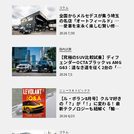
コラム
全国からメルセデスが集う埼玉
の名店「オートフィールド」─
─愛車を末永く楽しむ賢い修理
術と、プロがフックス製オイル
2026 7/30
を選ぶ理由〈PR〉
国内試乗
【究極のSUV比較試乗】ディフ
ェンダーOCTAブラック vs AMG
G63：道なき道を征く2台の「対
極的アプローチ」
2026 7/1
ニュース＆トピックス
【ル・ボラン8月号】クルマ好き
の「？」が「！」に変わる！ 最
新テクノロジーも紐解く「輸入
車Q&A」
2026 6/25
コラム