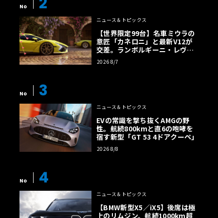
2
No
ニュース＆トピックス
【世界限定99台】名車ミウラの
意匠「カネロニ」と最新V12が
交差。ランボルギーニ・レヴエ
ルトに60周年記念車が登場
2026 8/7
3
No
ニュース＆トピックス
EVの常識を撃ち抜くAMGの野
性。航続800kmと直6の咆哮を
宿す新型「GT 53 4ドアクーペ」
2026 8/8
4
No
ニュース＆トピックス
【BMW新型X5／iX5】後席は極
上のリムジン。航続1000km超