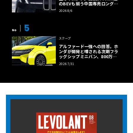
のBEVも揃う中国専売ロング仕
様の全貌
2026 8/6
5
No
スクープ
アルファード一強への回答。ホ
ンダが開発と噂される次期フラ
ッグシップミニバン、800万円
超の勝算【予想CG】
2026 7/31