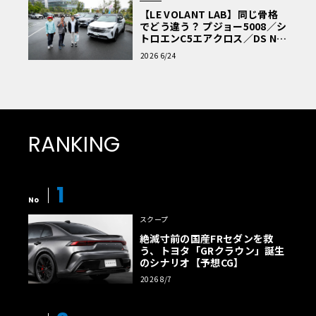
【LE VOLANT LAB】同じ骨格
でどう違う？ プジョー5008／シ
トロエンC5エアクロス／DS Nº4
読者一気乗りレポート
2026 6/24
RANKING
1
No
スクープ
絶滅寸前の国産FRセダンを救
う、トヨタ「GRクラウン」誕生
のシナリオ【予想CG】
2026 8/7