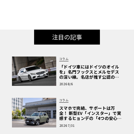
注目の記事
コラム
「ドイツ車にはドイツのオイル
を」名門フックスとメルセデス
の深い縁。名店が推す公認の安
心と、Cクラスで味わうシルキー
2026 8/6
な走り〈PR〉
コラム
スマホで完結、サポートは万
全！ 新型EV「インスター」で実
感するヒョンデの「4つの安心」
【第1回・ヒョンデ6つの疑問：
2026 7/31
Why? Hyundai?】〈PR〉