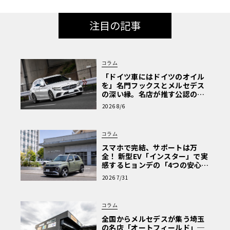
注目の記事
コラム
「ドイツ車にはドイツのオイル
を」名門フックスとメルセデス
の深い縁。名店が推す公認の安
心と、Cクラスで味わうシルキー
2026 8/6
な走り〈PR〉
コラム
スマホで完結、サポートは万
全！ 新型EV「インスター」で実
感するヒョンデの「4つの安心」
【第1回・ヒョンデ6つの疑問：
2026 7/31
Why? Hyundai?】〈PR〉
コラム
全国からメルセデスが集う埼玉
の名店「オートフィールド」─