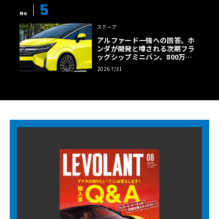
5
No
スクープ
アルファード一強への回答。ホ
ンダが開発と噂される次期フラ
ッグシップミニバン、800万円
超の勝算【予想CG】
2026 7/31