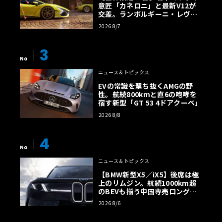
意匠「カネロニ」と最新V12が
交差。ランボルギーニ・レヴエ
ルトに60周年記念車が登場
2026 8/7
3
No
ニュース＆トピックス
EVの常識を撃ち抜くAMGの野
性。航続800kmと直6の咆哮を
宿す新型「GT 53 4ドアクーペ」
2026 8/8
4
No
ニュース＆トピックス
【BMW新型X5／iX5】後席は極
上のリムジン。航続1000km超
のBEVも揃う中国専売ロング仕
様の全貌
2026 8/6