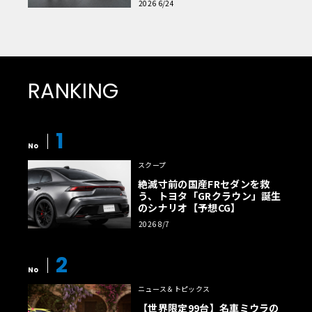
2026 6/24
RANKING
1
No
スクープ
絶滅寸前の国産FRセダンを救
う、トヨタ「GRクラウン」誕生
のシナリオ【予想CG】
2026 8/7
2
No
ニュース＆トピックス
【世界限定99台】名車ミウラの