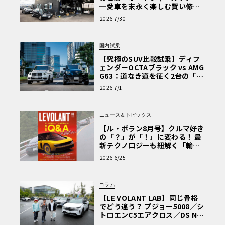
─愛車を末永く楽しむ賢い修理
術と、プロがフックス製オイル
2026 7/30
を選ぶ理由〈PR〉
国内試乗
【究極のSUV比較試乗】ディフ
ェンダーOCTAブラック vs AMG
G63：道なき道を征く2台の「対
極的アプローチ」
2026 7/1
ニュース＆トピックス
【ル・ボラン8月号】クルマ好き
の「？」が「！」に変わる！ 最
新テクノロジーも紐解く「輸入
車Q&A」
2026 6/25
コラム
【LE VOLANT LAB】同じ骨格
でどう違う？ プジョー5008／シ
トロエンC5エアクロス／DS Nº4
読者一気乗りレポート