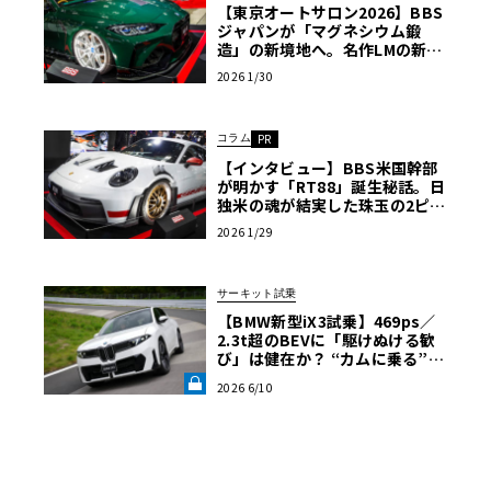
【東京オートサロン2026】BBS
ジャパンが「マグネシウム鍛
造」の新境地へ。名作LMの新色
や、フォルテガ22インチも一挙
2026 1/30
公開〈PR〉
コラム
PR
【インタビュー】BBS米国幹部
が明かす「RT88」誕生秘話。日
独米の魂が結実した珠玉の2ピー
ス鍛造ホイール〈PR〉
2026 1/29
サーキット試乗
【BMW新型iX3試乗】469ps／
2.3t超のBEVに「駆けぬける歓
び」は健在か？ “カムに乗る”官
能性すら抱く理想形《LE VOLA
2026 6/10
NT LAB》