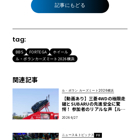
記事にもどる
tag:
BBS
FORTEGA
ホイール
ル・ボランカーズミート2026横浜
関連記事
ル・ボラン カーズミート2026横浜
【動画あり】三菱4WDの極限走
破とSUBARUの先進安全に驚
愕！ 参加者のリアルな声【ル・
ボラン カーズミート2026横浜】
2026 6/27
ニュース＆トピックス
PR