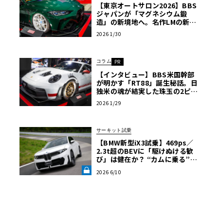
【東京オートサロン2026】BBS
ジャパンが「マグネシウム鍛
造」の新境地へ。名作LMの新色
や、フォルテガ22インチも一挙
2026 1/30
公開〈PR〉
コラム
PR
【インタビュー】BBS米国幹部
が明かす「RT88」誕生秘話。日
独米の魂が結実した珠玉の2ピー
ス鍛造ホイール〈PR〉
2026 1/29
サーキット試乗
【BMW新型iX3試乗】469ps／
2.3t超のBEVに「駆けぬける歓
び」は健在か？ “カムに乗る”官
能性すら抱く理想形《LE VOLA
2026 6/10
NT LAB》