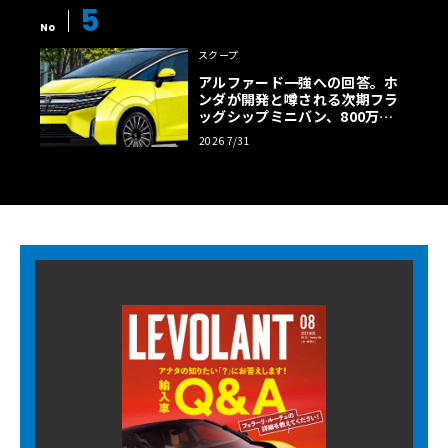
5
No
スクープ
アルファード一強への回答。ホ
ンダが開発と噂される次期フラ
ッグシップミニバン、800万円
超の勝算【予想CG】
2026 7/31