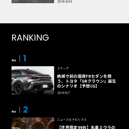
2026 6/24
RANKING
1
No
スクープ
絶滅寸前の国産FRセダンを救
う、トヨタ「GRクラウン」誕生
のシナリオ【予想CG】
2026 8/7
2
No
ニュース＆トピックス
【世界限定99台】名車ミウラの