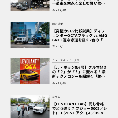
─愛車を末永く楽しむ賢い修理
術と、プロがフックス製オイル
2026 7/30
を選ぶ理由〈PR〉
国内試乗
【究極のSUV比較試乗】ディフ
ェンダーOCTAブラック vs AMG
G63：道なき道を征く2台の「対
極的アプローチ」
2026 7/1
ニュース＆トピックス
【ル・ボラン8月号】クルマ好き
の「？」が「！」に変わる！ 最
新テクノロジーも紐解く「輸入
車Q&A」
2026 6/25
コラム
【LE VOLANT LAB】同じ骨格
でどう違う？ プジョー5008／シ
トロエンC5エアクロス／DS Nº4
読者一気乗りレポート