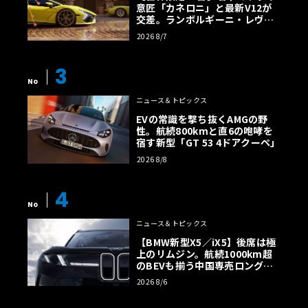
意匠「カネロニ」と最新V12が
交差。ランボルギーニ・レヴエ
ルトに60周年記念車が登場
2026 8/7
3
No
ニュース＆トピックス
EVの常識を撃ち抜くAMGの野
性。航続800kmと直6の咆哮を
宿す新型「GT 53 4ドアクーペ」
2026 8/8
4
No
ニュース＆トピックス
【BMW新型X5／iX5】後席は極
上のリムジン。航続1000km超
のBEVも揃う中国専売ロング仕
様の全貌
2026 8/6