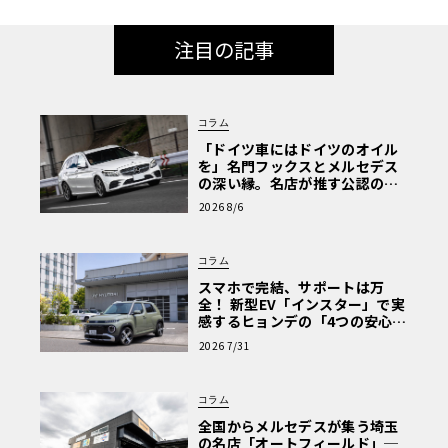
注目の記事
コラム
「ドイツ車にはドイツのオイル
を」名門フックスとメルセデス
の深い縁。名店が推す公認の安
心と、Cクラスで味わうシルキー
2026 8/6
な走り〈PR〉
コラム
スマホで完結、サポートは万
全！ 新型EV「インスター」で実
感するヒョンデの「4つの安心」
【第1回・ヒョンデ6つの疑問：
2026 7/31
Why? Hyundai?】〈PR〉
コラム
全国からメルセデスが集う埼玉
の名店「オートフィールド」─