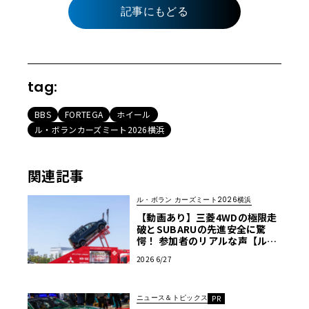
記事にもどる
tag:
BBS
FORTEGA
ホイール
ル・ボランカーズミート2026横浜
関連記事
ル・ボラン カーズミート2026横浜
【動画あり】三菱4WDの極限走
破とSUBARUの先進安全に驚
愕！ 参加者のリアルな声【ル・
ボラン カーズミート2026横浜】
2026 6/27
ニュース＆トピックス
PR