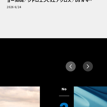
ョー5008／シトロエンC5エアクロス／DS Nº4
読者一気乗りレポート
2026 6/24
No