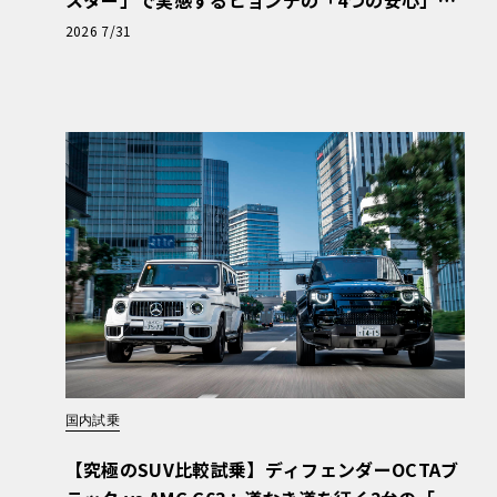
【第1回・ヒョンデ6つの疑問：Why? Hyunda
2026 7/31
i?】〈PR〉
国内試乗
【究極のSUV比較試乗】ディフェンダーOCTAブ