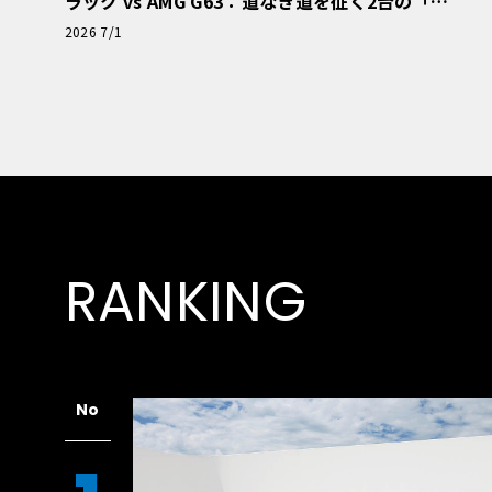
ラック vs AMG G63：道なき道を征く2台の「対
極的アプローチ」
2026 7/1
RANKING
No