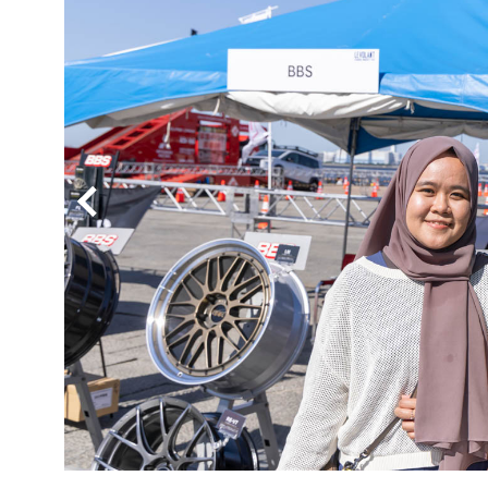
BYD
その
国産車
レクサ
ホンダ
三菱
光岡
その