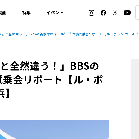
動画
特集
イベント
ィ
BMW
アルピナ
オリジナル動画
2026 サマータイヤ＆ホイール バイヤーズガイド
ル・ボラン カーズ・ミート2026横浜
ると全然違う！」BBSの新素材ホイール“FL”体感試乗会リポート【ル・ボラン カーズミー
2025-2026 冬 スタッドレス＆ウインタータイヤ バイヤ
SNOW EXPERIENCE in TOGAKUSHI SKI FIE
デス・ベンツ
ポルシェ
フォルクスワーゲン
ホイールカタログ2025-2026冬
EV:LIFE FUTAKO TAMAGAWA 2026
ーヌ
シトロエン
DSオートモビル
ホイールカタログ
EV:LIFE KOBE 2025
と全然違う！」BBSの
ー
ルノー
アバルト
タイヤ特集
ル・ボラン カーズ・ミート2025横浜
ァ・ロメオ
フェラーリ
フィアット
感試乗会リポート【ル・ボ
ルギーニ
マセラティ
アストン・マーティン
浜】
レー
ケータハム
ジャガー
ローバー
ロータス
マクラーレン
モーガン
ロールス・ロイス
キャデラック
シボレー
テスラ
ヒョンデ