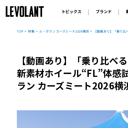
トピックス
ブランド
輸入車
アウデ
ニュース
TOP
特集
ル・ボラン カーズミート2026横浜
【動画あり】「乗り比べ
スクープ
メルセ
試乗
アルピ
コラム
【動画あり】「乗り比べる
プジョ
アルフ
新素材ホイール“FL”体
ランボ
ラン カーズミート2026横
ベント
ランド
MINI
ボルボ
ジープ