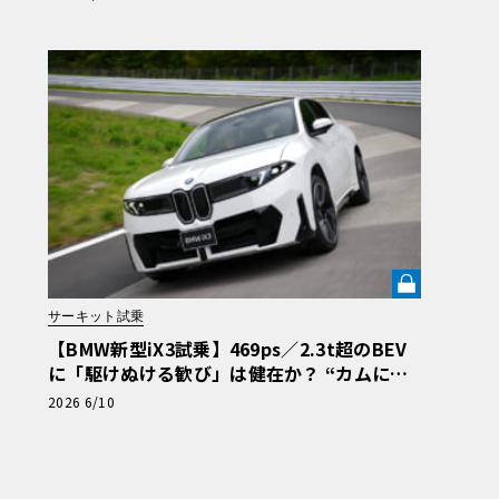
サーキット試乗
【BMW新型iX3試乗】469ps／2.3t超のBEV
に「駆けぬける歓び」は健在か？ “カムに乗
る”官能性すら抱く理想形《LE VOLANT LA
2026 6/10
B》