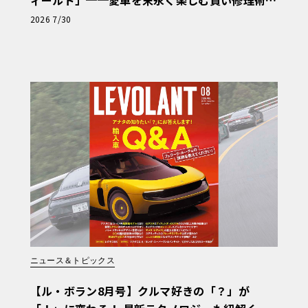
と、プロがフックス製オイルを選ぶ理由〈PR〉
2026 7/30
ニュース＆トピックス
【ル・ボラン8月号】クルマ好きの「？」が