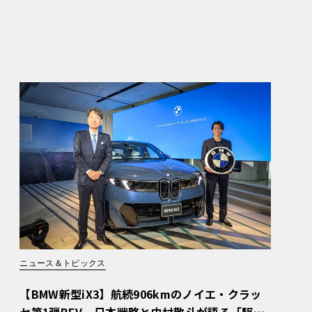
ニュース＆トピックス
【BMW新型iX3】航続906kmのノイエ・クラッ
セ第1弾BEV。日本戦略と中村敬斗が語る「駆け