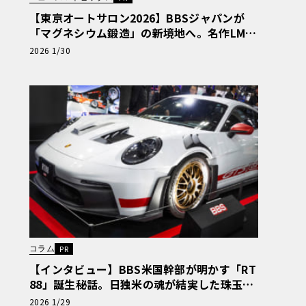
【東京オートサロン2026】BBSジャパンが
「マグネシウム鍛造」の新境地へ。名作LMの
新色や、フォルテガ22インチも一挙公開〈P
2026 1/30
R〉
コラム
PR
【インタビュー】BBS米国幹部が明かす「RT
88」誕生秘話。日独米の魂が結実した珠玉の
2ピース鍛造ホイール〈PR〉
2026 1/29