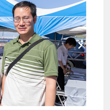
他
ス
トヨタ
日産
スバル
マツダ
ダイハツ
スズキ
他