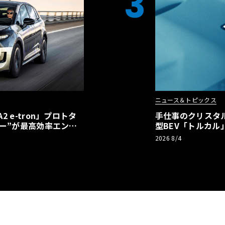
3
ニュース＆トピックス
 e-tron」プロトタ
手仕事のクリスタ
ー”が最高効率エント
型BEV「トルカ
】
2026 8/4