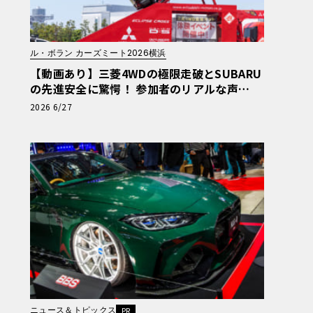
ル・ボラン カーズミート2026横浜
【動画あり】三菱4WDの極限走破とSUBARU
の先進安全に驚愕！ 参加者のリアルな声
【ル・ボラン カーズミート2026横浜】
2026 6/27
ニュース＆トピックス
PR