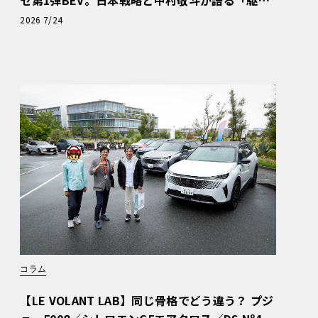
ぬける歓び」
2026 7/24
コラム
【LE VOLANT LAB】同じ骨格でどう違う？ プジ