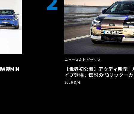
2
ニュース＆トピックス
W製MIN
【世界初公開】アウディ新型「A2
イプ登場。伝説の“3リッターカ
リーBEVとして復活【画像38枚
2026 8/4