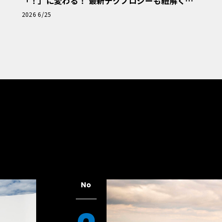
「！」に変わる！ 最新テクノロジーも紐解く
「輸入車Q&A」
2026 6/25
No