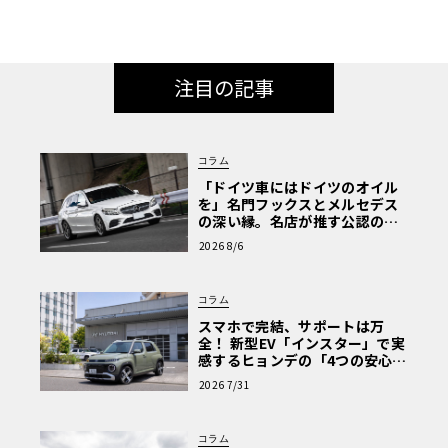
横浜】
注目の記事
コラム
「ドイツ車にはドイツのオイル
を」名門フックスとメルセデス
の深い縁。名店が推す公認の安
心と、Cクラスで味わうシルキー
2026 8/6
な走り〈PR〉
コラム
スマホで完結、サポートは万
全！ 新型EV「インスター」で実
感するヒョンデの「4つの安心」
【第1回・ヒョンデ6つの疑問：
2026 7/31
Why? Hyundai?】〈PR〉
コラム