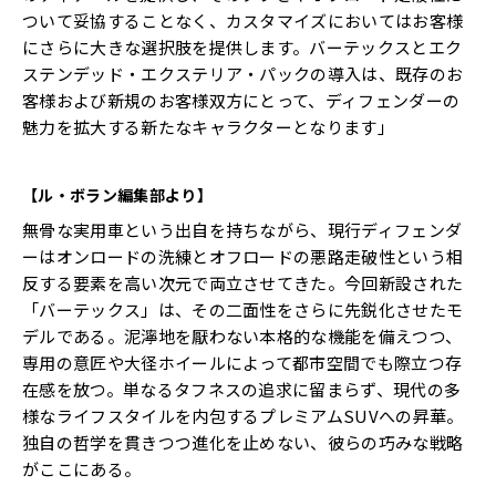
ついて妥協することなく、カスタマイズにおいてはお客様
にさらに大きな選択肢を提供します。バーテックスとエク
ステンデッド・エクステリア・パックの導入は、既存のお
客様および新規のお客様双方にとって、ディフェンダーの
魅力を拡大する新たなキャラクターとなります」
【ル・ボラン編集部より】
無骨な実用車という出自を持ちながら、現行ディフェンダ
ーはオンロードの洗練とオフロードの悪路走破性という相
反する要素を高い次元で両立させてきた。今回新設された
「バーテックス」は、その二面性をさらに先鋭化させたモ
デルである。泥濘地を厭わない本格的な機能を備えつつ、
専用の意匠や大径ホイールによって都市空間でも際立つ存
在感を放つ。単なるタフネスの追求に留まらず、現代の多
様なライフスタイルを内包するプレミアムSUVへの昇華。
独自の哲学を貫きつつ進化を止めない、彼らの巧みな戦略
がここにある。