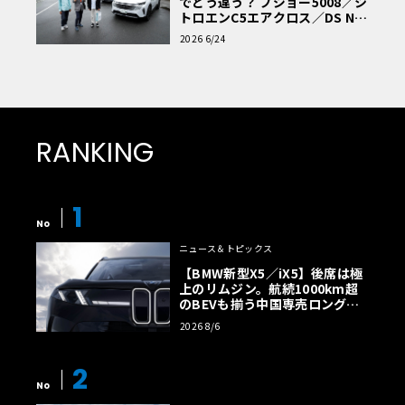
でどう違う？ プジョー5008／シ
トロエンC5エアクロス／DS Nº4
読者一気乗りレポート
2026 6/24
RANKING
1
No
ニュース＆トピックス
【BMW新型X5／iX5】後席は極
上のリムジン。航続1000km超
のBEVも揃う中国専売ロング仕
様の全貌
2026 8/6
2
No