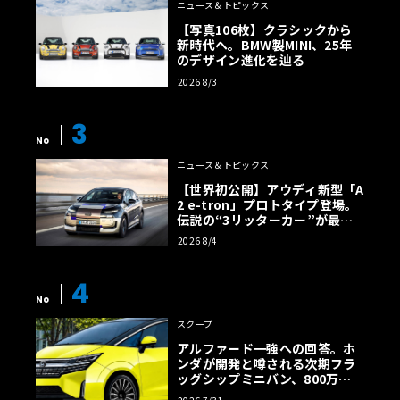
ニュース＆トピックス
【写真106枚】クラシックから
新時代へ。BMW製MINI、25年
のデザイン進化を辿る
2026 8/3
3
No
ニュース＆トピックス
【世界初公開】アウディ新型「A
2 e-tron」プロトタイプ登場。
伝説の“3リッターカー”が最高
効率エントリーBEVとして復活
2026 8/4
【画像38枚】
4
No
スクープ
アルファード一強への回答。ホ
ンダが開発と噂される次期フラ
ッグシップミニバン、800万円
超の勝算【予想CG】