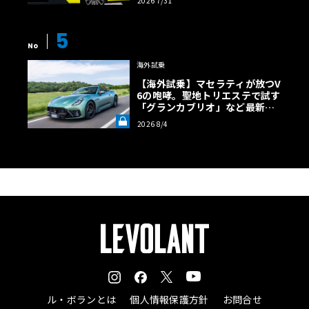
2026 7/31
5
No
海外試乗
【海外試乗】マセラティが放つV
6の咆哮。聖地トリエステで試す
「グランカブリオ」など最新ト
ロフェオ3台の官能評価《LE VO
2026 8/4
LANT LAB》
ル・ボランとは
個人情報保護方針
お問合せ