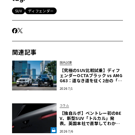
SUV
ディフェンダー
関連記事
国内試乗
【究極のSUV比較試乗】ディフ
ェンダーOCTAブラック vs AMG
G63：道なき道を征く2台の「対
極的アプローチ」
2026 7/1
コラム
【独自ルポ】ベントレー初のBE
V、新型SUV「トルカル」発
表。英国本社で直撃してわかっ
た“ティザー画像にはない”賛否
2026 7/6
両論必至のデザインとは《LE V