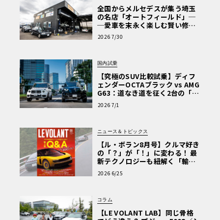
全国からメルセデスが集う埼玉
の名店「オートフィールド」─
─愛車を末永く楽しむ賢い修理
術と、プロがフックス製オイル
2026 7/30
を選ぶ理由〈PR〉
国内試乗
【究極のSUV比較試乗】ディフ
ェンダーOCTAブラック vs AMG
G63：道なき道を征く2台の「対
極的アプローチ」
2026 7/1
ニュース＆トピックス
【ル・ボラン8月号】クルマ好き
の「？」が「！」に変わる！ 最
新テクノロジーも紐解く「輸入
車Q&A」
2026 6/25
コラム
【LE VOLANT LAB】同じ骨格