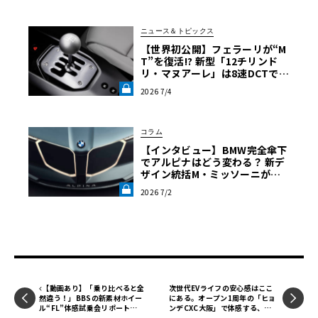
OLANT LAB》
ニュース＆トピックス
【世界初公開】フェラーリが“M
T”を復活!? 新型「12チリンド
リ・マヌアーレ」は8速DCTで
珠玉のシフトフィールを再現《L
2026 7/4
E VOLANT LAB》
コラム
【インタビュー】BMW完全傘下
でアルピナはどう変わる？ 新デ
ザイン統括M・ミッソーニが明
かす「ビジョンBMWアルピナ」
2026 7/2
の真意《LE VOLANT LAB》
【動画あり】「乗り比べると全
次世代EVライフの安心感はここ
然違う！」BBSの新素材ホイー
にある。オープン1周年の「ヒョ
ル“FL”体感試乗会リポート
ンデCXC大阪」で体感する、モ
【ル・ボラン カーズミート2026
ビリティの転換点