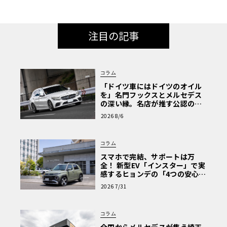
注目の記事
コラム
「ドイツ車にはドイツのオイル
を」名門フックスとメルセデス
の深い縁。名店が推す公認の安
心と、Cクラスで味わうシルキー
2026 8/6
な走り〈PR〉
コラム
スマホで完結、サポートは万
全！ 新型EV「インスター」で実
感するヒョンデの「4つの安心」
【第1回・ヒョンデ6つの疑問：
2026 7/31
Why? Hyundai?】〈PR〉
コラム
全国からメルセデスが集う埼玉