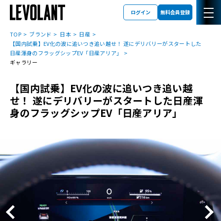
ログイン
無料会員登録
TOP
ブランド
日本
日産
【国内試乗】EV化の波に追いつき追い越せ！ 遂にデリバリーがスタートした
日産渾身のフラッグシップEV「日産アリア」
ギャラリー
【国内試乗】EV化の波に追いつき追い越
せ！ 遂にデリバリーがスタートした日産渾
身のフラッグシップEV「日産アリア」