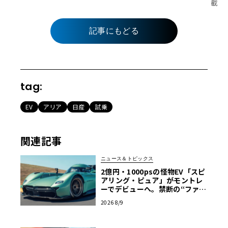
載
記事にもどる
tag:
EV
アリア
日産
試乗
関連記事
ニュース＆トピックス
2億円・1000psの怪物EV「スピ
アリング・ピュア」がモントレ
ーでデビューへ。禁断の“ファン
カー”をマクマートリーがついに
2026 8/9
市販化