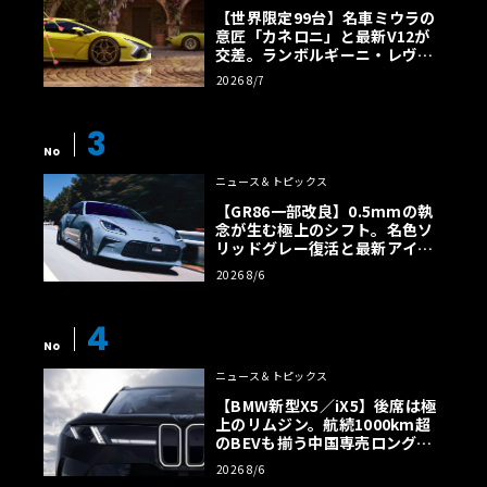
【世界限定99台】名車ミウラの
意匠「カネロニ」と最新V12が
交差。ランボルギーニ・レヴエ
ルトに60周年記念車が登場
2026 8/7
3
No
ニュース＆トピックス
【GR86一部改良】0.5mmの執
念が生む極上のシフト。名色ソ
リッドグレー復活と最新アイサ
イトでFRの極みへ
2026 8/6
4
No
ニュース＆トピックス
【BMW新型X5／iX5】後席は極
上のリムジン。航続1000km超
のBEVも揃う中国専売ロング仕
様の全貌
2026 8/6