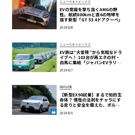
ニュース＆トピックス
EVの常識を撃ち抜くAMGの野
性。航続800kmと直6の咆哮を
宿す新型「GT 53 4ドアクーペ」
2026 8/8
ニュース＆トピックス
EV旅は“大冒険”から気軽なドラ
イブへ！ 103台が再エネの村・
白馬に集結「ジャパンEVラリー
2026」体験記
2026 8/7
国内試乗
【新型EX90試乗】まるで知的生
命体？ 慣性の法則をチャラにす
る走りと安全を備えた、ボルボ
新旗艦EVの結論《LE VOLANT L
2026 8/5
AB》