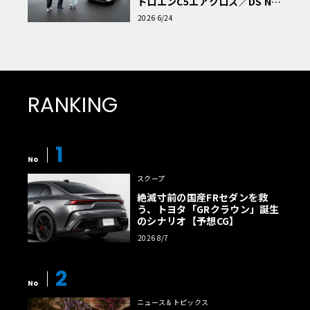
トロエンC5エアクロス／DS Nº4
読者一気乗りレポート
2026 6/24
RANKING
1
No
スクープ
絶滅寸前の国産FRセダンを救
う、トヨタ「GRクラウン」誕生
のシナリオ【予想CG】
2026 8/7
2
No
ニュース＆トピックス