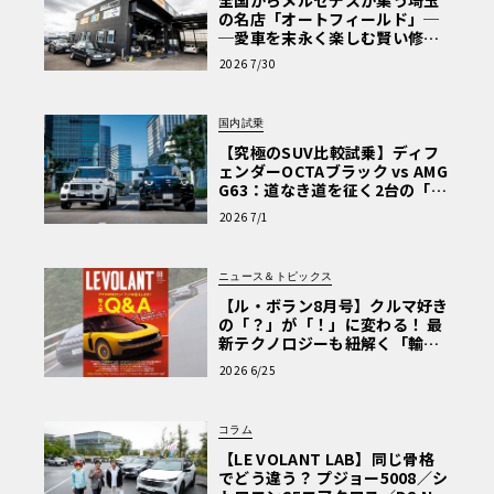
の名店「オートフィールド」─
─愛車を末永く楽しむ賢い修理
術と、プロがフックス製オイル
2026 7/30
を選ぶ理由〈PR〉
国内試乗
【究極のSUV比較試乗】ディフ
ェンダーOCTAブラック vs AMG
G63：道なき道を征く2台の「対
極的アプローチ」
2026 7/1
ニュース＆トピックス
【ル・ボラン8月号】クルマ好き
の「？」が「！」に変わる！ 最
新テクノロジーも紐解く「輸入
車Q&A」
2026 6/25
コラム
【LE VOLANT LAB】同じ骨格
でどう違う？ プジョー5008／シ