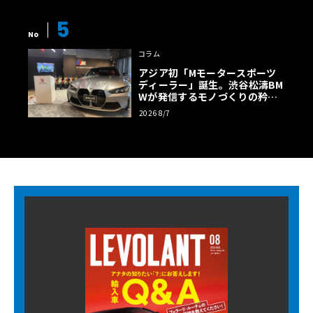
5
No
コラム
アジア初「Mモータースポーツ
ディーラー」誕生。渋谷松濤BM
Wが発信するモノづくりの矜持
【木下隆之コラム】
2026 8/7