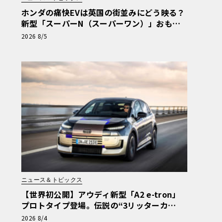
ホンダの痛快EVは英国の街並みにどう映る？
新型「スーパーN（スーパーワン）」おもち
ゃ箱ツアーの全貌
2026 8/5
ニュース＆トピックス
【世界初公開】アウディ新型「A2 e-tron」
プロトタイプ登場。伝説の“3リッターカ
ー”が最高効率エントリーBEVとして復活
2026 8/4