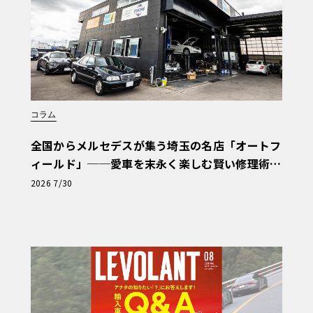
コラム
全国からメルセデスが集う埼玉の名店「オートフ
ィールド」──愛車を末永く楽しむ賢い修理術
と、プロがフックス製オイルを選ぶ理由〈PR〉
2026 7/30