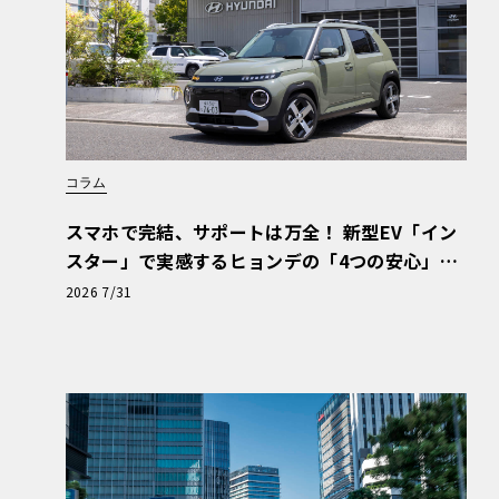
コラム
スマホで完結、サポートは万全！ 新型EV「イン
スター」で実感するヒョンデの「4つの安心」
【第1回・ヒョンデ6つの疑問：Why? Hyunda
2026 7/31
i?】〈PR〉