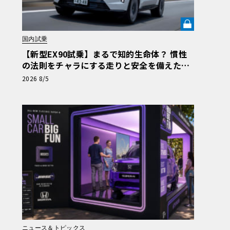
国内試乗
【新型EX90試乗】まるで知的生命体？ 慣性
の法則をチャラにする走りと安全を備えた、
ボルボ新旗艦EVの結論《LE VOLANT LAB》
2026 8/5
ニュース＆トピックス