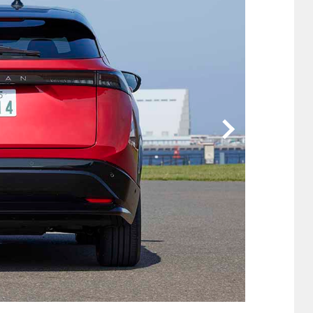
他
ス
トヨタ
日産
スバル
マツダ
ダイハツ
スズキ
他