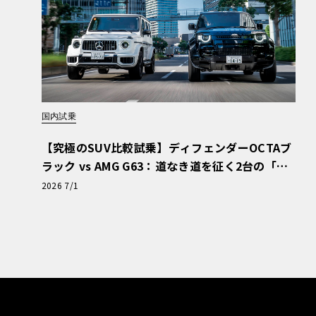
国内試乗
【究極のSUV比較試乗】ディフェンダーOCTAブ
ラック vs AMG G63：道なき道を征く2台の「対
極的アプローチ」
2026 7/1