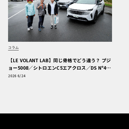
コラム
【LE VOLANT LAB】同じ骨格でどう違う？ プジ
ョー5008／シトロエンC5エアクロス／DS Nº4
読者一気乗りレポート
2026 6/24