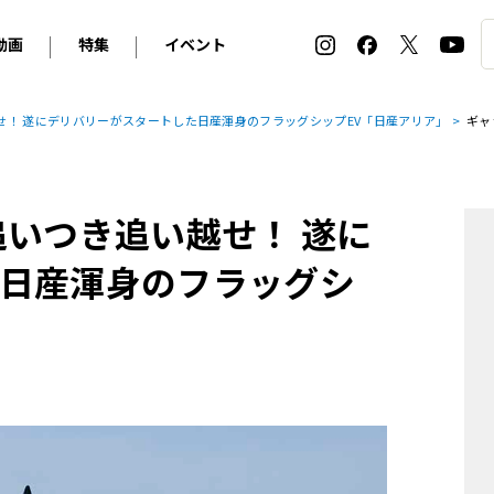
動画
特集
イベント
ィ
BMW
アルピナ
オリジナル動画
2026 サマータイヤ＆ホイール バイヤーズガイド
ル・ボラン カーズ・ミート2026横浜
せ！ 遂にデリバリーがスタートした日産渾身のフラッグシップEV「日産アリア」
ギャ
2025-2026 冬 スタッドレス＆ウインタータイヤ バイヤ
SNOW EXPERIENCE in TOGAKUSHI SKI FIE
デス・ベンツ
ポルシェ
フォルクスワーゲン
ホイールカタログ2025-2026冬
EV:LIFE FUTAKO TAMAGAWA 2026
ーヌ
シトロエン
DSオートモビル
ホイールカタログ
EV:LIFE KOBE 2025
追いつき追い越せ！ 遂に
ー
ルノー
アバルト
タイヤ特集
ル・ボラン カーズ・ミート2025横浜
ァ・ロメオ
フェラーリ
フィアット
日産渾身のフラッグシ
ルギーニ
マセラティ
アストン・マーティン
レー
ケータハム
ジャガー
ローバー
ロータス
マクラーレン
モーガン
ロールス・ロイス
キャデラック
シボレー
テスラ
ヒョンデ