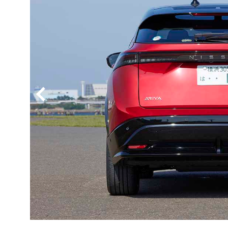
BYD
その
国産車
レクサ
ホンダ
三菱
光岡
その