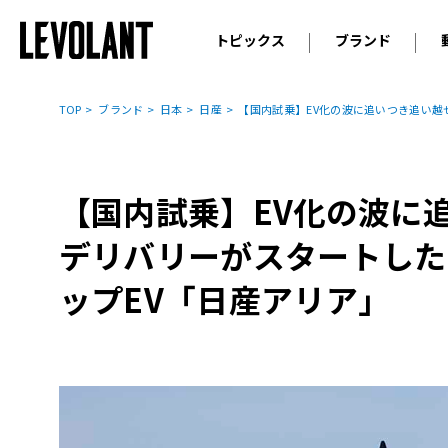
トピックス
ブランド
輸入車
アウデ
ニュース
TOP
ブランド
日本
日産
【国内試乗】EV化の波に追いつき追い越
スクープ
メルセ
試乗
アルピ
コラム
【国内試乗】EV化の波に
プジョ
アルフ
デリバリーがスタートした
ランボ
ップEV「日産アリア」
ベント
ランド
MINI
ボルボ
ジープ