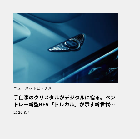
【画像38枚】
ニュース＆トピックス
手仕事のクリスタルがデジタルに宿る。ベン
トレー新型BEV「トルカル」が示す新世代ラ
グジュアリー
2026 8/4