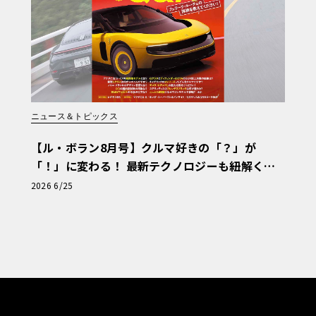
ニュース＆トピックス
【ル・ボラン8月号】クルマ好きの「？」が
「！」に変わる！ 最新テクノロジーも紐解く
「輸入車Q&A」
2026 6/25