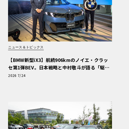
ニュース＆トピックス
【BMW新型iX3】航続906kmのノイエ・クラッ
セ第1弾BEV。日本戦略と中村敬斗が語る「駆け
ぬける歓び」
2026 7/24