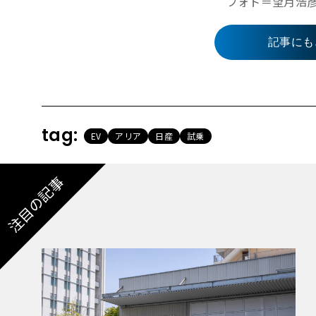
フォト＝望月浩彦 H
記事にも
tag:
EV
アリア
日産
試乗
注目の記事