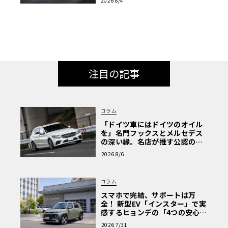
2026 8/4
【画像38枚】
注目の記事
コラム
「ドイツ車にはドイツのオイル
を」名門フックスとメルセデス
の深い縁。名店が推す公認の安
心と、Cクラスで味わうシルキー
2026 8/6
な走り〈PR〉
コラム
スマホで完結、サポートは万
全！ 新型EV「インスター」で実
感するヒョンデの「4つの安心」
【第1回・ヒョンデ6つの疑問：
2026 7/31