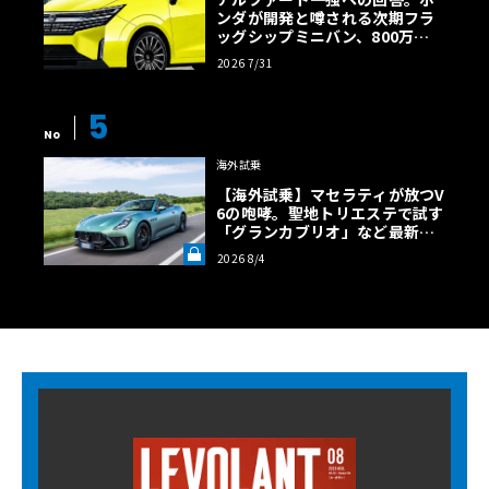
ンダが開発と噂される次期フラ
ッグシップミニバン、800万円
超の勝算【予想CG】
2026 7/31
5
No
海外試乗
【海外試乗】マセラティが放つV
6の咆哮。聖地トリエステで試す
「グランカブリオ」など最新ト
ロフェオ3台の官能評価《LE VO
2026 8/4
LANT LAB》