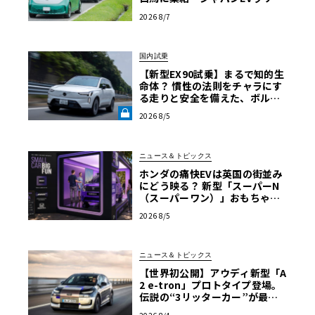
2026」体験記
2026 8/7
国内試乗
【新型EX90試乗】まるで知的生
命体？ 慣性の法則をチャラにす
る走りと安全を備えた、ボルボ
新旗艦EVの結論《LE VOLANT L
2026 8/5
AB》
ニュース＆トピックス
ホンダの痛快EVは英国の街並み
にどう映る？ 新型「スーパーN
（スーパーワン）」おもちゃ箱
ツアーの全貌
2026 8/5
ニュース＆トピックス
【世界初公開】アウディ新型「A
2 e-tron」プロトタイプ登場。
伝説の“3リッターカー”が最高
効率エントリーBEVとして復活