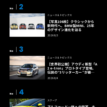
2
No
ニュース＆トピックス
【写真106枚】クラシックから
新時代へ。BMW製MINI、25年
のデザイン進化を辿る
2026 8/3
3
No
ニュース＆トピックス
【世界初公開】アウディ新型「A
2 e-tron」プロトタイプ登場。
伝説の“3リッターカー”が最高
効率エントリーBEVとして復活
2026 8/4
【画像38枚】
4
No
スクープ
アルファード一強への回答。ホ