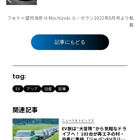
フォト＝望月浩彦 H.Mochizuki ル・ボラン2022年6月号より転
載
記事にもどる
tag:
EV
アリア
日産
試乗
関連記事
ニュース＆トピックス
EV旅は“大冒険”から気軽なドラ
イブへ！ 103台が再エネの村・
白馬に集結「ジャパンEVラリー