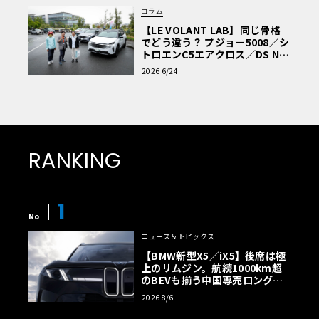
コラム
【LE VOLANT LAB】同じ骨格
でどう違う？ プジョー5008／シ
トロエンC5エアクロス／DS Nº4
読者一気乗りレポート
2026 6/24
RANKING
1
No
ニュース＆トピックス
【BMW新型X5／iX5】後席は極
上のリムジン。航続1000km超
のBEVも揃う中国専売ロング仕
様の全貌
2026 8/6