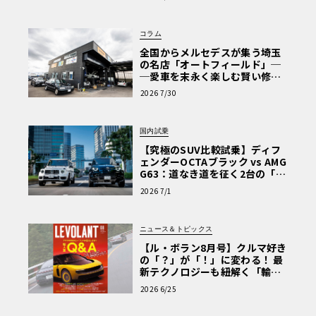
Why? Hyundai?】〈PR〉
コラム
全国からメルセデスが集う埼玉
の名店「オートフィールド」─
─愛車を末永く楽しむ賢い修理
術と、プロがフックス製オイル
2026 7/30
を選ぶ理由〈PR〉
国内試乗
【究極のSUV比較試乗】ディフ
ェンダーOCTAブラック vs AMG
G63：道なき道を征く2台の「対
極的アプローチ」
2026 7/1
ニュース＆トピックス
【ル・ボラン8月号】クルマ好き
の「？」が「！」に変わる！ 最
新テクノロジーも紐解く「輸入
車Q&A」
2026 6/25