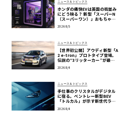
ニュース＆トピックス
ホンダの痛快EVは英国の街並み
にどう映る？ 新型「スーパーN
（スーパーワン）」おもちゃ箱
ツアーの全貌
2026 8/5
ニュース＆トピックス
【世界初公開】アウディ新型「A
2 e-tron」プロトタイプ登場。
伝説の“3リッターカー”が最高
効率エントリーBEVとして復活
2026 8/4
【画像38枚】
ニュース＆トピックス
手仕事のクリスタルがデジタル
に宿る。ベントレー新型BEV
「トルカル」が示す新世代ラグ
ジュアリー
2026 8/4