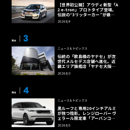
【世界初公開】アウディ新型「A
2 e-tron」プロトタイプ登場。
伝説の“3リッターカー”が最高
効率エントリーBEVとして復活
2026 8/4
【画像38枚】
3
No
ニュース＆トピックス
伝統の「歌島橋のヤナセ」が次
世代メルセデス店舗へ進化。近
畿エリア旗艦店「ヤナセ大阪支
店」がリニューアル
2026 8/3
4
No
ニュース＆トピックス
黒ルーフと専用20インチアルミ
が放つ陰影。レンジローバー ヴ
ェラール限定車「アーバンコン
トラスト・エディション」登場
2026 8/5