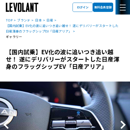
ログイン
無料会員登録
TOP
ブランド
日本
日産
【国内試乗】EV化の波に追いつき追い越せ！ 遂にデリバリーがスタートした
日産渾身のフラッグシップEV「日産アリア」
ギャラリー
【国内試乗】EV化の波に追いつき追い越
せ！ 遂にデリバリーがスタートした日産渾
身のフラッグシップEV「日産アリア」