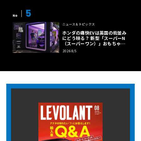
5
No
ニュース＆トピックス
ホンダの痛快EVは英国の街並み
にどう映る？ 新型「スーパーN
（スーパーワン）」おもちゃ箱
ツアーの全貌
2026 8/5