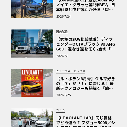
ノイエ・クラッセ第1弾BEV。日
本戦略と中村敬斗が語る「駆け
ぬける歓び」
2026 7/24
国内試乗
【究極のSUV比較試乗】ディフ
ェンダーOCTAブラック vs AMG
G63：道なき道を征く2台の「対
極的アプローチ」
2026 7/1
ニュース＆トピックス
【ル・ボラン8月号】クルマ好き
の「？」が「！」に変わる！ 最
新テクノロジーも紐解く「輸入
車Q&A」
2026 6/25
コラム
【LE VOLANT LAB】同じ骨格
でどう違う？ プジョー5008／シ