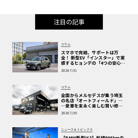
注目の記事
コラム
スマホで完結、サポートは万
全！ 新型EV「インスター」で実
感するヒョンデの「4つの安心」
【第1回・ヒョンデ6つの疑問：
2026 7/31
Why? Hyundai?】〈PR〉
コラム
全国からメルセデスが集う埼玉
の名店「オートフィールド」─
─愛車を末永く楽しむ賢い修理
術と、プロがフックス製オイル
2026 7/30
を選ぶ理由〈PR〉
ニュース＆トピックス
【BMW新型iX3】航続906kmの