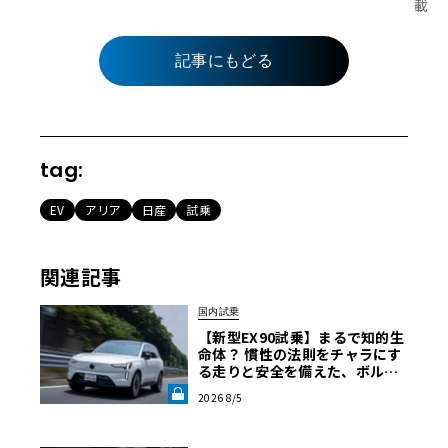
載
記事にもどる
tag:
EV
アリア
日産
試乗
関連記事
国内試乗
【新型EX90試乗】まるで知的生
命体？ 慣性の法則をチャラにす
る走りと安全を備えた、ボルボ
新旗艦EVの結論《LE VOLANT L
2026 8/5
AB》