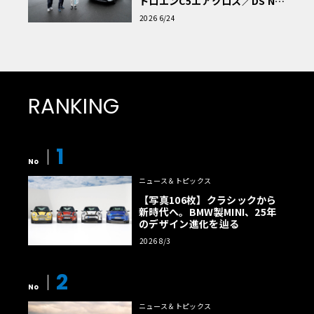
トロエンC5エアクロス／DS Nº4
読者一気乗りレポート
2026 6/24
RANKING
1
No
ニュース＆トピックス
【写真106枚】クラシックから
新時代へ。BMW製MINI、25年
のデザイン進化を辿る
2026 8/3
2
No
ニュース＆トピックス