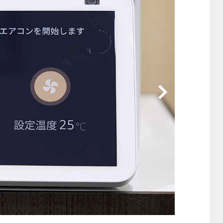
他
ス
トヨタ
日産
スバル
マツダ
ダイハツ
スズキ
他