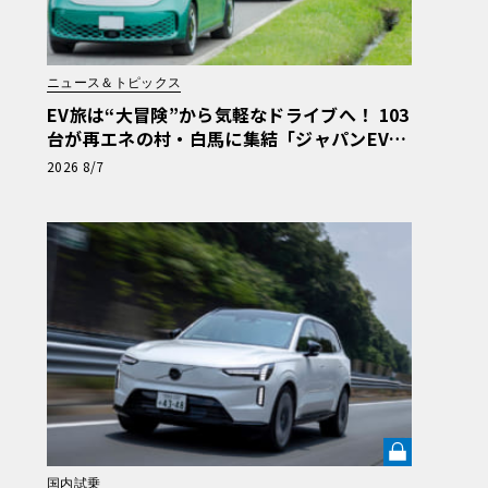
ニュース＆トピックス
EV旅は“大冒険”から気軽なドライブへ！ 103
台が再エネの村・白馬に集結「ジャパンEVラ
リー2026」体験記
2026 8/7
国内試乗