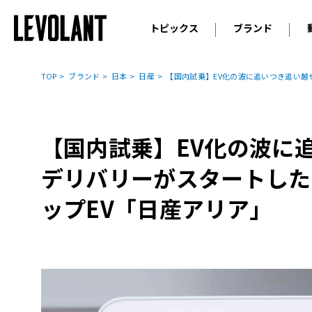
トピックス
ブランド
輸入車
アウデ
ニュース
TOP
ブランド
日本
日産
【国内試乗】EV化の波に追いつき追い越
スクープ
メルセ
試乗
アルピ
コラム
【国内試乗】EV化の波に
プジョ
アルフ
デリバリーがスタートした
ランボ
ップEV「日産アリア」
ベント
ランド
MINI
ボルボ
ジープ