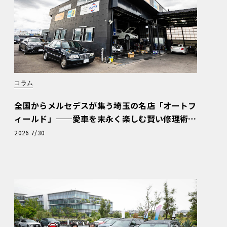
コラム
全国からメルセデスが集う埼玉の名店「オートフ
ィールド」──愛車を末永く楽しむ賢い修理術
と、プロがフックス製オイルを選ぶ理由〈PR〉
2026 7/30