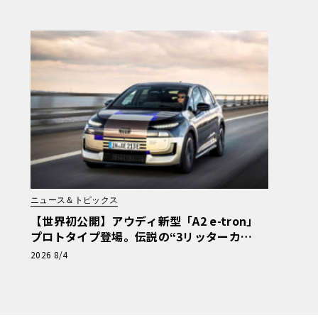
ニュース＆トピックス
【世界初公開】アウディ新型「A2 e-tron」
プロトタイプ登場。伝説の“3リッターカ
ー”が最高効率エントリーBEVとして復活
2026 8/4
【画像38枚】