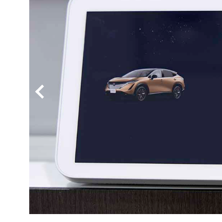
BYD
その
国産車
レクサ
ホンダ
三菱
光岡
その