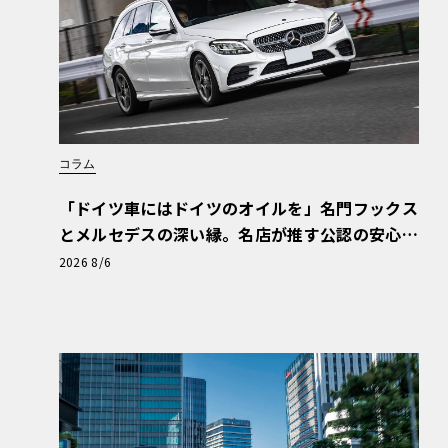
コラム
「ドイツ車にはドイツのオイルを」名門フックス
とメルセデスの深い縁。名店が推す公認の安心
と、Cクラスで味わうシルキーな走り〈PR〉
2026 8/6