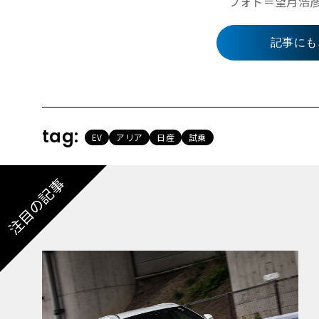
フォト＝望月浩彦 H
記事にも
tag:
EV
アリア
日産
試乗
注目の記事