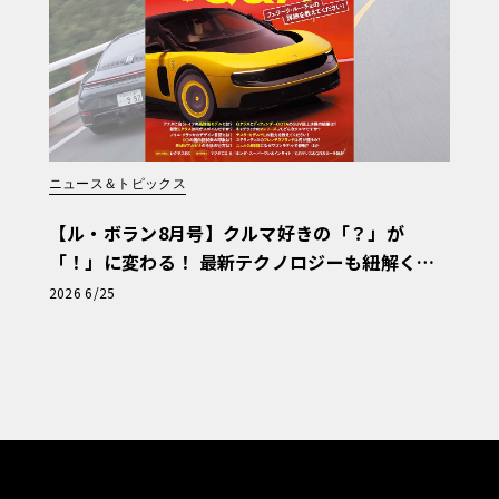
ニュース＆トピックス
【ル・ボラン8月号】クルマ好きの「？」が
「！」に変わる！ 最新テクノロジーも紐解く
「輸入車Q&A」
2026 6/25