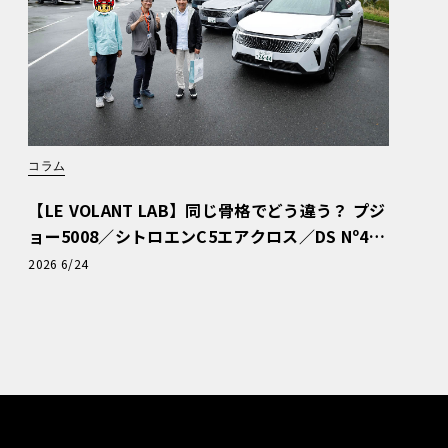
コラム
【LE VOLANT LAB】同じ骨格でどう違う？ プジ
ョー5008／シトロエンC5エアクロス／DS Nº4
読者一気乗りレポート
2026 6/24