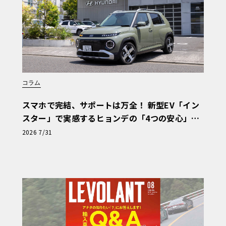
コラム
スマホで完結、サポートは万全！ 新型EV「イン
スター」で実感するヒョンデの「4つの安心」
【第1回・ヒョンデ6つの疑問：Why? Hyunda
2026 7/31
i?】〈PR〉