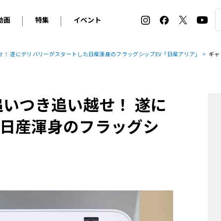
動画
特集
イベント
ィ
BMW
アルピナ
オリジナル動画
2026 サマータイヤ＆ホイール バイヤーズガイド
ル・ボラン カーズ・ミート2026横浜
せ！ 遂にデリバリーがスタートした日産渾身のフラッグシップEV「日産アリア」
ギャ
2025-2026 冬 スタッドレス＆ウインタータイヤ バイヤ
SNOW EXPERIENCE in TOGAKUSHI SKI FIE
デス・ベンツ
ポルシェ
フォルクスワーゲン
ホイールカタログ2025-2026冬
EV:LIFE FUTAKO TAMAGAWA 2026
ーヌ
シトロエン
DSオートモビル
ホイールカタログ
EV:LIFE KOBE 2025
追いつき追い越せ！ 遂に
ー
ルノー
アバルト
タイヤ特集
ル・ボラン カーズ・ミート2025横浜
ァ・ロメオ
フェラーリ
フィアット
日産渾身のフラッグシ
ルギーニ
マセラティ
アストン・マーティン
レー
ケータハム
ジャガー
ローバー
ロータス
マクラーレン
モーガン
ロールス・ロイス
キャデラック
シボレー
テスラ
ヒョンデ