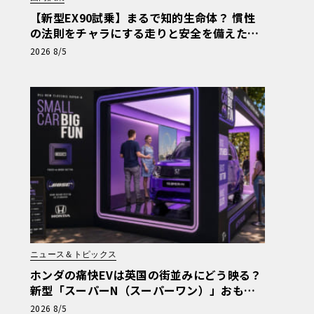
【新型EX90試乗】まるで知的生命体？ 慣性
の法則をチャラにする走りと安全を備えた、
ボルボ新旗艦EVの結論《LE VOLANT LAB》
2026 8/5
ニュース＆トピックス
ホンダの痛快EVは英国の街並みにどう映る？
新型「スーパーN（スーパーワン）」おもち
ゃ箱ツアーの全貌
2026 8/5