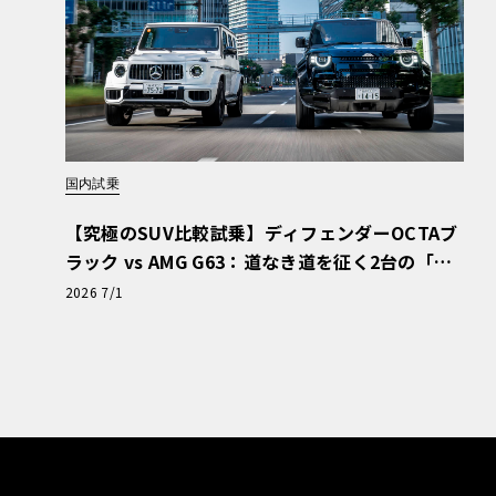
国内試乗
【究極のSUV比較試乗】ディフェンダーOCTAブ
ラック vs AMG G63：道なき道を征く2台の「対
極的アプローチ」
2026 7/1