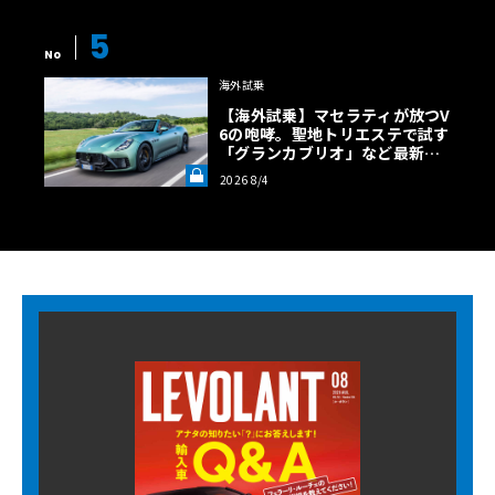
5
No
海外試乗
【海外試乗】マセラティが放つV
6の咆哮。聖地トリエステで試す
「グランカブリオ」など最新ト
ロフェオ3台の官能評価《LE VO
2026 8/4
LANT LAB》