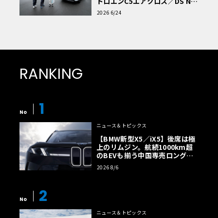
トロエンC5エアクロス／DS Nº4
読者一気乗りレポート
2026 6/24
RANKING
1
No
ニュース＆トピックス
【BMW新型X5／iX5】後席は極
上のリムジン。航続1000km超
のBEVも揃う中国専売ロング仕
様の全貌
2026 8/6
2
No
ニュース＆トピックス