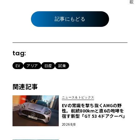
載
記事にもどる
tag:
EV
アリア
日産
試乗
関連記事
ニュース＆トピックス
EVの常識を撃ち抜くAMGの野
性。航続800kmと直6の咆哮を
宿す新型「GT 53 4ドアクーペ」
2026 8/8