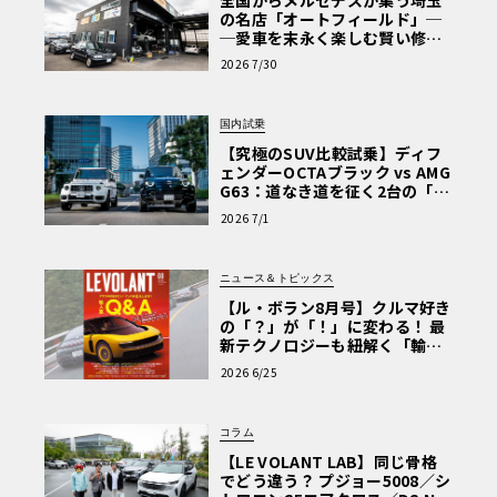
の名店「オートフィールド」─
─愛車を末永く楽しむ賢い修理
術と、プロがフックス製オイル
2026 7/30
を選ぶ理由〈PR〉
国内試乗
【究極のSUV比較試乗】ディフ
ェンダーOCTAブラック vs AMG
G63：道なき道を征く2台の「対
極的アプローチ」
2026 7/1
ニュース＆トピックス
【ル・ボラン8月号】クルマ好き
の「？」が「！」に変わる！ 最
新テクノロジーも紐解く「輸入
車Q&A」
2026 6/25
コラム
【LE VOLANT LAB】同じ骨格
でどう違う？ プジョー5008／シ