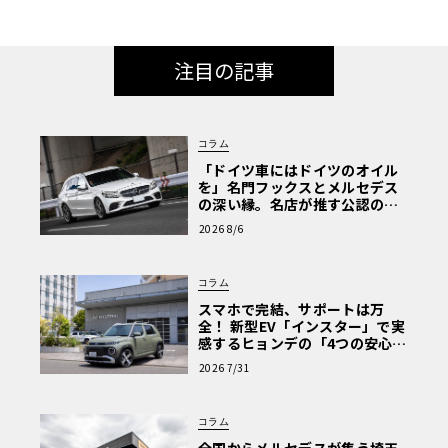
注目の記事
コラム
「ドイツ車にはドイツのオイル
を」名門フックスとメルセデス
の深い縁。名店が推す公認の安
心と、Cクラスで味わうシルキー
2026 8/6
な走り〈PR〉
コラム
スマホで完結、サポートは万
全！ 新型EV「インスター」で実
感するヒョンデの「4つの安心」
【第1回・ヒョンデ6つの疑問：
2026 7/31
Why? Hyundai?】〈PR〉
コラム
全国からメルセデスが集う埼玉