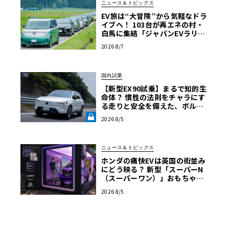
ニュース＆トピックス
EV旅は“大冒険”から気軽なドラ
イブへ！ 103台が再エネの村・
白馬に集結「ジャパンEVラリー
2026」体験記
2026 8/7
国内試乗
【新型EX90試乗】まるで知的生
命体？ 慣性の法則をチャラにす
る走りと安全を備えた、ボルボ
新旗艦EVの結論《LE VOLANT L
2026 8/5
AB》
ニュース＆トピックス
ホンダの痛快EVは英国の街並み
にどう映る？ 新型「スーパーN
（スーパーワン）」おもちゃ箱
ツアーの全貌
2026 8/5