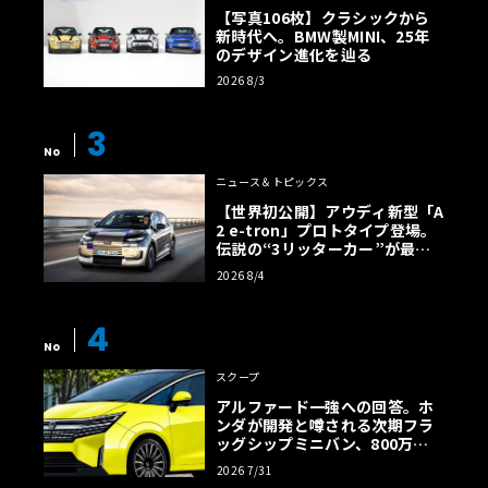
【写真106枚】クラシックから
新時代へ。BMW製MINI、25年
のデザイン進化を辿る
2026 8/3
3
No
ニュース＆トピックス
【世界初公開】アウディ新型「A
2 e-tron」プロトタイプ登場。
伝説の“3リッターカー”が最高
効率エントリーBEVとして復活
2026 8/4
【画像38枚】
4
No
スクープ
アルファード一強への回答。ホ
ンダが開発と噂される次期フラ
ッグシップミニバン、800万円
超の勝算【予想CG】
2026 7/31