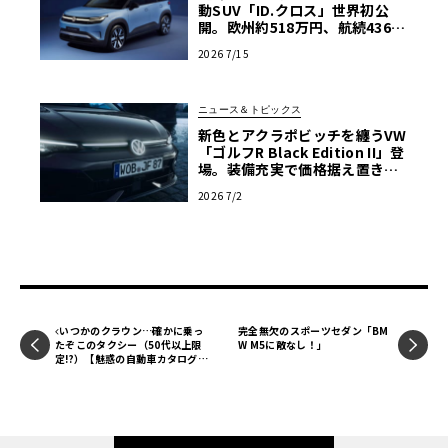
動SUV「ID.クロス」世界初公
開。欧州約518万円、航続436k
mを誇るTクロス後継の全貌
2026 7/15
ニュース＆トピックス
新色とアクラポビッチを纏うVW
「ゴルフR Black Edition II」登
場。装備充実で価格据え置きの5
00台限定
2026 7/2
いつかのクラウン…確かに乗っ
完全無欠のスポーツセダン「BM
たぞこのタクシー（50代以上限
W M5に敵なし！」
定!?）【魅惑の自動車カタログ・
レミニセンス】第50回