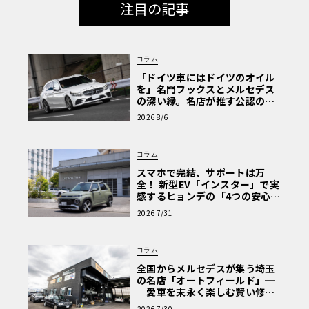
注目の記事
コラム
「ドイツ車にはドイツのオイル
を」名門フックスとメルセデス
の深い縁。名店が推す公認の安
心と、Cクラスで味わうシルキー
2026 8/6
な走り〈PR〉
コラム
スマホで完結、サポートは万
全！ 新型EV「インスター」で実
感するヒョンデの「4つの安心」
【第1回・ヒョンデ6つの疑問：
2026 7/31
Why? Hyundai?】〈PR〉
コラム
全国からメルセデスが集う埼玉
の名店「オートフィールド」─
─愛車を末永く楽しむ賢い修理
術と、プロがフックス製オイル
2026 7/30