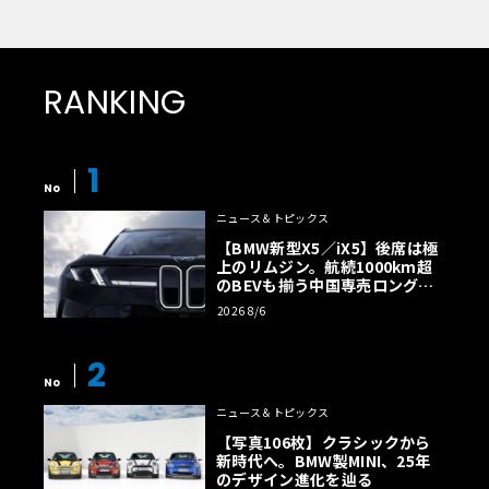
RANKING
1
No
ニュース＆トピックス
【BMW新型X5／iX5】後席は極
上のリムジン。航続1000km超
のBEVも揃う中国専売ロング仕
様の全貌
2026 8/6
2
No
ニュース＆トピックス
【写真106枚】クラシックから
新時代へ。BMW製MINI、25年
のデザイン進化を辿る