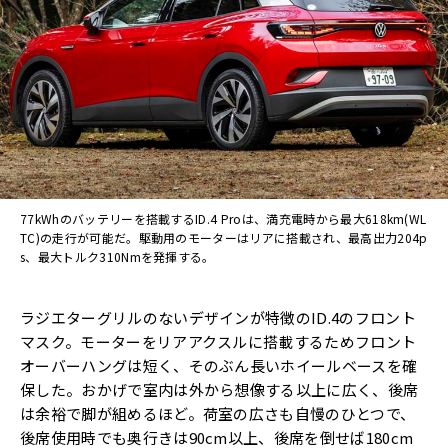
77kWhのバッテリーを搭載するID.4 Proは、満充電時から最大618km(WL
TC)の走行が可能だ。駆動用のモーターはリアに搭載され、最高出力204p
s、最大トルク310Nmを発揮する。
ラジエターグリルのないデザインが特徴のID.4のフロント
マスク。モーターをリアアクスルに搭載するためフロント
オーバーハングは短く、そのぶん長いホイールベースを確
保した。おかげで室内は外から想像する以上に広く、後席
は余裕で脚が組めるほど。荷室の広さも自慢のひとつで、
後席使用時でも奥行きは90cm以上、後席を倒せば180cm