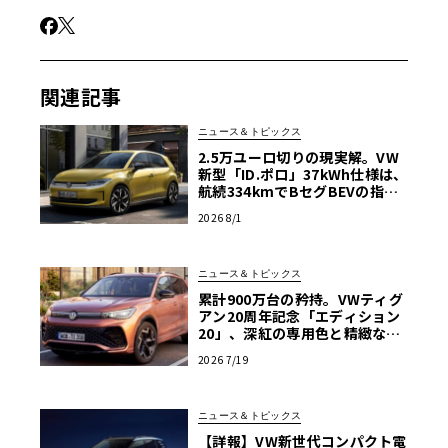
関連記事
ニュース＆トピックス
2.5万ユーロ切りの現実解。VW
新型「ID.ポロ」37kWh仕様は、
航続334kmでBセグBEVの指標
となるか
2026 8/1
ニュース＆トピックス
累計900万台の矜持。VWティグ
アン20周年記念「エディション
20」、深紅の専用色と精緻な仕
立てが示す熟成の極み
2026 7/19
ニュース＆トピックス
【詳報】VW新世代コンパクト電