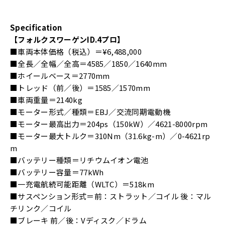
Specification
【フォルクスワーゲンID.4プロ】
■車両本体価格（税込）＝¥6,488,000
■全長／全幅／全高＝4585／1850／1640mm
■ホイールベース＝2770mm
■トレッド（前／後）＝1585／1570mm
■車両重量＝2140kg
■モーター形式／種類＝EBJ／交流同期電動機
■モーター最高出力＝204ps（150kW）／4621-8000rpm
■モーター最大トルク＝310Nm（31.6kg-m）／0-4621rp
m
■バッテリー種類＝リチウムイオン電池
■バッテリー容量＝77kWh
■一充電航続可能距離（WLTC）＝518km
■サスペンション形式＝前：ストラット／コイル 後：マル
チリンク／コイル
■ブレーキ 前／後：Vディスク／ドラム