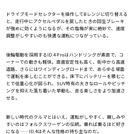
ドライブモードセレクターを操作してBレンジに切り替える
と、走行中にアクセルペダルを戻したときの回生ブレーキ
が強めに効くようになるが、その塩梅が実に絶妙で、速度
調整がしやすいのも快適な運転につながっている。
後輪駆動を採用するID.4 Proはハンドリングが素直で、コ
ーナーでの動きも軽快。直進安定性も高く、街中から高速
道路、さらにはワインディングロードまで、あらゆる場面
で運転を楽しむことができる。床下にバッテリーを積むこ
とで低重心化が図られ、SUV特有の大きなロールやピッチ
ングを抑えた落ち着いた挙動も、走る楽しさをより加速さ
せる。
新しい時代のクルマとはいえ、運転がしやすく、親しみや
すいのはフォルクスワーゲンの伝統。乗れば乗るほど好き
になる……ID.4はそんな性格の持ち主なのだ。