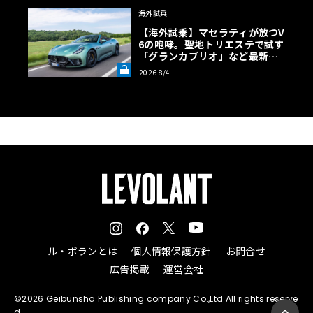
海外試乗
【海外試乗】マセラティが放つV
6の咆哮。聖地トリエステで試す
「グランカブリオ」など最新ト
ロフェオ3台の官能評価《LE VO
2026 8/4
LANT LAB》
ル・ボランとは
個人情報保護方針
お問合せ
広告掲載
運営会社
©2026 Geibunsha Publishing company Co.,Ltd All rights reserve
d.