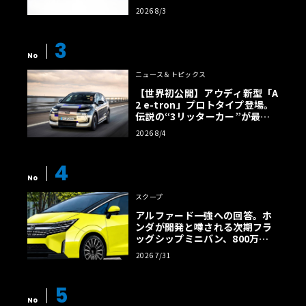
2026 8/3
3
No
ニュース＆トピックス
【世界初公開】アウディ新型「A
2 e-tron」プロトタイプ登場。
伝説の“3リッターカー”が最高
効率エントリーBEVとして復活
2026 8/4
【画像38枚】
4
No
スクープ
アルファード一強への回答。ホ
ンダが開発と噂される次期フラ
ッグシップミニバン、800万円
超の勝算【予想CG】
2026 7/31
5
No