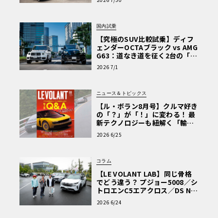
を選ぶ理由〈PR〉
国内試乗
【究極のSUV比較試乗】ディフ
ェンダーOCTAブラック vs AMG
G63：道なき道を征く2台の「対
極的アプローチ」
2026 7/1
ニュース＆トピックス
【ル・ボラン8月号】クルマ好き
の「？」が「！」に変わる！ 最
新テクノロジーも紐解く「輸入
車Q&A」
2026 6/25
コラム
【LE VOLANT LAB】同じ骨格
でどう違う？ プジョー5008／シ
トロエンC5エアクロス／DS Nº4
読者一気乗りレポート
2026 6/24