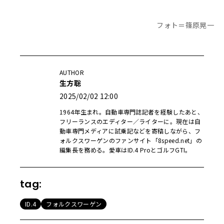
フォト＝篠原晃一
AUTHOR
生方聡
2025/02/02 12:00
1964年生まれ。自動車専門誌記者を経験したあと、
フリーランスのエディター／ライターに。現在は自
動車専門メディアに試乗記などを寄稿しながら、フ
ォルクスワーゲンのファンサイト「8speed.net」の
編集長を務める。愛車はID.4 ProとゴルフGTI。
tag:
ID.4
フォルクスワーゲン