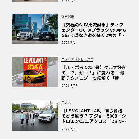
を選ぶ理由〈PR〉
国内試乗
【究極のSUV比較試乗】ディフ
ェンダーOCTAブラック vs AMG
G63：道なき道を征く2台の「対
極的アプローチ」
2026 7/1
ニュース＆トピックス
【ル・ボラン8月号】クルマ好き
の「？」が「！」に変わる！ 最
新テクノロジーも紐解く「輸入
車Q&A」
2026 6/25
終わらないクルマいじり。カスタムとメンテナンスの
コラム
日々
【LE VOLANT LAB】同じ骨格
でどう違う？ プジョー5008／シ
ミニを長年乗り継いでいるオーナーだけに、そのノウハウ
トロエンC5エアクロス／DS Nº4
読者一気乗りレポート
を修理以外にも活かし、ラバーコーンをスプリングに変更
2026 6/24
し、SPAXのショックをセット。マフラーもノーマルの取り