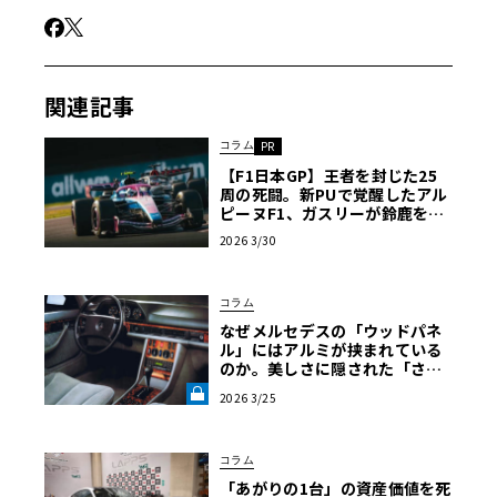
んが、10代後半からずっと気になっていたというクルマを
手に入れたのが、2010年代半ばの頃。それまでショップに
も見に行ったことがあったそうだが程度と値段が合わず、
関連記事
半ば諦めかけていたという。ところが、なんとネットオー
クションに出品されているのを発見。出品者のお店に出向
コラム
PR
き確認したところ、20年ほど放置されていたクルマとのこ
【F1日本GP】王者を封じた25
とだが、価格によってはということでオークションに参加
周の死闘。新PUで覚醒したアル
し落札に至ったという。そのクルマとは、1992年式ミニ・
ピーヌF1、ガスリーが鈴鹿を沸
かせた日〈PR〉
マーコス。
2026 3/30
コラム
なぜメルセデスの「ウッドパネ
ル」にはアルミが挟まれている
のか。美しさに隠された「ささ
くれ」防止の安全哲学【メルセ
2026 3/25
デス安全原論 07】《LE VOLAN
T LAB》
コラム
「あがりの1台」の資産価値を死