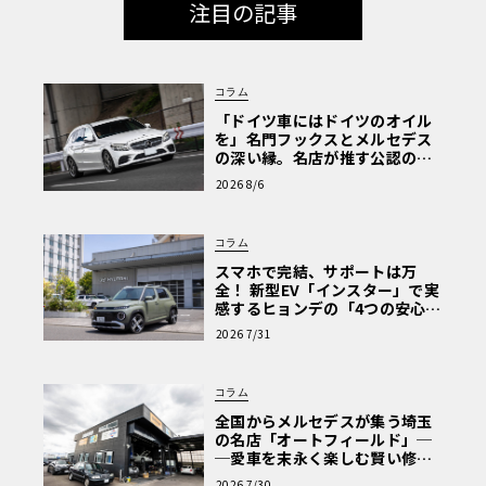
る。
注目の記事
フロア補修からエンジンの
OH
まで、
DIY
で蘇らせる
コラム
念願のミニ・マーコスを手に入れたマサさんだが、長期間
「ドイツ車にはドイツのオイル
放置されていたクルマだけに手を入れなければならない部
を」名門フックスとメルセデス
分もあり、その大部分を自身で行っているという。
の深い縁。名店が推す公認の安
心と、Cクラスで味わうシルキー
2026 8/6
な走り〈PR〉
「フロアが腐ってたりしたのでFRPで補修して、リアのガ
コラム
ラスが落ちそうだったので外して、アクリルで自作しまし
スマホで完結、サポートは万
た。あとはエアコンが付いていたので外したのと、ステア
全！ 新型EV「インスター」で実
リングシャフトにガタがあったので交換して、シートもボ
感するヒョンデの「4つの安心」
【第1回・ヒョンデ6つの疑問：
ロボロだったので社外（デルタ製）に換えたりとかですか
2026 7/31
Why? Hyundai?】〈PR〉
ね。ホイールも12インチだったので、10インチに換えてい
ます。エンジンに関してはオイル漏れがひどかったので、
コラム
腰上をオーバーホールしました」。
全国からメルセデスが集う埼玉
の名店「オートフィールド」─
─愛車を末永く楽しむ賢い修理
術と、プロがフックス製オイル
2026 7/30