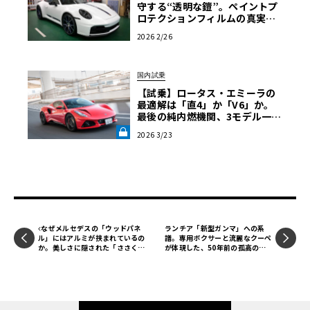
守する“透明な鎧”。ペイントプ
ロテクションフィルムの真実
と、プロ集団「LAPPS」が導く
2026 2/26
「正解」
国内試乗
【試乗】ロータス・エミーラの
最適解は「直4」か「V6」か。
ミニ・マーコスは、1965年に発売されたFRPなどのボディ
最後の純内燃機関、3モデル一気
乗りで導く究極の選択《LE VOL
にミニのコンポーネンツを組み合わせたFFのキットカー
2026 3/23
ANT LAB》
で、ル・マンに参戦するなどレースでも活躍し、1970年半
ばまで生産されたモデルだ。
となると1992年式とは？ という疑問がでるが、実は1990年
代の初めに、チェッカーモータースとマーコス社の共同プ
なぜメルセデスの「ウッドパネ
ランチア「新型ガンマ」への系
ル」にはアルミが挟まれているの
譜。専用ボクサーと流麗なクーペ
ロジェクトで台数限定で販売された中の1台となっている。
か。美しさに隠された「ささく
が体現した、50年前の孤高のエ
れ」防止の安全哲学【メルセデス
レガンス
1960年代と同様にミニのコンポーネンツが流用されている
安全原論 07】《LE VOLANT LA
が、もちろん1960年代ではなく復活当時のミニ・メイフィ
B》
アのエンジン（998cc 直列4気筒OHV）などが使用されてい