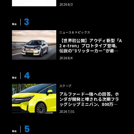
2026 8/3
この他にも電装系やドアパネルを変更してウィンドウレギ
ュレーターレスにするなど、各部にこだわりのカスタムが
3
No
加えられているが、今後は何か考えていることはあるのだ
ろうか。
ニュース＆トピックス
【世界初公開】アウディ新型「A
2 e-tron」プロトタイプ登場。
伝説の“3リッターカー”が最高
「そうですね、まあ壊れたら直していくのと、あとはドア
効率エントリーBEVとして復活
がかなり下がってきたので、ヒンジを買ったんですが、ま
2026 8/4
【画像38枚】
だ塗装してないので塗装して付け直そうかなっていうぐら
4
いですかね」
No
スクープ
【画像12枚】エンジンOHから自作アクリル窓まで。ミニ熟
アルファード一強への回答。ホ
ンダが開発と噂される次期フラ
練者が蘇らせた「ミニ・マーコス」のディテールを確認す
ッグシップミニバン、800万円
る
超の勝算【予想CG】
2026 7/31
5
No