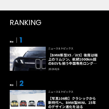
回しが気に入らず、LCB以降を交換し本来は左出しのもの
を右出し変更。インパネに関してもノーマルではタコメー
ターレスとなっているため、タコメーターやデフィの水温
計・油圧計・油温計を追加している。
RANKING
1
No
ニュース＆トピックス
【BMW新型X5／iX5】後席は極
上のリムジン。航続1000km超
のBEVも揃う中国専売ロング仕
様の全貌
2026 8/6
2
No
ニュース＆トピックス
【写真106枚】クラシックから
新時代へ。BMW製MINI、25年
のデザイン進化を辿る