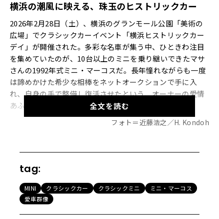
横浜の潮風に映える、珠玉のヒストリックカー
2026年2月28日（土）、横浜のグランモール公園「美術の
広場」でクラシックカーイベント「横浜ヒストリックカー
デイ」が開催された。多彩な名車が集う中、ひときわ注目
を集めていたのが、10台以上のミニを乗り継いできたマサ
さんの1992年式ミニ・マーコスだ。長年憧れながらも一度
は諦めかけた希少な相棒をネットオークションで手に入
れ、自身の手で整備し復活させたという、オーナーの愛情
あふれるカーライフに迫る。
全文を読む
フォト＝近藤浩之／H. Kondoh
【画像12枚】エンジンOHから自作アクリル窓まで。ミニ熟
練者が蘇らせた「ミニ・マーコス」のディテールを確認す
る
tag:
MINI
クラシックカー
クラシックミニ
ミニ・マーコス
20
年放置のキットカーをネットで落札し、復活への道
愛車群像
へ
10台以上もミニを乗り継いでいるというオーナーのマサさ