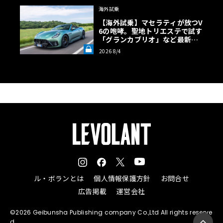
海外試乗
【海外試乗】マセラティが放つV
6の咆哮。聖地トリエステで試す
「グランカブリオ」など最新ト
ロフェオ3台の官能評価《LE VO
2026 8/4
LANT LAB》
ル・ボランとは
個人情報保護方針
お問合せ
広告掲載
運営会社
©2026 Geibunsha Publishing company Co.,Ltd All rights reserve
d.