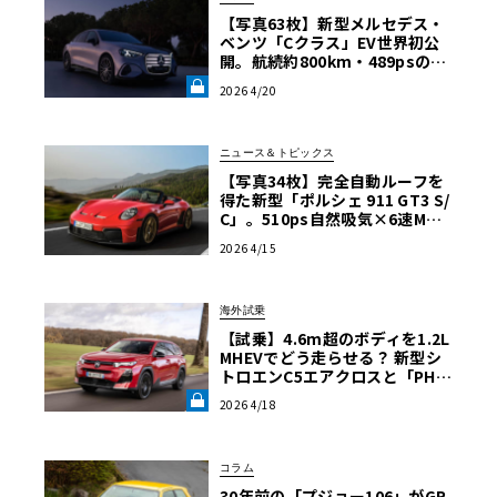
【写真63枚】新型メルセデス・
ベンツ「Cクラス」EV世界初公
開。航続約800km・489psの実
力と、欧州先行プレビューで見
2026 4/20
た“EVのリアル”《LE VOLANT
LAB》
ニュース＆トピックス
【写真34枚】完全自動ルーフを
得た新型「ポルシェ 911 GT3 S/
C」。510ps自然吸気×6速MT
が示す大人の最適解
2026 4/15
海外試乗
【試乗】4.6m超のボディを1.2L
MHEVでどう走らせる？ 新型シ
トロエンC5エアクロスと「PH
C」が叶える極上のマジックカー
2026 4/18
ペット《LE VOLANT LAB》
コラム
30年前の「プジョー106」がGR