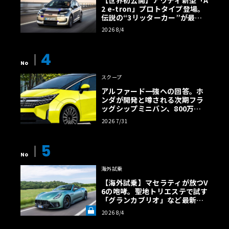
2 e-tron」プロトタイプ登場。
伝説の“3リッターカー”が最高
効率エントリーBEVとして復活
2026 8/4
【画像38枚】
4
No
スクープ
アルファード一強への回答。ホ
ンダが開発と噂される次期フラ
ッグシップミニバン、800万円
超の勝算【予想CG】
2026 7/31
5
No
海外試乗
【海外試乗】マセラティが放つV
6の咆哮。聖地トリエステで試す
「グランカブリオ」など最新ト
ロフェオ3台の官能評価《LE VO
2026 8/4
LANT LAB》