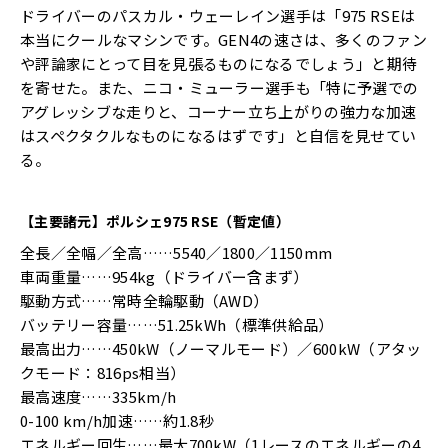
ドライバーのパスカル・ウェーレイン選手は「975 RSEは
本当にクールなマシンです。GEN4の速さは、多くのファン
や評論家にとって目を見張るものになるでしょう」と期待
を寄せた。また、ニコ・ミューラー選手も「特に予選での
アグレッシブな走りと、コーナー立ち上がりの強力な加速
はスペクタクルなものになるはずです」と自信を見せてい
る。
【主要諸元】ポルシェ975 RSE（暫定値）
全長／全幅／全高……5540／1800／1150mm
車両重量……954kg（ドライバー含まず）
駆動方式……常時全輪駆動（AWD）
バッテリー容量……51.25kWh（標準供給品）
最高出力……450kW（ノーマルモード）／600kW（アタッ
クモード：816ps相当）
最高速度……335km/h
0-100 km/h加速……約1.8秒
エネルギー回生……最大700kW（1レースのエネルギーの4