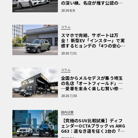
の深い縁。名店が推す公認の安
心と、Cクラスで味わうシルキー
2026 8/6
な走り〈PR〉
コラム
スマホで完結、サポートは万
全！ 新型EV「インスター」で実
感するヒョンデの「4つの安心」
【第1回・ヒョンデ6つの疑問：
2026 7/31
Why? Hyundai?】〈PR〉
コラム
全国からメルセデスが集う埼玉
の名店「オートフィールド」─
─愛車を末永く楽しむ賢い修理
術と、プロがフックス製オイル
2026 7/30
を選ぶ理由〈PR〉
国内試乗
【究極のSUV比較試乗】ディフ
ェンダーOCTAブラック vs AMG
G63：道なき道を征く2台の「対
極的アプローチ」