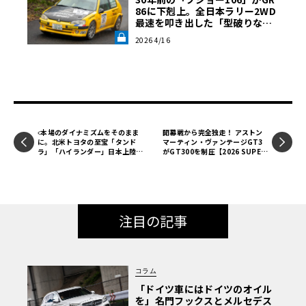
86に下剋上。全日本ラリー2WD
最速を叩き出した「型破りなセ
ッティング」《LE VOLANT LA
2026 4/16
B》
本場のダイナミズムをそのまま
開幕戦から完全独走！ アストン
に。北米トヨタの至宝「タンド
マーティン・ヴァンテージGT3
ラ」「ハイランダー」日本上陸
がGT300を制圧【2026 SUPER
と、見え隠れする「カムリ」の影
GT第1戦】
注目の記事
コラム
「ドイツ車にはドイツのオイル
を」名門フックスとメルセデス