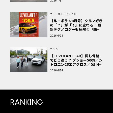
2026 7/1
ニュース＆トピックス
【ル・ボラン8月号】クルマ好き
の「？」が「！」に変わる！ 最
新テクノロジーも紐解く「輸入
車Q&A」
2026 6/25
コラム
【LE VOLANT LAB】同じ骨格
でどう違う？ プジョー5008／シ
トロエンC5エアクロス／DS Nº4
読者一気乗りレポート
2026 6/24
RANKING