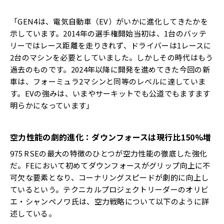
「GEN4は、電気自動車（EV）がいかに進化してきたかを
示しています。2014年の選手権開始当初は、1台のバッテ
リーではレース距離を走りきれず、ドライバーは1レースに
2台のマシンを必要としていました。しかしその時代はもう
過去のものです。2024年以降に開発を進めてきた今回の新
車は、フォーミュラ2マシンと同等のレベルに達していま
す。EVの強みは、いまやサーキットでも公道でもますます
明らかになっています」
空力性能の劇的進化：ダウンフォースは現行比150%増
975 RSEの最大の特徴のひとつが空力性能の徹底した強化
だ。FEにおいて初めてダウンフォースがグリップ向上に不
可欠な要素となり、コーナリングスピードが劇的に向上し
ているという。テクニカルプロジェクトリーダーのオリビ
エ・シャンペノワ氏は、空力戦略について以下のように詳
述している。