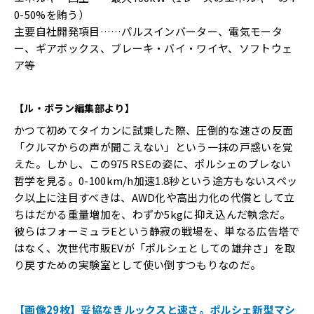
0-50%を賄う）
主要自社開発項目……パルスインバーター、電気モータ
ー、ギアボックス、ブレーキ・バイ・ワイヤ、ソフトウェ
ア等
【ル・ボラン編集部より】
かつて初めてタイカンに試乗した際、圧倒的な速さの反面
「クルマからの声が聞こえない」という一抹の戸惑いを覚
えた。しかし、この975 RSEの姿に、ポルシェのブレない
哲学を見る。0-100km/h加速1.8秒という途方もないスペッ
ク以上に注目すべきは、AWD化や高出力化の代償として立
ちはだかる重量増加を、わずか5kgに抑え込んだ執念だ。
彼らはフォーミュラEという静寂の戦場を、単なる広告塔で
はなく、次世代市販EVが「ポルシェとしての雄弁さ」を取
り戻すための実験室として使い倒すつもりなのだ。
【画像29枚】妥協なきルックスと速さ。ポルシェ新型マシ