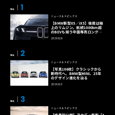
1
No
ニュース＆トピックス
【BMW新型X5／iX5】後席は極
上のリムジン。航続1000km超
のBEVも揃う中国専売ロング仕
様の全貌
2026 8/6
2
No
ニュース＆トピックス
【写真106枚】クラシックから
新時代へ。BMW製MINI、25年
のデザイン進化を辿る
2026 8/3
3
No
ニュース＆トピックス
【世界初公開】アウディ新型「A