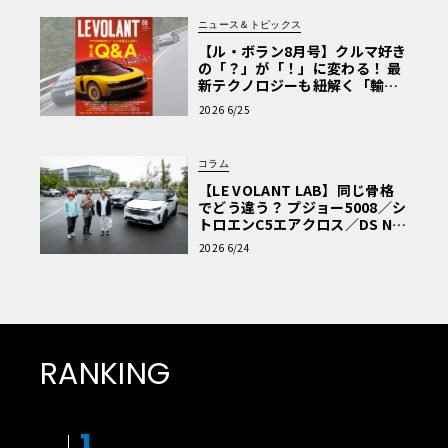
ニュース＆トピックス
【ル・ボラン8月号】クルマ好き
の「？」が「！」に変わる！ 最
新テクノロジーも紐解く「輸入
車Q&A」
2026 6/25
コラム
【LE VOLANT LAB】同じ骨格
でどう違う？ プジョー5008／シ
トロエンC5エアクロス／DS Nº4
読者一気乗りレポート
2026 6/24
RANKING
1