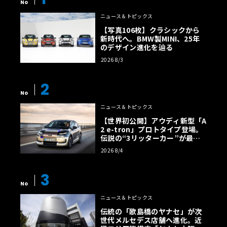
No
ニュース＆トピックス
【写真106枚】クラシックから
新時代へ。BMW製MINI、25年
のデザイン進化を辿る
2026 8/3
2
No
ニュース＆トピックス
【世界初公開】アウディ新型「A
2 e-tron」プロトタイプ登場。
伝説の“3リッターカー”が最高
効率エントリーBEVとして復活
2026 8/4
【画像38枚】
3
No
ニュース＆トピックス
伝統の「歌島橋のヤナセ」が次
世代メルセデス店舗へ進化。近