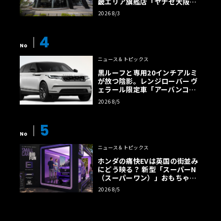
畿エリア旗艦店「ヤナセ大阪支
店」がリニューアル
2026 8/3
4
No
ニュース＆トピックス
黒ルーフと専用20インチアルミ
が放つ陰影。レンジローバー ヴ
ェラール限定車「アーバンコン
トラスト・エディション」登場
2026 8/5
5
No
ニュース＆トピックス
ホンダの痛快EVは英国の街並み
にどう映る？ 新型「スーパーN
（スーパーワン）」おもちゃ箱
ツアーの全貌
2026 8/5