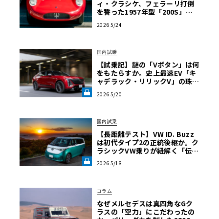
ィ・クラシケ、フェラーリ打倒
を誓った1957年型「200S」を
認定
2026 5/24
国内試乗
【試乗記】謎の「Vボタン」は何
をもたらすか。史上最速EV「キ
ャデラック・リリックV」の珠玉
の完成度を解き明かす《LE VOL
2026 5/20
ANT LAB》
国内試乗
【長距離テスト】VW ID. Buzz
は初代タイプ2の正統後継か。ク
ラシックVW乗りが紐解く「伝統
の継承」と長旅で見えた「充電
2026 5/18
のリアル」《LE VOLANT LA
B》
コラム
なぜメルセデスは真四角なGク
ラスの「空力」にこだわったの