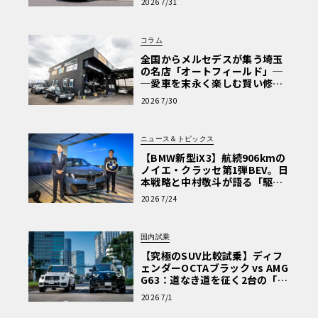
2026 7/31
Why? Hyundai?】〈PR〉
コラム
全国からメルセデスが集う埼玉
の名店「オートフィールド」─
─愛車を末永く楽しむ賢い修理
術と、プロがフックス製オイル
2026 7/30
を選ぶ理由〈PR〉
ニュース＆トピックス
【BMW新型iX3】航続906kmの
ノイエ・クラッセ第1弾BEV。日
本戦略と中村敬斗が語る「駆け
ぬける歓び」
2026 7/24
国内試乗
【究極のSUV比較試乗】ディフ
ェンダーOCTAブラック vs AMG
G63：道なき道を征く2台の「対
極的アプローチ」
2026 7/1