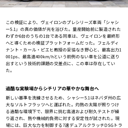
この検証により、ヴェイロンのプレシリーズ車両「シャシ
ー5.1」の真の価値が光を浴びた。量産開始前に製造された
わずか6台のうちの1台である同車は、ヴェイロンを最終形
へと導くための検証プラットフォームだった。フェルディ
ナント・カール・ピエヒ教授の妥協なき野心と、最高出力1
001ps、最高速400km/hという前例のない車を公道に送り
出すという技術的課題の交差点に、この車は存在してい
た。
過酷な実験場からシチリアの華やかな舞台へ
新しい基準を洗練させるため、シャシー5.1はネバダ州の広
大なソルトフラッツへと運ばれた。灼熱の太陽が照りつけ
る過酷な環境下で、限界に挑む高速および耐久テストが繰
り返され、熱や機械的負荷に対する安定性が試された。現
場には、巨大な力を制御する7速デュアルクラッチDSGトラ