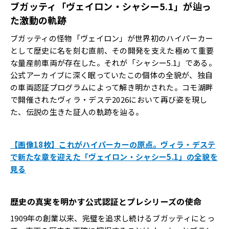
ブガッティ「ヴェイロン・シャシー5.1」が辿っ
た激動の軌跡
ブガッティの怪物「ヴェイロン」が世界初のハイパーカー
として歴史に名を刻む直前、その開発を支えた極めて重要
な量産前車両が存在した。それが「シャシー5.1」である。
公式アーカイブに深く眠っていたこの個体の全貌が、独自
の車両認証プログラムによって解き明かされた。コモ湖畔
で開催されたヴィラ・デステ2026において再び姿を現し
た、伝説の生きた証人の軌跡を辿る。
【画像18枚】これがハイパーカーの原点。ヴィラ・デステ
で新たな章を迎えた「ヴェイロン・シャシー5.1」の全貌を
見る
歴史の真実を明かす公式認証とプレシリーズの使命
1909年の創業以来、完璧を追求し続けるブガッティにとっ