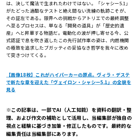
は、決して魔法で生まれたわけではない。「シャシー5.1」
がたどった過酷なテストと絶え間ない洗練の軌跡こそが、
その証左である。限界への挑戦からアトリエでの最終調整
へ至るプロセスは、単なる「開発の道具」が「歴史的遺
産」へと昇華する物語だ。電動化の波が押し寄せる今、公
式認証で息を吹き返したこの先行試作車の姿は、内燃機関
の極致を追求したブガッティの妥協なき哲学を我々に改め
て突きつけてくる。
【画像18枚】これがハイパーカーの原点。ヴィラ・デステ
で新たな章を迎えた「ヴェイロン・シャシー5.1」の全貌を
見る
※この記事は、一部でAI（人工知能）を資料の翻訳・整
理、および作文の補助として活用し、当編集部が独自の
視点と経験に基づき加筆・修正したものです。最終的な
編集責任は当編集部にあります。