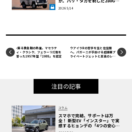
か。パリ・ダカを制した280GE
と空気抵抗20.5%減の論理《LE
2026 5/14
VOLANT LAB》
蘇る黄金期の熱量。マセラテ
ウアイラRの哲学を空と住空間
ィ・クラシケ、フェラーリ打倒を
へ。パガーニが手掛ける超豪華プ
誓った1957年型「200S」を認定
ライベートジェットと至高のレジ
デンス
注目の記事
コラム
スマホで完結、サポートは万
全！ 新型EV「インスター」で実
感するヒョンデの「4つの安心」
【第1回・ヒョンデ6つの疑問：