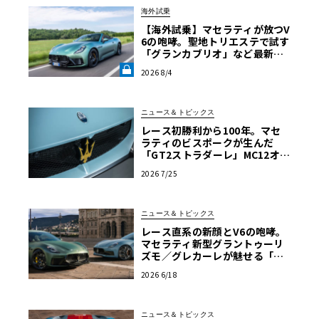
海外試乗
【海外試乗】マセラティが放つV
6の咆哮。聖地トリエステで試す
「グランカブリオ」など最新ト
ロフェオ3台の官能評価《LE VO
2026 8/4
LANT LAB》
ニュース＆トピックス
レース初勝利から100年。マセ
ラティのビスポークが生んだ
「GT2ストラダーレ」MC12オマ
ージュ
2026 7/25
ニュース＆トピックス
レース直系の新顔とV6の咆哮。
マセラティ新型グラントゥーリ
ズモ／グレカーレが魅せる「気
品と狂気」のイタリアンGT
2026 6/18
ニュース＆トピックス