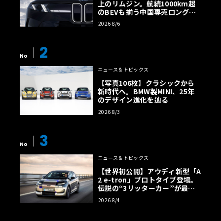
上のリムジン。航続1000km超
のBEVも揃う中国専売ロング仕
様の全貌
2026 8/6
2
No
ニュース＆トピックス
【写真106枚】クラシックから
新時代へ。BMW製MINI、25年
のデザイン進化を辿る
2026 8/3
3
No
ニュース＆トピックス
【世界初公開】アウディ新型「A
2 e-tron」プロトタイプ登場。
伝説の“3リッターカー”が最高
効率エントリーBEVとして復活
2026 8/4
【画像38枚】