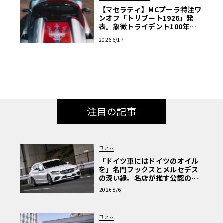
【マセラティ】MCプーラ特注ワ
ンオフ「トリブート1926」発
表。象徴トライデント100年の
歴史を紡ぐ記念碑
2026 6/17
注目の記事
コラム
「ドイツ車にはドイツのオイル
を」名門フックスとメルセデス
の深い縁。名店が推す公認の安
心と、Cクラスで味わうシルキー
2026 8/6
な走り〈PR〉
コラム