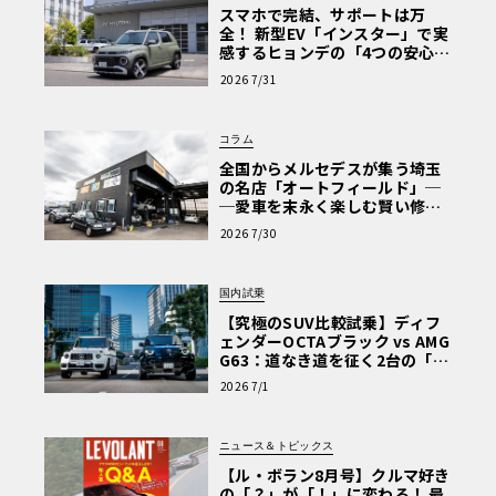
スマホで完結、サポートは万
全！ 新型EV「インスター」で実
感するヒョンデの「4つの安心」
【第1回・ヒョンデ6つの疑問：
2026 7/31
Why? Hyundai?】〈PR〉
コラム
全国からメルセデスが集う埼玉
の名店「オートフィールド」─
─愛車を末永く楽しむ賢い修理
術と、プロがフックス製オイル
2026 7/30
を選ぶ理由〈PR〉
国内試乗
【究極のSUV比較試乗】ディフ
ェンダーOCTAブラック vs AMG
G63：道なき道を征く2台の「対
極的アプローチ」
2026 7/1
ニュース＆トピックス
【ル・ボラン8月号】クルマ好き
の「？」が「！」に変わる！ 最