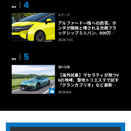
4
No
スクープ
アルファード一強への回答。ホ
ンダが開発と噂される次期フラ
ッグシップミニバン、800万円
超の勝算【予想CG】
2026 7/31
5
No
海外試乗
【海外試乗】マセラティが放つV
6の咆哮。聖地トリエステで試す
「グランカブリオ」など最新ト
ロフェオ3台の官能評価《LE VO
2026 8/4
LANT LAB》