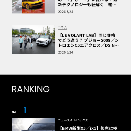
新テクノロジーも紐解く「輸入
車Q&A」
2026 6/25
コラム
【LE VOLANT LAB】同じ骨格
でどう違う？ プジョー5008／シ
トロエンC5エアクロス／DS Nº4
読者一気乗りレポート
2026 6/24
RANKING
1
No
ニュース＆トピックス
【BMW新型X5／iX5】後席は極