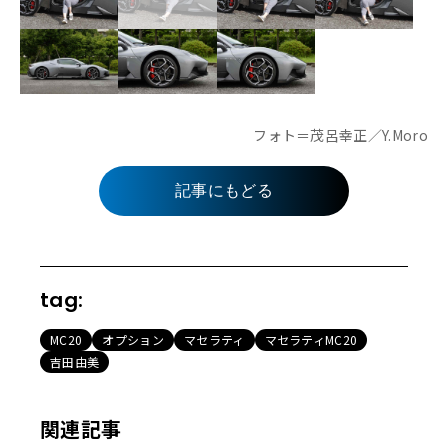
フォト＝茂呂幸正／Y.Moro
記事にもどる
tag:
MC20
オプション
マセラティ
マセラティMC20
吉田由美
関連記事