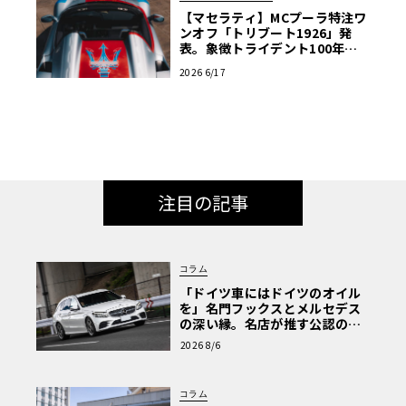
【マセラティ】MCプーラ特注ワ
ンオフ「トリブート1926」発
表。象徴トライデント100年の
歴史を紡ぐ記念碑
2026 6/17
注目の記事
コラム
「ドイツ車にはドイツのオイル
を」名門フックスとメルセデス
の深い縁。名店が推す公認の安
心と、Cクラスで味わうシルキー
2026 8/6
な走り〈PR〉
コラム