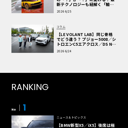
新テクノロジーも紐解く「輸入
車Q&A」
2026 6/25
コラム
【LE VOLANT LAB】同じ骨格
でどう違う？ プジョー5008／シ
トロエンC5エアクロス／DS Nº4
読者一気乗りレポート
2026 6/24
RANKING
1
No
ニュース＆トピックス
【BMW新型X5／iX5】後席は極