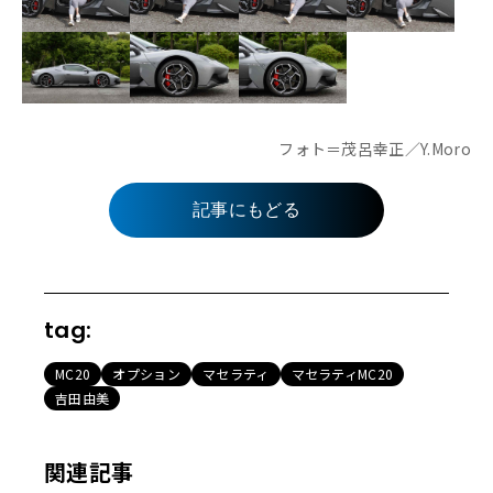
フォト＝茂呂幸正／Y.Moro
記事にもどる
tag:
MC20
オプション
マセラティ
マセラティMC20
吉田由美
関連記事