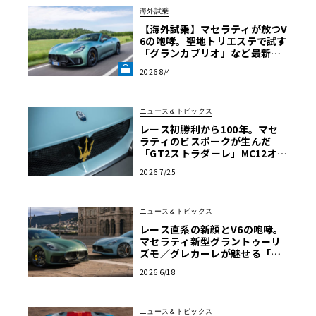
海外試乗
【海外試乗】マセラティが放つV
6の咆哮。聖地トリエステで試す
「グランカブリオ」など最新ト
ロフェオ3台の官能評価《LE VO
2026 8/4
LANT LAB》
ニュース＆トピックス
レース初勝利から100年。マセ
ラティのビスポークが生んだ
「GT2ストラダーレ」MC12オマ
ージュ
2026 7/25
ニュース＆トピックス
レース直系の新顔とV6の咆哮。
マセラティ新型グラントゥーリ
ズモ／グレカーレが魅せる「気
品と狂気」のイタリアンGT
2026 6/18
ニュース＆トピックス