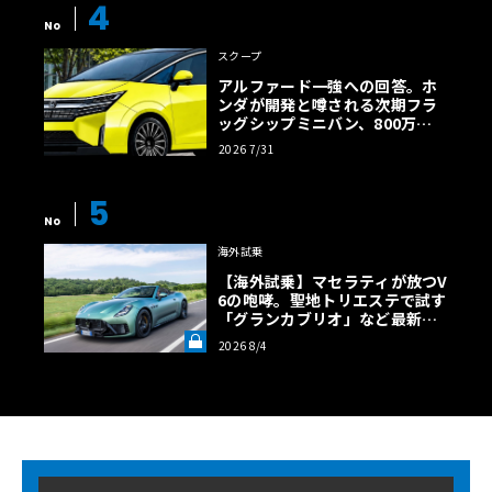
4
No
スクープ
アルファード一強への回答。ホ
ンダが開発と噂される次期フラ
ッグシップミニバン、800万円
超の勝算【予想CG】
2026 7/31
5
No
海外試乗
【海外試乗】マセラティが放つV
6の咆哮。聖地トリエステで試す
「グランカブリオ」など最新ト
ロフェオ3台の官能評価《LE VO
2026 8/4
LANT LAB》