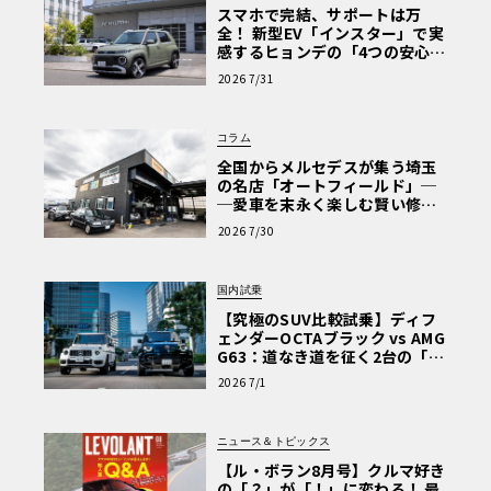
スマホで完結、サポートは万
全！ 新型EV「インスター」で実
感するヒョンデの「4つの安心」
【第1回・ヒョンデ6つの疑問：
2026 7/31
Why? Hyundai?】〈PR〉
コラム
全国からメルセデスが集う埼玉
の名店「オートフィールド」─
─愛車を末永く楽しむ賢い修理
術と、プロがフックス製オイル
2026 7/30
を選ぶ理由〈PR〉
国内試乗
【究極のSUV比較試乗】ディフ
ェンダーOCTAブラック vs AMG
G63：道なき道を征く2台の「対
極的アプローチ」
2026 7/1
ニュース＆トピックス
【ル・ボラン8月号】クルマ好き
の「？」が「！」に変わる！ 最