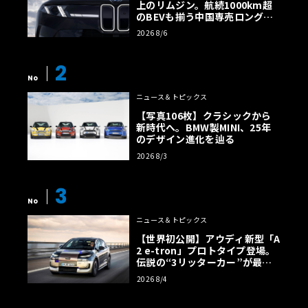
上のリムジン。航続1000km超
のBEVも揃う中国専売ロング仕
様の全貌
2026 8/6
2
No
ニュース＆トピックス
【写真106枚】クラシックから
新時代へ。BMW製MINI、25年
のデザイン進化を辿る
2026 8/3
3
No
ニュース＆トピックス
【世界初公開】アウディ新型「A
2 e-tron」プロトタイプ登場。
伝説の“3リッターカー”が最高
効率エントリーBEVとして復活
2026 8/4
【画像38枚】