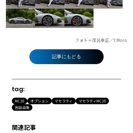
フォト＝茂呂幸正／Y.Moro
記事にもどる
tag:
MC20
オプション
マセラティ
マセラティMC20
吉田由美
関連記事