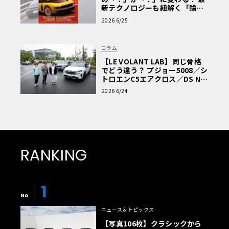
新テクノロジーも紐解く「輸入
車Q&A」
2026 6/25
コラム
【LE VOLANT LAB】同じ骨格
でどう違う？ プジョー5008／シ
トロエンC5エアクロス／DS Nº4
読者一気乗りレポート
2026 6/24
RANKING
1
No
ニュース＆トピックス
【写真106枚】クラシックから