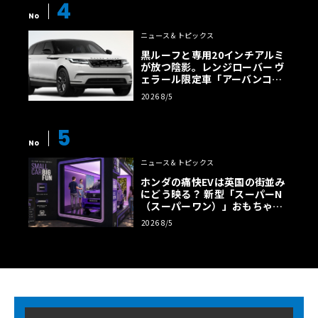
4
No
ニュース＆トピックス
黒ルーフと専用20インチアルミ
が放つ陰影。レンジローバー ヴ
ェラール限定車「アーバンコン
トラスト・エディション」登場
2026 8/5
5
No
ニュース＆トピックス
ホンダの痛快EVは英国の街並み
にどう映る？ 新型「スーパーN
（スーパーワン）」おもちゃ箱
ツアーの全貌
2026 8/5