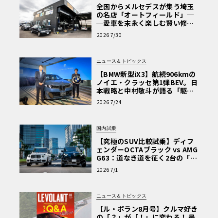
全国からメルセデスが集う埼玉
の名店「オートフィールド」─
─愛車を末永く楽しむ賢い修理
術と、プロがフックス製オイル
2026 7/30
を選ぶ理由〈PR〉
ニュース＆トピックス
【BMW新型iX3】航続906kmの
ノイエ・クラッセ第1弾BEV。日
本戦略と中村敬斗が語る「駆け
ぬける歓び」
2026 7/24
国内試乗
【究極のSUV比較試乗】ディフ
ェンダーOCTAブラック vs AMG
G63：道なき道を征く2台の「対
極的アプローチ」
2026 7/1
ニュース＆トピックス
【ル・ボラン8月号】クルマ好き
の「？」が「！」に変わる！ 最