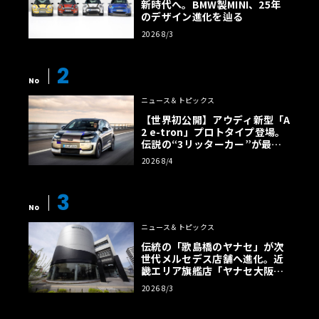
新時代へ。BMW製MINI、25年
のデザイン進化を辿る
2026 8/3
2
No
ニュース＆トピックス
【世界初公開】アウディ新型「A
2 e-tron」プロトタイプ登場。
伝説の“3リッターカー”が最高
効率エントリーBEVとして復活
2026 8/4
【画像38枚】
3
No
ニュース＆トピックス
伝統の「歌島橋のヤナセ」が次
世代メルセデス店舗へ進化。近
畿エリア旗艦店「ヤナセ大阪支
店」がリニューアル
2026 8/3