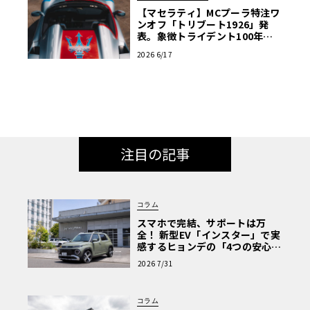
【マセラティ】MCプーラ特注ワ
ンオフ「トリブート1926」発
表。象徴トライデント100年の
歴史を紡ぐ記念碑
2026 6/17
注目の記事
コラム
スマホで完結、サポートは万
全！ 新型EV「インスター」で実
感するヒョンデの「4つの安心」
【第1回・ヒョンデ6つの疑問：
2026 7/31
Why? Hyundai?】〈PR〉
コラム