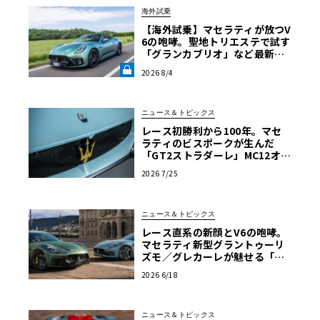
海外試乗
【海外試乗】マセラティが放つV
6の咆哮。聖地トリエステで試す
「グランカブリオ」など最新ト
ロフェオ3台の官能評価《LE VO
2026 8/4
LANT LAB》
ニュース＆トピックス
レース初勝利から100年。マセ
ラティのビスポークが生んだ
「GT2ストラダーレ」MC12オマ
ージュ
2026 7/25
ニュース＆トピックス
レース直系の新顔とV6の咆哮。
マセラティ新型グラントゥーリ
ズモ／グレカーレが魅せる「気
品と狂気」のイタリアンGT
2026 6/18
ニュース＆トピックス