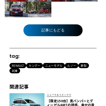
記事にもどる
tag:
RENAULT
カングー
ニューモデル
ルノー
新型
試乗
関連記事
ニュース＆トピックス
【限定150台】黒バンパーとデ
ィーゼル6MTの誘惑。幸せの青