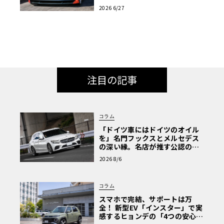
と共演へ
2026 6/27
注目の記事
コラム
「ドイツ車にはドイツのオイル
を」名門フックスとメルセデス
の深い縁。名店が推す公認の安
心と、Cクラスで味わうシルキー
2026 8/6
な走り〈PR〉
コラム
スマホで完結、サポートは万
全！ 新型EV「インスター」で実
感するヒョンデの「4つの安心」