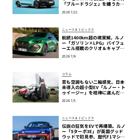
「ブルードラジェ」を纏うカン
グー・クルール
2026 7/21
ニュース＆トピックス
航続1400km超の現実解。ルノ
ー「ガソリン×LPG」バイフュ
ーエル搭載のクリオ＆キャプチ
ャーが示す真価
2026 7/6
コラム
窓も空調もない二輪感覚。日本
未導入の超小型EV「ルノー・ト
ゥイージー」を相棒に選んだ理
由【愛車群像】
2026 7/5
ニュース＆トピックス
伝説の狂気をEVで再構築。ルノ
ー「5ターボ3E」が英国グッド
ウッドで初見参、歴代F1マシン