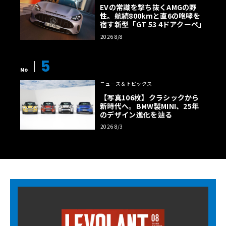
EVの常識を撃ち抜くAMGの野
性。航続800kmと直6の咆哮を
宿す新型「GT 53 4ドアクーペ」
2026 8/8
5
No
ニュース＆トピックス
【写真106枚】クラシックから
新時代へ。BMW製MINI、25年
のデザイン進化を辿る
2026 8/3