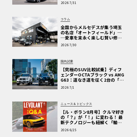
【第1回・ヒョンデ6つの疑問：
2026 7/31
Why? Hyundai?】〈PR〉
コラム
全国からメルセデスが集う埼玉
の名店「オートフィールド」─
─愛車を末永く楽しむ賢い修理
術と、プロがフックス製オイル
2026 7/30
を選ぶ理由〈PR〉
国内試乗
【究極のSUV比較試乗】ディフ
ェンダーOCTAブラック vs AMG
G63：道なき道を征く2台の「対
極的アプローチ」
2026 7/1
ニュース＆トピックス
【ル・ボラン8月号】クルマ好き
の「？」が「！」に変わる！ 最
新テクノロジーも紐解く「輸入
車Q&A」
2026 6/25