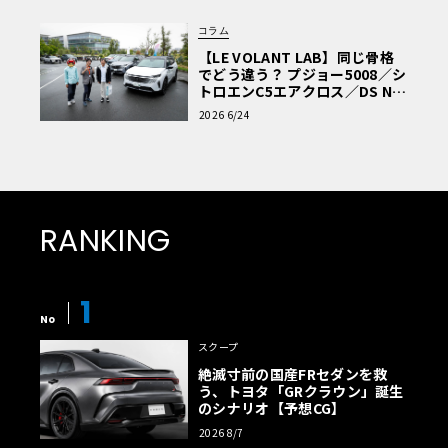
コラム
【LE VOLANT LAB】同じ骨格
でどう違う？ プジョー5008／シ
トロエンC5エアクロス／DS Nº4
読者一気乗りレポート
2026 6/24
RANKING
1
No
スクープ
絶滅寸前の国産FRセダンを救
う、トヨタ「GRクラウン」誕生
のシナリオ【予想CG】
2026 8/7