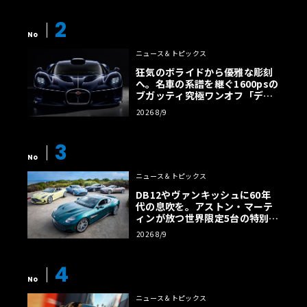
2
No
ニュース＆トピックス
狂気のボライドから優雅な彫刻
へ。名車の系譜を継ぐ1600psの
ブガッティ究極ワンオフ「デス
トリエ」
2026 8/9
3
No
ニュース＆トピックス
DB12やヴァンキッシュに60年
代の息吹を。アストン・マーテ
ィンが放つ世界限定5台の特別コ
レクション
2026 8/9
4
No
ニュース＆トピックス