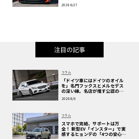
と共演へ
2026 6/27
注目の記事
コラム
「ドイツ車にはドイツのオイル
を」名門フックスとメルセデス
の深い縁。名店が推す公認の安
心と、Cクラスで味わうシルキー
2026 8/6
な走り〈PR〉
コラム
スマホで完結、サポートは万
全！ 新型EV「インスター」で実
感するヒョンデの「4つの安心」