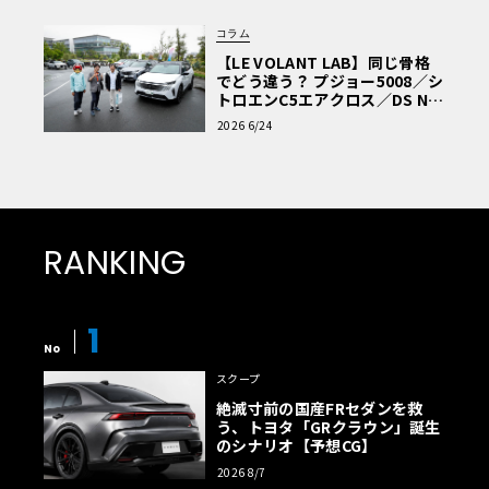
コラム
【LE VOLANT LAB】同じ骨格
でどう違う？ プジョー5008／シ
トロエンC5エアクロス／DS Nº4
読者一気乗りレポート
2026 6/24
RANKING
1
No
スクープ
絶滅寸前の国産FRセダンを救
う、トヨタ「GRクラウン」誕生
のシナリオ【予想CG】
2026 8/7