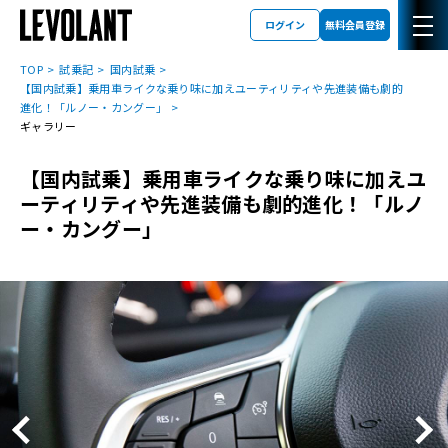
ログイン
無料会員登録
TOP
試乗記
国内試乗
【国内試乗】乗用車ライクな乗り味に加えユーティリティや先進装備も劇的
進化！「ルノー・カングー」
ギャラリー
【国内試乗】乗用車ライクな乗り味に加えユ
ーティリティや先進装備も劇的進化！「ルノ
ー・カングー」