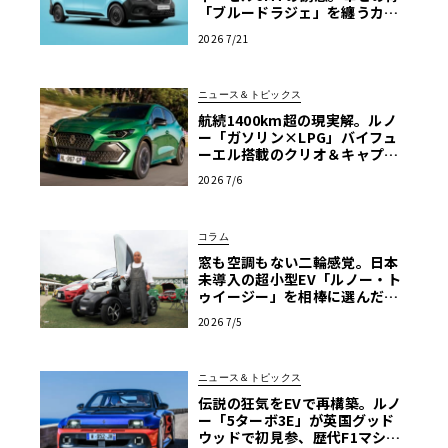
「ブルードラジェ」を纏うカン
グー・クルール
2026 7/21
ニュース＆トピックス
航続1400km超の現実解。ルノ
ー「ガソリン×LPG」バイフュ
ーエル搭載のクリオ＆キャプチ
ャーが示す真価
2026 7/6
コラム
窓も空調もない二輪感覚。日本
未導入の超小型EV「ルノー・ト
ゥイージー」を相棒に選んだ理
由【愛車群像】
2026 7/5
ニュース＆トピックス
伝説の狂気をEVで再構築。ルノ
ー「5ターボ3E」が英国グッド
ウッドで初見参、歴代F1マシン