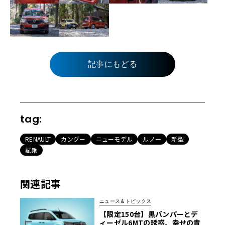
記事にもどる
tag:
RENAULT
カングー
ニューモデル
ルノー
新型
試乗
関連記事
ニュース＆トピックス
【限定150台】黒バンパーとデ
ィーゼル6MTの誘惑。幸せの青