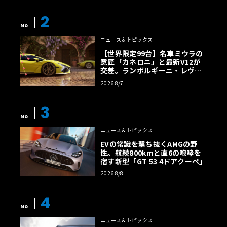
2
No
ニュース＆トピックス
【世界限定99台】名車ミウラの
意匠「カネロニ」と最新V12が
交差。ランボルギーニ・レヴエ
ルトに60周年記念車が登場
2026 8/7
3
No
ニュース＆トピックス
EVの常識を撃ち抜くAMGの野
性。航続800kmと直6の咆哮を
宿す新型「GT 53 4ドアクーペ」
2026 8/8
4
No
ニュース＆トピックス