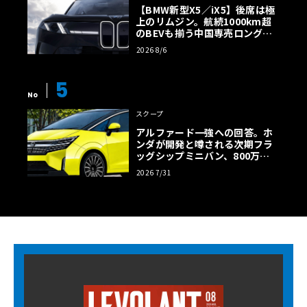
【BMW新型X5／iX5】後席は極
上のリムジン。航続1000km超
のBEVも揃う中国専売ロング仕
様の全貌
2026 8/6
5
No
スクープ
アルファード一強への回答。ホ
ンダが開発と噂される次期フラ
ッグシップミニバン、800万円
超の勝算【予想CG】
2026 7/31