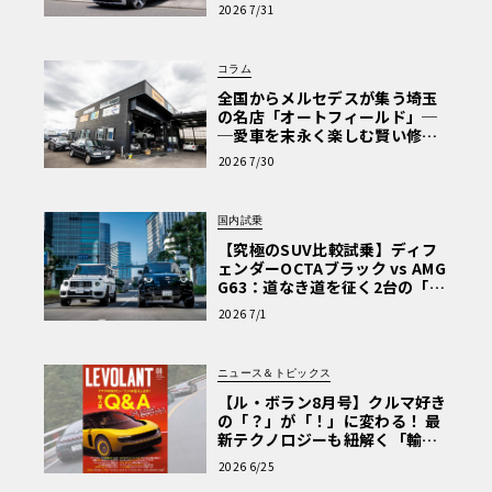
【第1回・ヒョンデ6つの疑問：
2026 7/31
Why? Hyundai?】〈PR〉
コラム
全国からメルセデスが集う埼玉
の名店「オートフィールド」─
─愛車を末永く楽しむ賢い修理
術と、プロがフックス製オイル
2026 7/30
を選ぶ理由〈PR〉
国内試乗
【究極のSUV比較試乗】ディフ
ェンダーOCTAブラック vs AMG
G63：道なき道を征く2台の「対
極的アプローチ」
2026 7/1
ニュース＆トピックス
【ル・ボラン8月号】クルマ好き
の「？」が「！」に変わる！ 最
新テクノロジーも紐解く「輸入
車Q&A」
2026 6/25