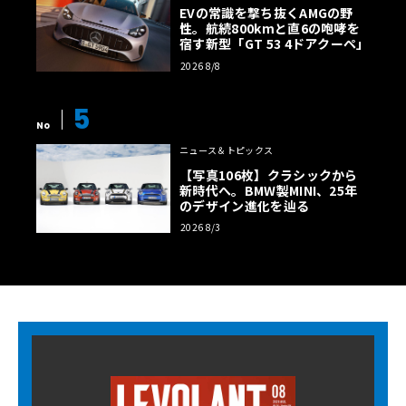
EVの常識を撃ち抜くAMGの野
性。航続800kmと直6の咆哮を
宿す新型「GT 53 4ドアクーペ」
2026 8/8
5
No
ニュース＆トピックス
【写真106枚】クラシックから
新時代へ。BMW製MINI、25年
のデザイン進化を辿る
2026 8/3