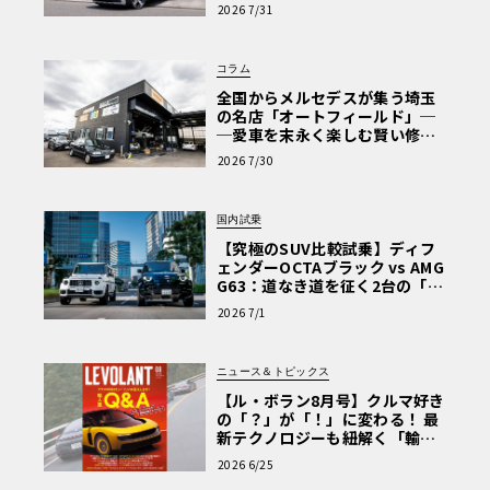
【第1回・ヒョンデ6つの疑問：
2026 7/31
Why? Hyundai?】〈PR〉
コラム
全国からメルセデスが集う埼玉
の名店「オートフィールド」─
─愛車を末永く楽しむ賢い修理
術と、プロがフックス製オイル
2026 7/30
を選ぶ理由〈PR〉
国内試乗
【究極のSUV比較試乗】ディフ
ェンダーOCTAブラック vs AMG
G63：道なき道を征く2台の「対
極的アプローチ」
2026 7/1
ニュース＆トピックス
【ル・ボラン8月号】クルマ好き
の「？」が「！」に変わる！ 最
新テクノロジーも紐解く「輸入
車Q&A」
2026 6/25