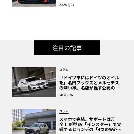
と共演へ
2026 6/27
注目の記事
コラム
「ドイツ車にはドイツのオイル
を」名門フックスとメルセデス
の深い縁。名店が推す公認の安
心と、Cクラスで味わうシルキー
2026 8/6
な走り〈PR〉
コラム
スマホで完結、サポートは万
全！ 新型EV「インスター」で実
感するヒョンデの「4つの安心」