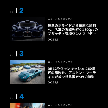
2
No
ニュース＆トピックス
狂気のボライドから優雅な彫刻
へ。名車の系譜を継ぐ1600psの
ブガッティ究極ワンオフ「デス
トリエ」
2026 8/9
3
No
ニュース＆トピックス
DB12やヴァンキッシュに60年
代の息吹を。アストン・マーテ
ィンが放つ世界限定5台の特別コ
レクション
2026 8/9
4
No
ニュース＆トピックス