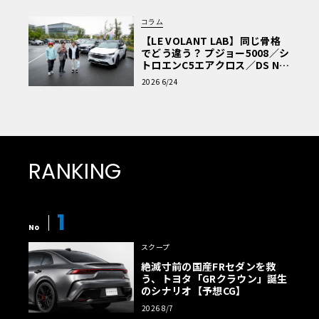
コラム
【LE VOLANT LAB】同じ骨格
でどう違う？ プジョー5008／シ
トロエンC5エアクロス／DS Nº4
読者一気乗りレポート
2026 6/24
RANKING
1
No
スクープ
絶滅寸前の国産FRセダンを救
う、トヨタ「GRクラウン」誕生
のシナリオ【予想CG】
2026 8/7