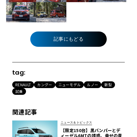
記事にもどる
tag:
RENAULT
カングー
ニューモデル
ルノー
新型
試乗
関連記事
ニュース＆トピックス
【限定150台】黒バンパーとデ
ィーゼル6MTの誘惑。幸せの青