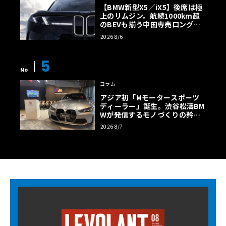
【BMW新型X5／iX5】後席は極
上のリムジン。航続1000km超
のBEVも揃う中国専売ロング仕
様の全貌
2026 8/6
5
No
コラム
アジア初「Mモータースポーツ
ディーラー」誕生。渋谷松濤BM
Wが発信するモノづくりの矜持
【木下隆之コラム】
2026 8/7