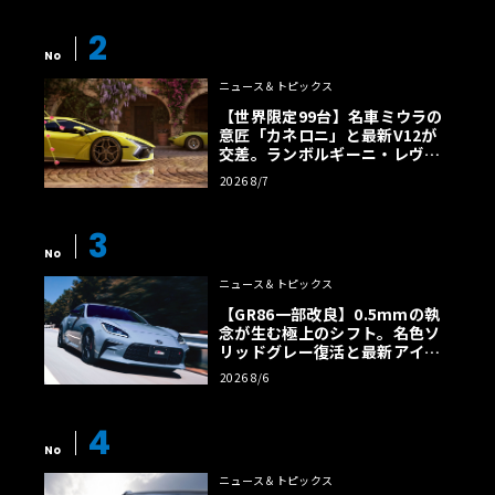
2
No
ニュース＆トピックス
【世界限定99台】名車ミウラの
意匠「カネロニ」と最新V12が
交差。ランボルギーニ・レヴエ
ルトに60周年記念車が登場
2026 8/7
3
No
ニュース＆トピックス
【GR86一部改良】0.5mmの執
念が生む極上のシフト。名色ソ
リッドグレー復活と最新アイサ
イトでFRの極みへ
2026 8/6
4
No
ニュース＆トピックス