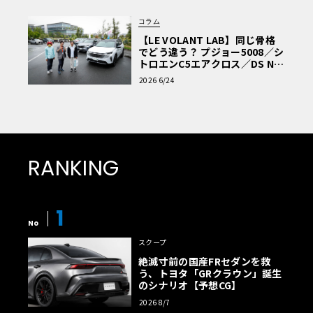
コラム
【LE VOLANT LAB】同じ骨格
でどう違う？ プジョー5008／シ
トロエンC5エアクロス／DS Nº4
読者一気乗りレポート
2026 6/24
RANKING
1
No
スクープ
絶滅寸前の国産FRセダンを救
う、トヨタ「GRクラウン」誕生
のシナリオ【予想CG】
2026 8/7