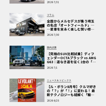
【第1回・ヒョンデ6つの疑問：
2026 7/31
Why? Hyundai?】〈PR〉
コラム
全国からメルセデスが集う埼玉
の名店「オートフィールド」─
─愛車を末永く楽しむ賢い修理
術と、プロがフックス製オイル
2026 7/30
を選ぶ理由〈PR〉
国内試乗
【究極のSUV比較試乗】ディフ
ェンダーOCTAブラック vs AMG
G63：道なき道を征く2台の「対
極的アプローチ」
2026 7/1
ニュース＆トピックス
【ル・ボラン8月号】クルマ好き
の「？」が「！」に変わる！ 最
新テクノロジーも紐解く「輸入
車Q&A」
2026 6/25