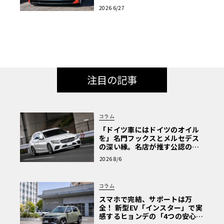
と共演へ
2026 6/27
注目の記事
コラム
「ドイツ車にはドイツのオイル
を」名門フックスとメルセデス
の深い縁。名店が推す公認の安
心と、Cクラスで味わうシルキー
2026 8/6
な走り〈PR〉
コラム
スマホで完結、サポートは万
全！ 新型EV「インスター」で実
感するヒョンデの「4つの安心」