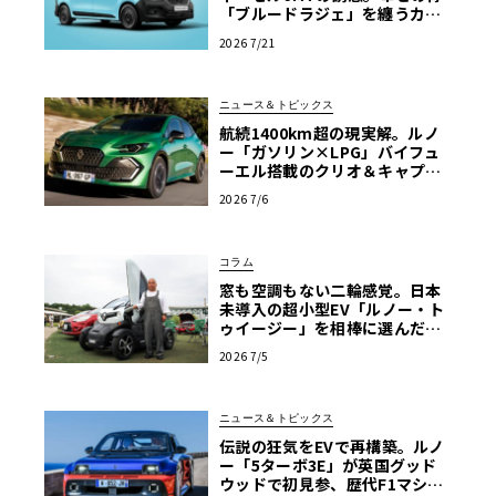
「ブルードラジェ」を纏うカン
グー・クルール
2026 7/21
ニュース＆トピックス
航続1400km超の現実解。ルノ
ー「ガソリン×LPG」バイフュ
ーエル搭載のクリオ＆キャプチ
ャーが示す真価
2026 7/6
コラム
窓も空調もない二輪感覚。日本
未導入の超小型EV「ルノー・ト
ゥイージー」を相棒に選んだ理
由【愛車群像】
2026 7/5
ニュース＆トピックス
伝説の狂気をEVで再構築。ルノ
ー「5ターボ3E」が英国グッド
ウッドで初見参、歴代F1マシン