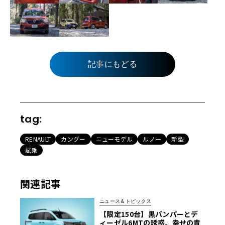
記事にもどる
tag:
RENAULT
カングー
ニューモデル
ルノー
新型
試乗
関連記事
ニュース＆トピックス
【限定150台】黒バンパーとデ
ィーゼル6MTの誘惑。幸せの青