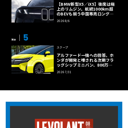
【BMW新型X5／iX5】後席は極
上のリムジン。航続1000km超
のBEVも揃う中国専売ロング仕
様の全貌
2026 8/6
5
No
スクープ
アルファード一強への回答。ホ
ンダが開発と噂される次期フラ
ッグシップミニバン、800万円
超の勝算【予想CG】
2026 7/31