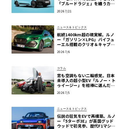
「ブルードラジェ」を纏うカン
グー・クルール
2026 7/21
ニュース＆トピックス
航続1400km超の現実解。ルノ
ー「ガソリン×LPG」バイフュ
ーエル搭載のクリオ＆キャプチ
ャーが示す真価
2026 7/6
コラム
窓も空調もない二輪感覚。日本
未導入の超小型EV「ルノー・ト
ゥイージー」を相棒に選んだ理
由【愛車群像】
2026 7/5
ニュース＆トピックス
伝説の狂気をEVで再構築。ルノ
ー「5ターボ3E」が英国グッド
ウッドで初見参、歴代F1マシン