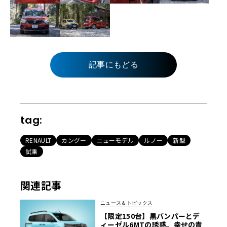
記事にもどる
tag:
RENAULT
カングー
ニューモデル
ルノー
新型
試乗
関連記事
ニュース＆トピックス
【限定150台】黒バンパーとデ
ィーゼル6MTの誘惑。幸せの青