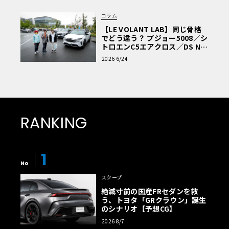
コラム
【LE VOLANT LAB】同じ骨格
でどう違う？ プジョー5008／シ
トロエンC5エアクロス／DS Nº4
読者一気乗りレポート
2026 6/24
RANKING
1
No
スクープ
絶滅寸前の国産FRセダンを救
う、トヨタ「GRクラウン」誕生
のシナリオ【予想CG】
2026 8/7