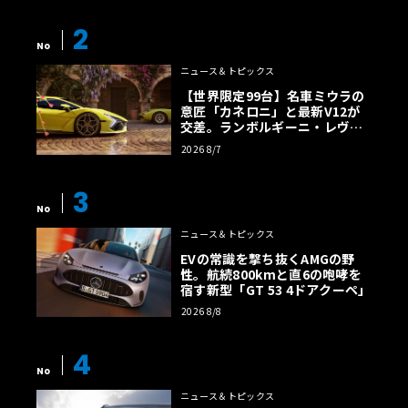
2
No
ニュース＆トピックス
【世界限定99台】名車ミウラの
意匠「カネロニ」と最新V12が
交差。ランボルギーニ・レヴエ
ルトに60周年記念車が登場
2026 8/7
3
No
ニュース＆トピックス
EVの常識を撃ち抜くAMGの野
性。航続800kmと直6の咆哮を
宿す新型「GT 53 4ドアクーペ」
2026 8/8
4
No
ニュース＆トピックス