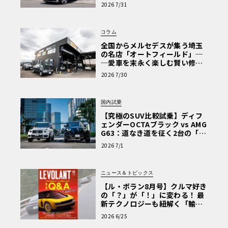
【第1回・ヒョンデ6つの疑問：
2026 7/31
Why? Hyundai?】〈PR〉
コラム
全国からメルセデスが集う埼玉
の名店「オートフィールド」─
─愛車を末永く楽しむ賢い修理
術と、プロがフックス製オイル
2026 7/30
を選ぶ理由〈PR〉
国内試乗
【究極のSUV比較試乗】ディフ
ェンダーOCTAブラック vs AMG
G63：道なき道を征く2台の「対
極的アプローチ」
2026 7/1
ニュース＆トピックス
【ル・ボラン8月号】クルマ好き
の「？」が「！」に変わる！ 最
新テクノロジーも紐解く「輸入
車Q&A」
2026 6/25