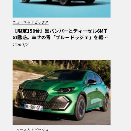
ニュース＆トピックス
【限定150台】黒バンパーとディーゼル6MT
の誘惑。幸せの青「ブルードラジェ」を纏う
カングー・クルール
2026 7/21
ニュース＆トピックス