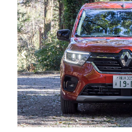
BYD
その
国産車
レクサ
ホンダ
三菱
光岡
その