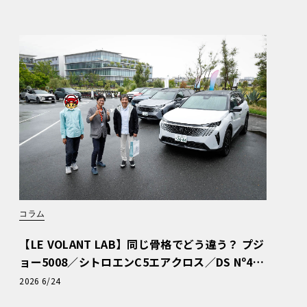
コラム
【LE VOLANT LAB】同じ骨格でどう違う？ プジ
ョー5008／シトロエンC5エアクロス／DS Nº4
読者一気乗りレポート
2026 6/24