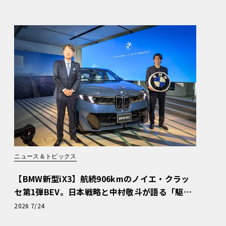
ニュース＆トピックス
【BMW新型iX3】航続906kmのノイエ・クラッ
セ第1弾BEV。日本戦略と中村敬斗が語る「駆け
ぬける歓び」
2026 7/24