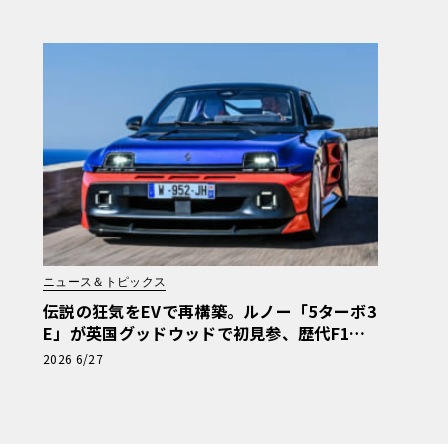
ニュース＆トピックス
伝説の狂気をEVで再構築。ルノー「5ターボ3
E」が英国グッドウッドで初見参、歴代F1マ
シンと共演へ
2026 6/27