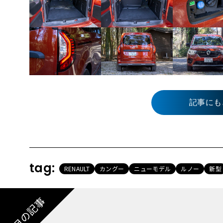
記事にも
tag:
RENAULT
カングー
ニューモデル
ルノー
新型
注目の記事