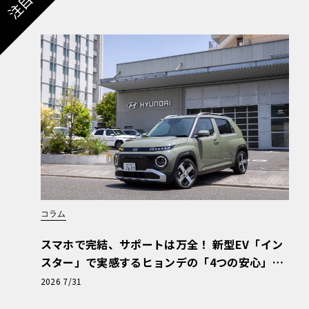
コラム
スマホで完結、サポートは万全！ 新型EV「イン
スター」で実感するヒョンデの「4つの安心」
【第1回・ヒョンデ6つの疑問：Why? Hyunda
2026 7/31
i?】〈PR〉