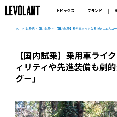
トピックス
ブランド
輸入車
アウデ
ニュース
TOP
試乗記
国内試乗
【国内試乗】乗用車ライクな乗り味に加えユー
スクープ
メルセ
試乗
アルピ
コラム
【国内試乗】乗用車ライク
プジョ
アルフ
ィリティや先進装備も劇的
ランボ
グー」
ベント
ランド
MINI
ボルボ
ジープ