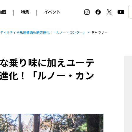
動画
特集
イベント
ィ
BMW
アルピナ
オリジナル動画
2026 サマータイヤ＆ホイール バイヤーズガイド
ル・ボラン カーズ・ミート2026横浜
ティリティや先進装備も劇的進化！「ルノー・カングー」
ギャラリー
2025-2026 冬 スタッドレス＆ウインタータイヤ バイヤ
SNOW EXPERIENCE in TOGAKUSHI SKI FIE
デス・ベンツ
ポルシェ
フォルクスワーゲン
ホイールカタログ2025-2026冬
EV:LIFE FUTAKO TAMAGAWA 2026
ーヌ
シトロエン
DSオートモビル
ホイールカタログ
EV:LIFE KOBE 2025
な乗り味に加えユーテ
ー
ルノー
アバルト
タイヤ特集
ル・ボラン カーズ・ミート2025横浜
ァ・ロメオ
フェラーリ
フィアット
進化！「ルノー・カン
ルギーニ
マセラティ
アストン・マーティン
レー
ケータハム
ジャガー
ローバー
ロータス
マクラーレン
モーガン
ロールス・ロイス
キャデラック
シボレー
テスラ
ヒョンデ