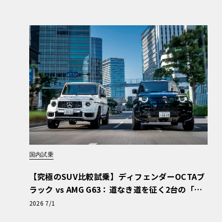
国内試乗
【究極のSUV比較試乗】ディフェンダーOCTAブ
ラック vs AMG G63：道なき道を征く2台の「対
極的アプローチ」
2026 7/1