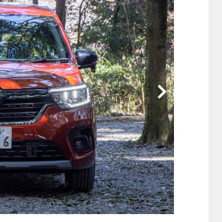
他
ス
トヨタ
日産
スバル
マツダ
ダイハツ
スズキ
他