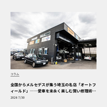
コラム
全国からメルセデスが集う埼玉の名店「オートフ
ィールド」──愛車を末永く楽しむ賢い修理術
と、プロがフックス製オイルを選ぶ理由〈PR〉
2026 7/30