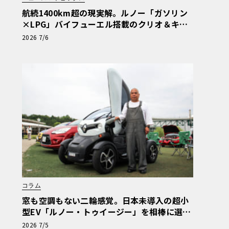
航続1400km超の現実解。ルノー「ガソリン
×LPG」バイフューエル搭載のクリオ＆キャ
プチャーが示す真価
2026 7/6
コラム
窓も空調もない二輪感覚。日本未導入の超小
型EV「ルノー・トゥイージー」を相棒に選ん
だ理由【愛車群像】
2026 7/5