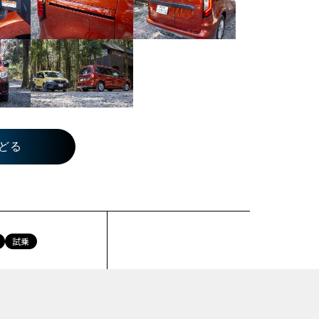
どる
試乗