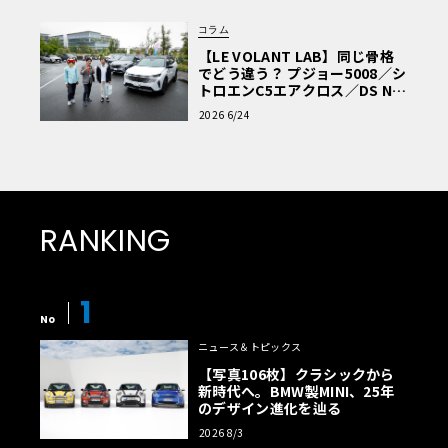
コラム
【LE VOLANT LAB】同じ骨格
でどう違う？ プジョー5008／シ
トロエンC5エアクロス／DS Nº4
読者一気乗りレポート
2026 6/24
RANKING
1
No
ニュース＆トピックス
【写真106枚】クラシックから
新時代へ。BMW製MINI、25年
のデザイン進化を辿る
2026 8/3