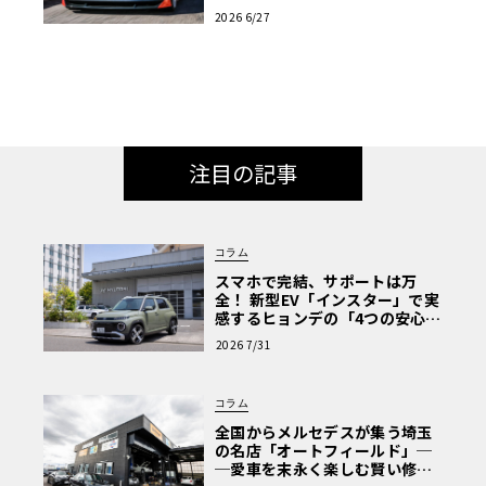
と共演へ
2026 6/27
注目の記事
コラム
スマホで完結、サポートは万
全！ 新型EV「インスター」で実
感するヒョンデの「4つの安心」
【第1回・ヒョンデ6つの疑問：
2026 7/31
Why? Hyundai?】〈PR〉
コラム
全国からメルセデスが集う埼玉
の名店「オートフィールド」─
─愛車を末永く楽しむ賢い修理