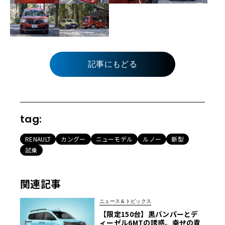
記事にもどる
tag:
RENAULT
カングー
ニューモデル
ルノー
新型
試乗
関連記事
ニュース＆トピックス
【限定150台】黒バンパーとデ
ィーゼル6MTの誘惑。幸せの青