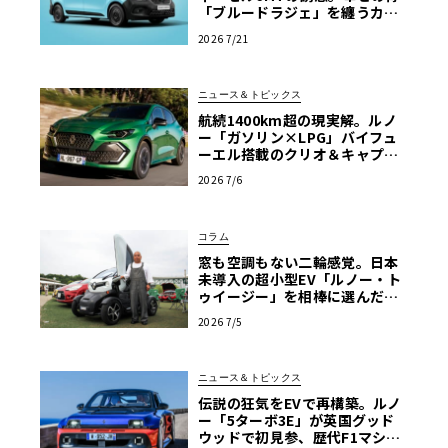
「ブルードラジェ」を纏うカン
グー・クルール
2026 7/21
ニュース＆トピックス
航続1400km超の現実解。ルノ
ー「ガソリン×LPG」バイフュ
ーエル搭載のクリオ＆キャプチ
ャーが示す真価
2026 7/6
コラム
窓も空調もない二輪感覚。日本
未導入の超小型EV「ルノー・ト
ゥイージー」を相棒に選んだ理
由【愛車群像】
2026 7/5
ニュース＆トピックス
伝説の狂気をEVで再構築。ルノ
ー「5ターボ3E」が英国グッド
ウッドで初見参、歴代F1マシン