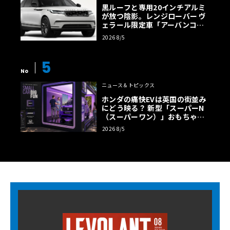
黒ルーフと専用20インチアルミ
が放つ陰影。レンジローバー ヴ
ェラール限定車「アーバンコン
トラスト・エディション」登場
2026 8/5
5
No
ニュース＆トピックス
ホンダの痛快EVは英国の街並み
にどう映る？ 新型「スーパーN
（スーパーワン）」おもちゃ箱
ツアーの全貌
2026 8/5