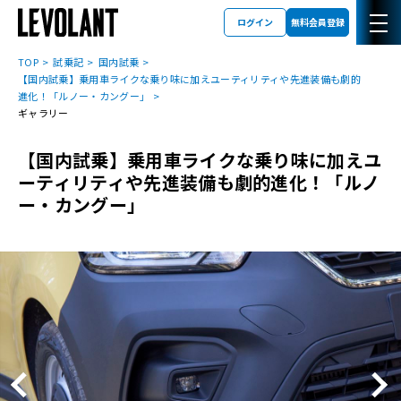
ログイン
無料会員登録
TOP
試乗記
国内試乗
【国内試乗】乗用車ライクな乗り味に加えユーティリティや先進装備も劇的
進化！「ルノー・カングー」
ギャラリー
【国内試乗】乗用車ライクな乗り味に加えユ
ーティリティや先進装備も劇的進化！「ルノ
ー・カングー」