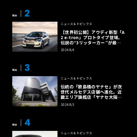
2
No
ニュース＆トピックス
【世界初公開】アウディ新型「A
2 e-tron」プロトタイプ登場。
伝説の“3リッターカー”が最高
効率エントリーBEVとして復活
2026 8/4
【画像38枚】
3
No
ニュース＆トピックス
伝統の「歌島橋のヤナセ」が次
世代メルセデス店舗へ進化。近
畿エリア旗艦店「ヤナセ大阪支
店」がリニューアル
2026 8/3
4
No
ニュース＆トピックス