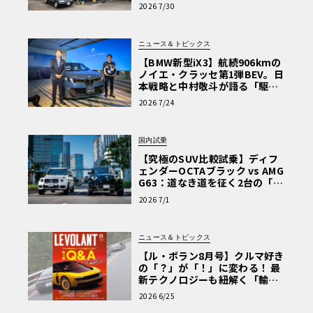
術と、プロがフックス製オイル
2026 7/30
を選ぶ理由〈PR〉
ニュース＆トピックス
【BMW新型iX3】航続906kmの
ノイエ・クラッセ第1弾BEV。日
本戦略と中村敬斗が語る「駆け
ぬける歓び」
2026 7/24
国内試乗
【究極のSUV比較試乗】ディフ
ェンダーOCTAブラック vs AMG
G63：道なき道を征く2台の「対
極的アプローチ」
2026 7/1
ニュース＆トピックス
【ル・ボラン8月号】クルマ好き
の「？」が「！」に変わる！ 最
新テクノロジーも紐解く「輸入
車Q&A」
2026 6/25