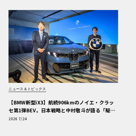
ニュース＆トピックス
【BMW新型iX3】航続906kmのノイエ・クラッ
セ第1弾BEV。日本戦略と中村敬斗が語る「駆け
ぬける歓び」
2026 7/24