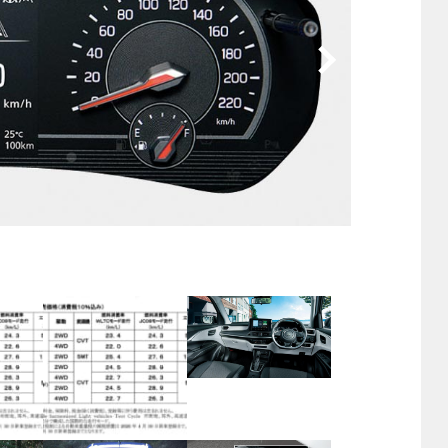
他
ス
トヨタ
日産
スバル
マツダ
ダイハツ
スズキ
他