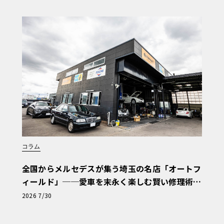
コラム
全国からメルセデスが集う埼玉の名店「オートフ
ィールド」──愛車を末永く楽しむ賢い修理術
と、プロがフックス製オイルを選ぶ理由〈PR〉
2026 7/30