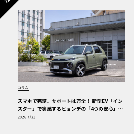
コラム
スマホで完結、サポートは万全！ 新型EV「イン
スター」で実感するヒョンデの「4つの安心」
【第1回・ヒョンデ6つの疑問：Why? Hyunda
2026 7/31
i?】〈PR〉