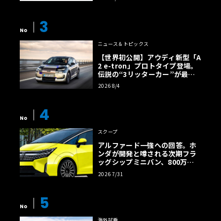
3
No
ニュース＆トピックス
【世界初公開】アウディ新型「A
2 e-tron」プロトタイプ登場。
伝説の“3リッターカー”が最高
効率エントリーBEVとして復活
2026 8/4
【画像38枚】
4
No
スクープ
アルファード一強への回答。ホ
ンダが開発と噂される次期フラ
ッグシップミニバン、800万円
超の勝算【予想CG】
2026 7/31
5
No
海外試乗