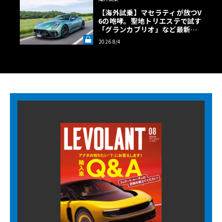
【海外試乗】マセラティが放つV
6の咆哮。聖地トリエステで試す
「グランカブリオ」など最新ト
ロフェオ3台の官能評価《LE VO
2026 8/4
LANT LAB》