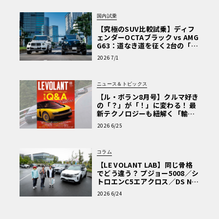
国内試乗
【究極のSUV比較試乗】ディフ
ェンダーOCTAブラック vs AMG
G63：道なき道を征く2台の「対
極的アプローチ」
2026 7/1
ニュース＆トピックス
【ル・ボラン8月号】クルマ好き
の「？」が「！」に変わる！ 最
新テクノロジーも紐解く「輸入
車Q&A」
2026 6/25
コラム
【LE VOLANT LAB】同じ骨格
でどう違う？ プジョー5008／シ
トロエンC5エアクロス／DS Nº4
読者一気乗りレポート
2026 6/24