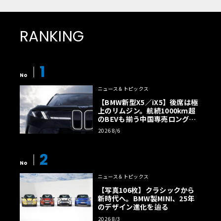
RANKING
1
No
ニュース＆トピックス
【BMW新型X5／iX5】後席は極
上のリムジン。航続1000km超
のBEVも揃う中国専売ロング仕
様の全貌
2026 8/6
2
No
ニュース＆トピックス
【写真106枚】クラシックから
新時代へ。BMW製MINI、25年
のデザイン進化を辿る
2026 8/3