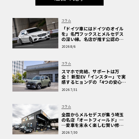
コラム
「ドイツ車にはドイツのオイル
を」名門フックスとメルセデス
の深い縁。名店が推す公認の安
心と、Cクラスで味わうシルキー
2026 8/6
な走り〈PR〉
コラム
スマホで完結、サポートは万
全！ 新型EV「インスター」で実
感するヒョンデの「4つの安心」
【第1回・ヒョンデ6つの疑問：
2026 7/31
Why? Hyundai?】〈PR〉
コラム
全国からメルセデスが集う埼玉
の名店「オートフィールド」─
─愛車を末永く楽しむ賢い修理
術と、プロがフックス製オイル
2026 7/30
を選ぶ理由〈PR〉