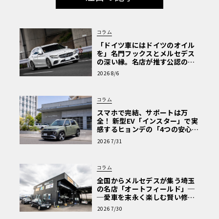
コラム
「ドイツ車にはドイツのオイル
を」名門フックスとメルセデス
の深い縁。名店が推す公認の安
心と、Cクラスで味わうシルキー
2026 8/6
な走り〈PR〉
コラム
スマホで完結、サポートは万
全！ 新型EV「インスター」で実
感するヒョンデの「4つの安心」
【第1回・ヒョンデ6つの疑問：
2026 7/31
Why? Hyundai?】〈PR〉
コラム
全国からメルセデスが集う埼玉
の名店「オートフィールド」─
─愛車を末永く楽しむ賢い修理
術と、プロがフックス製オイル
2026 7/30
を選ぶ理由〈PR〉