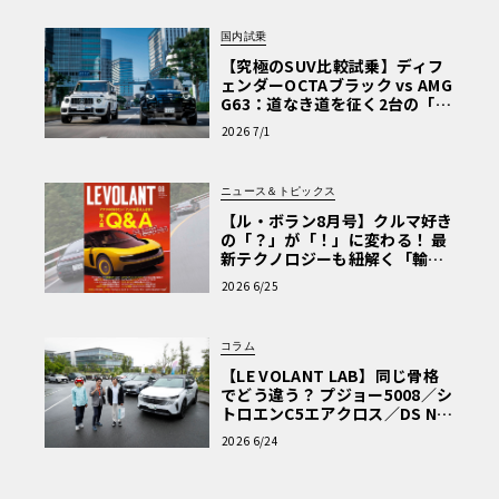
国内試乗
【究極のSUV比較試乗】ディフ
ェンダーOCTAブラック vs AMG
G63：道なき道を征く2台の「対
極的アプローチ」
2026 7/1
ニュース＆トピックス
【ル・ボラン8月号】クルマ好き
の「？」が「！」に変わる！ 最
新テクノロジーも紐解く「輸入
車Q&A」
2026 6/25
コラム
【LE VOLANT LAB】同じ骨格
でどう違う？ プジョー5008／シ
トロエンC5エアクロス／DS Nº4
読者一気乗りレポート
2026 6/24