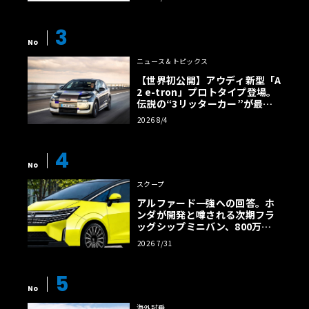
3
No
ニュース＆トピックス
【世界初公開】アウディ新型「A
2 e-tron」プロトタイプ登場。
伝説の“3リッターカー”が最高
効率エントリーBEVとして復活
2026 8/4
【画像38枚】
4
No
スクープ
アルファード一強への回答。ホ
ンダが開発と噂される次期フラ
ッグシップミニバン、800万円
超の勝算【予想CG】
2026 7/31
5
No
海外試乗