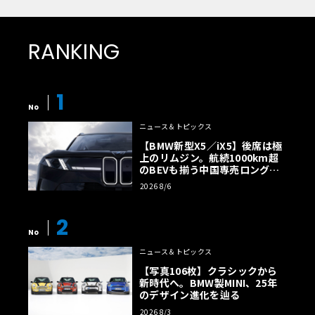
RANKING
1
No
ニュース＆トピックス
【BMW新型X5／iX5】後席は極
上のリムジン。航続1000km超
のBEVも揃う中国専売ロング仕
様の全貌
2026 8/6
2
No
ニュース＆トピックス
【写真106枚】クラシックから
新時代へ。BMW製MINI、25年
のデザイン進化を辿る
2026 8/3