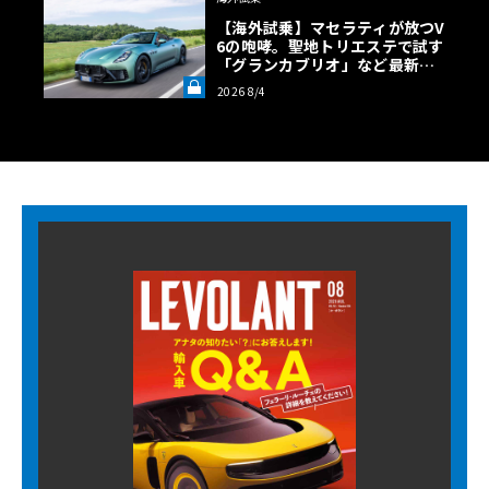
【海外試乗】マセラティが放つV
6の咆哮。聖地トリエステで試す
「グランカブリオ」など最新ト
ロフェオ3台の官能評価《LE VO
2026 8/4
LANT LAB》