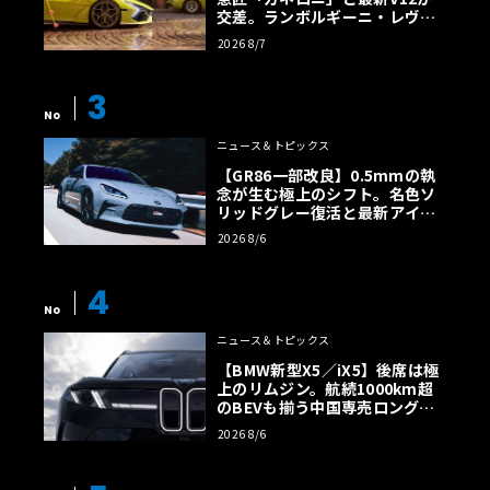
交差。ランボルギーニ・レヴエ
ルトに60周年記念車が登場
2026 8/7
3
No
ニュース＆トピックス
【GR86一部改良】0.5mmの執
念が生む極上のシフト。名色ソ
リッドグレー復活と最新アイサ
イトでFRの極みへ
2026 8/6
4
No
ニュース＆トピックス
【BMW新型X5／iX5】後席は極
上のリムジン。航続1000km超
のBEVも揃う中国専売ロング仕
様の全貌
2026 8/6