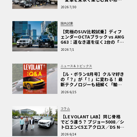
術と、プロがフックス製オイル
2026 7/30
を選ぶ理由〈PR〉
国内試乗
【究極のSUV比較試乗】ディフ
ェンダーOCTAブラック vs AMG
G63：道なき道を征く2台の「対
極的アプローチ」
2026 7/1
ニュース＆トピックス
【ル・ボラン8月号】クルマ好き
の「？」が「！」に変わる！ 最
新テクノロジーも紐解く「輸入
車Q&A」
2026 6/25
コラム
【LE VOLANT LAB】同じ骨格
でどう違う？ プジョー5008／シ
トロエンC5エアクロス／DS Nº4
読者一気乗りレポート
2026 6/24