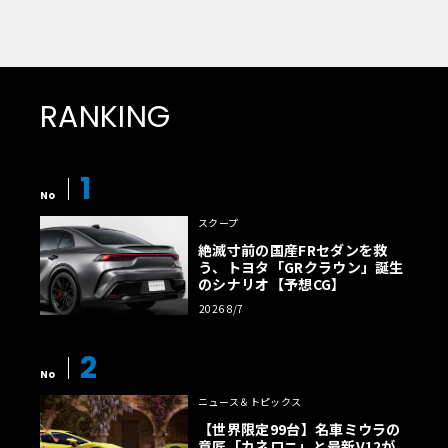
RANKING
1
No
スクープ
絶滅寸前の国産FRセダンを救
う、トヨタ「GRクラウン」誕生
のシナリオ【予想CG】
2026 8/7
2
No
ニュース＆トピックス
【世界限定99台】名車ミウラの
意匠「カネロニ」と最新V12が