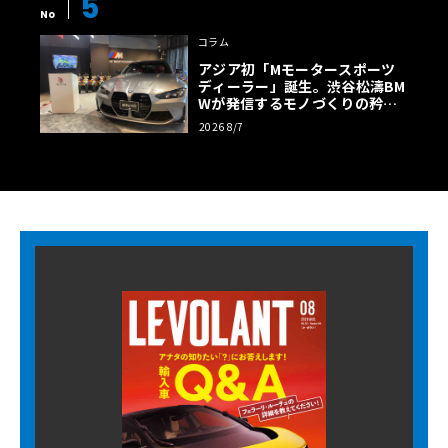
5
No
コラム
アジア初「Mモータースポーツ
ディーラー」誕生。渋谷松濤BM
Wが発信するモノづくりの矜持
【木下隆之コラム】
2026 8/7