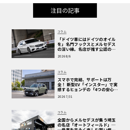
注目の記事
コラム
「ドイツ車にはドイツのオイル
を」名門フックスとメルセデス
の深い縁。名店が推す公認の安
心と、Cクラスで味わうシルキー
2026 8/6
な走り〈PR〉
コラム
スマホで完結、サポートは万
全！ 新型EV「インスター」で実
感するヒョンデの「4つの安心」
【第1回・ヒョンデ6つの疑問：
2026 7/31
Why? Hyundai?】〈PR〉
コラム
全国からメルセデスが集う埼玉
の名店「オートフィールド」─
─愛車を末永く楽しむ賢い修理