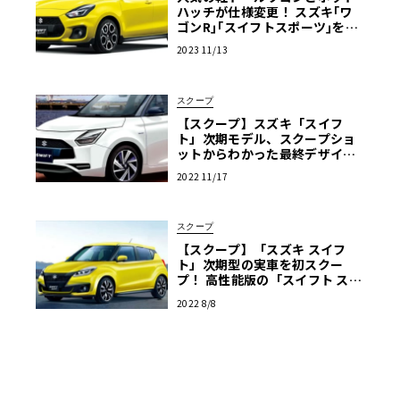
ハッチが仕様変更！ スズキ｢ワ
ゴンR｣｢スイフトスポーツ｣を一
部仕様変更して発売
2023 11/13
スクープ
【スクープ】スズキ「スイフ
ト」次期モデル、スクープショ
ットからわかった最終デザイン
を大公開！
2022 11/17
スクープ
【スクープ】「スズキ スイフ
ト」次期型の実車を初スクー
プ！ 高性能版の「スイフト スポ
ーツ」もあるぞ！
2022 8/8