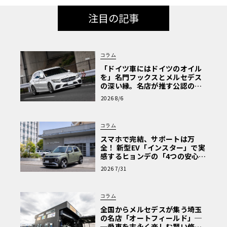
注目の記事
コラム
「ドイツ車にはドイツのオイル
を」名門フックスとメルセデス
の深い縁。名店が推す公認の安
心と、Cクラスで味わうシルキー
2026 8/6
な走り〈PR〉
コラム
スマホで完結、サポートは万
全！ 新型EV「インスター」で実
感するヒョンデの「4つの安心」
【第1回・ヒョンデ6つの疑問：
2026 7/31
Why? Hyundai?】〈PR〉
コラム
全国からメルセデスが集う埼玉
の名店「オートフィールド」─
─愛車を末永く楽しむ賢い修理