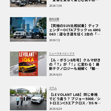
術と、プロがフックス製オイル
2026 7/30
を選ぶ理由〈PR〉
国内試乗
【究極のSUV比較試乗】ディフ
ェンダーOCTAブラック vs AMG
G63：道なき道を征く2台の「対
極的アプローチ」
2026 7/1
ニュース＆トピックス
【ル・ボラン8月号】クルマ好き
の「？」が「！」に変わる！ 最
新テクノロジーも紐解く「輸入
車Q&A」
2026 6/25
コラム
【LE VOLANT LAB】同じ骨格
でどう違う？ プジョー5008／シ
トロエンC5エアクロス／DS Nº4
読者一気乗りレポート
2026 6/24