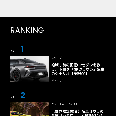
RANKING
1
No
スクープ
絶滅寸前の国産FRセダンを救
う、トヨタ「GRクラウン」誕生
のシナリオ【予想CG】
2026 8/7
2
No
ニュース＆トピックス
【世界限定99台】名車ミウラの
意匠「カネロニ」と最新V12が