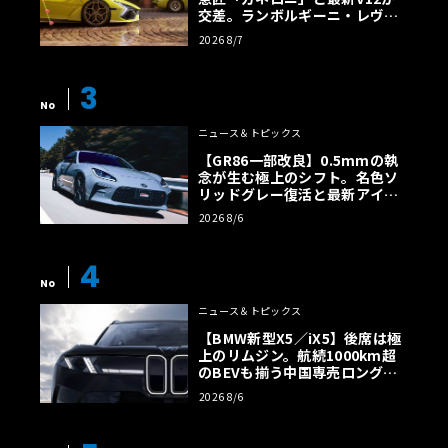
交差。ランボルギーニ・レヴエ
ルトに60周年記念車が登場
2026 8/7
3
No
ニュース＆トピックス
【GR86一部改良】0.5mmの執
念が生む極上のシフト。名色ソ
リッドグレー復活と最新アイサ
イトでFRの極みへ
2026 8/6
4
No
ニュース＆トピックス
【BMW新型X5／iX5】後席は極
上のリムジン。航続1000km超
のBEVも揃う中国専売ロング仕
様の全貌
2026 8/6