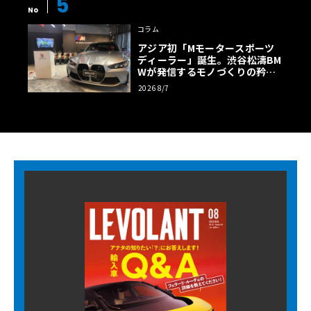
5
No
コラム
アジア初「Mモータースポーツ
ディーラー」誕生。渋谷松濤BM
Wが発信するモノづくりの矜持
【木下隆之コラム】
2026 8/7