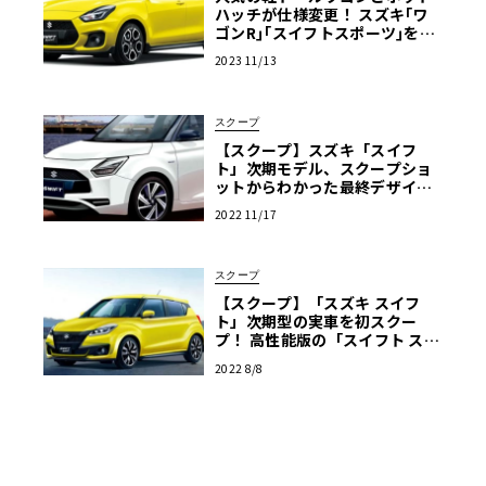
ハッチが仕様変更！ スズキ｢ワ
ゴンR｣｢スイフトスポーツ｣を一
部仕様変更して発売
2023 11/13
スクープ
【スクープ】スズキ「スイフ
ト」次期モデル、スクープショ
ットからわかった最終デザイン
を大公開！
2022 11/17
スクープ
【スクープ】「スズキ スイフ
ト」次期型の実車を初スクー
プ！ 高性能版の「スイフト スポ
ーツ」もあるぞ！
2022 8/8