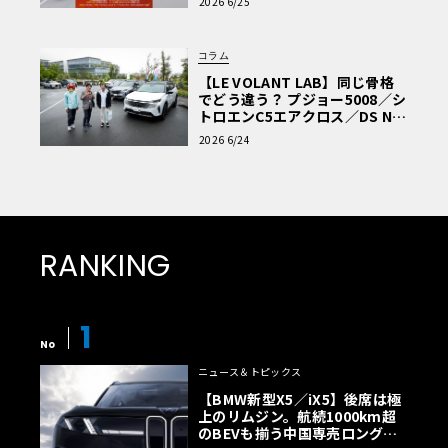
2026 6/25
コラム
【LE VOLANT LAB】同じ骨格
でどう違う？ プジョー5008／シ
トロエンC5エアクロス／DS Nº4
読者一気乗りレポート
2026 6/24
RANKING
1
No
ニュース＆トピックス
【BMW新型X5／iX5】後席は極
上のリムジン。航続1000km超
のBEVも揃う中国専売ロング仕