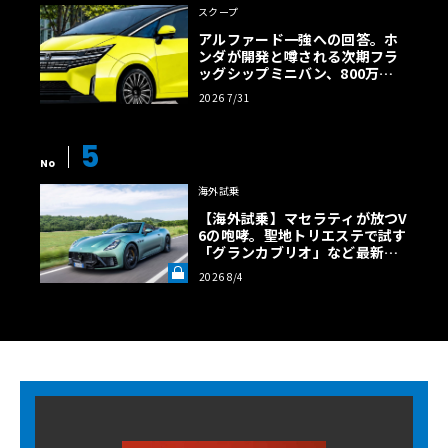
スクープ
アルファード一強への回答。ホ
ンダが開発と噂される次期フラ
ッグシップミニバン、800万円
超の勝算【予想CG】
2026 7/31
5
No
海外試乗
【海外試乗】マセラティが放つV
6の咆哮。聖地トリエステで試す
「グランカブリオ」など最新ト
ロフェオ3台の官能評価《LE VO
2026 8/4
LANT LAB》