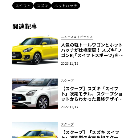
スイフト
スズキ
ホットハッチ
関連記事
ニュース＆トピックス
人気の軽トールワゴンとホット
ハッチが仕様変更！ スズキ｢ワ
ゴンR｣｢スイフトスポーツ｣を一
部仕様変更して発売
2023 11/13
スクープ
【スクープ】スズキ「スイフ
ト」次期モデル、スクープショ
ットからわかった最終デザイン
を大公開！
2022 11/17
スクープ
【スクープ】「スズキ スイフ
ト」次期型の実車を初スクー