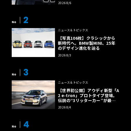
様の全貌
2026 8/6
2
No
ニュース＆トピックス
【写真106枚】クラシックから
新時代へ。BMW製MINI、25年
のデザイン進化を辿る
2026 8/3
3
No
ニュース＆トピックス
【世界初公開】アウディ新型「A
2 e-tron」プロトタイプ登場。
伝説の“3リッターカー”が最高
効率エントリーBEVとして復活
2026 8/4
【画像38枚】
4
No