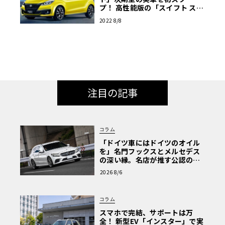
プ！ 高性能版の「スイフト スポ
ーツ」もあるぞ！
2022 8/8
注目の記事
コラム
「ドイツ車にはドイツのオイル
を」名門フックスとメルセデス
の深い縁。名店が推す公認の安
心と、Cクラスで味わうシルキー
2026 8/6
な走り〈PR〉
コラム
スマホで完結、サポートは万
全！ 新型EV「インスター」で実