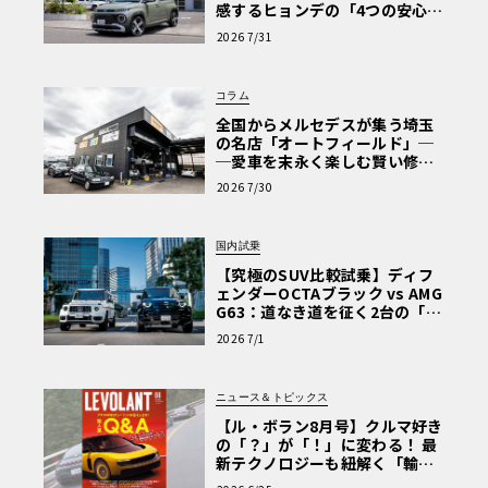
感するヒョンデの「4つの安心」
【第1回・ヒョンデ6つの疑問：
2026 7/31
Why? Hyundai?】〈PR〉
コラム
全国からメルセデスが集う埼玉
の名店「オートフィールド」─
─愛車を末永く楽しむ賢い修理
術と、プロがフックス製オイル
2026 7/30
を選ぶ理由〈PR〉
国内試乗
【究極のSUV比較試乗】ディフ
ェンダーOCTAブラック vs AMG
G63：道なき道を征く2台の「対
極的アプローチ」
2026 7/1
ニュース＆トピックス
【ル・ボラン8月号】クルマ好き
の「？」が「！」に変わる！ 最
新テクノロジーも紐解く「輸入
車Q&A」