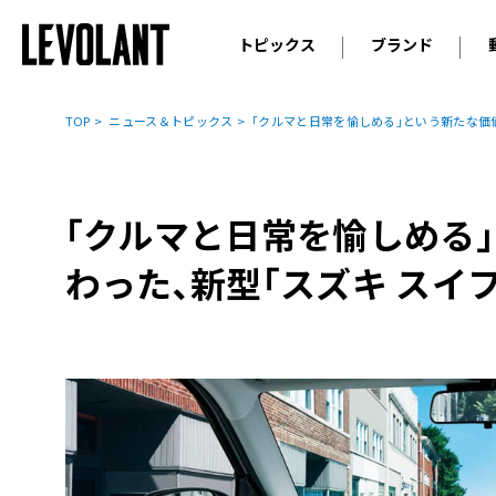
トピックス
ブランド
輸入車
アウデ
ニュース
TOP
ニュース＆トピックス
｢クルマと日常を愉しめる｣という新たな価値
スクープ
メルセ
試乗
アルピ
コラム
｢クルマと日常を愉しめる
プジョ
アルフ
わった､新型｢スズキ スイ
ランボ
ベント
ランド
MINI
ボルボ
ジープ