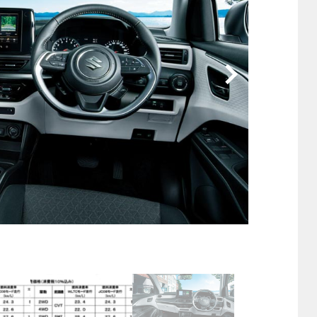
他
ス
トヨタ
日産
スバル
マツダ
ダイハツ
スズキ
他