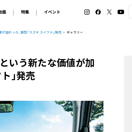
動画
特集
イベント
ィ
BMW
アルピナ
オリジナル動画
2026 サマータイヤ＆ホイール バイヤーズガイド
ル・ボラン カーズ・ミート2026横浜
が加わった､新型｢スズキ スイフト｣発売
ギャラリー
2025-2026 冬 スタッドレス＆ウインタータイヤ バイヤ
SNOW EXPERIENCE in TOGAKUSHI SKI FIE
デス・ベンツ
ポルシェ
フォルクスワーゲン
ホイールカタログ2025-2026冬
EV:LIFE FUTAKO TAMAGAWA 2026
ーヌ
シトロエン
DSオートモビル
ホイールカタログ
EV:LIFE KOBE 2025
｣という新たな価値が加
ー
ルノー
アバルト
タイヤ特集
ル・ボラン カーズ・ミート2025横浜
ァ・ロメオ
フェラーリ
フィアット
フト｣発売
ルギーニ
マセラティ
アストン・マーティン
レー
ケータハム
ジャガー
ローバー
ロータス
マクラーレン
モーガン
ロールス・ロイス
キャデラック
シボレー
テスラ
ヒョンデ