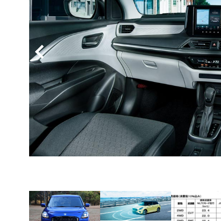
BYD
その
国産車
レクサ
ホンダ
三菱
光岡
その